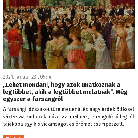
2021. január 23., 09:14
„Lehet mondani, hogy azok unatkoznak a
legtöbbet, akik a legtöbbet mulatnak”. Még
egyszer a farsangról
A farsangi időszakot türelmetlenül és nagy érdeklődéssel
várták az emberek, mivel az unalmas, lehangoló hideg tél
tájékába egy kis vidámságot és örömet csempészett.