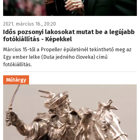
2021. március 16., 20:20
Idős pozsonyi lakosokat mutat be a legújabb
fotókiállítás - Képekkel
Március 15-től a Propeller épületénél tekinthető meg az
Egy ember lelke (Duša jedného človeka) című
fotókiállítás.
Műtárgy