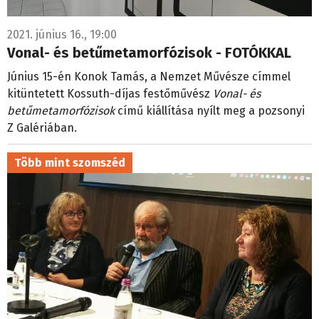
2021. június 16., 19:00
Vonal- és betűmetamorfózisok - FOTÓKKAL
Június 15-én Konok Tamás, a Nemzet Művésze címmel
kitüntetett Kossuth-díjas festőművész
Vonal- és
betűmetamorfózisok
című kiállítása nyílt meg a pozsonyi
Z Galériában.
Több mint szomszéd