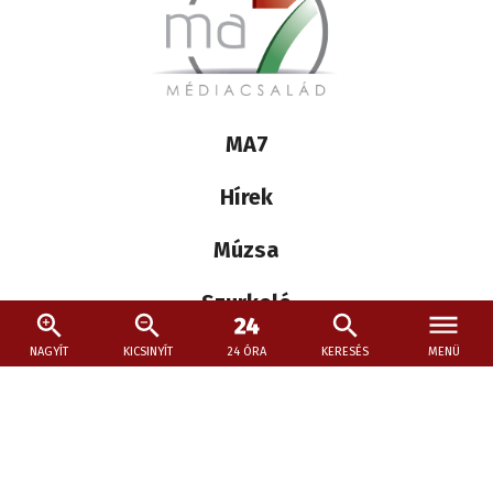
Lábléc
MA7
médiacsalád
Hírek
Múzsa
Szurkoló
NAGYÍT
KICSINYÍT
24 ÓRA
KERESÉS
MENÜ
Kövessen minket máshol is:
Social
menu
Lábléc