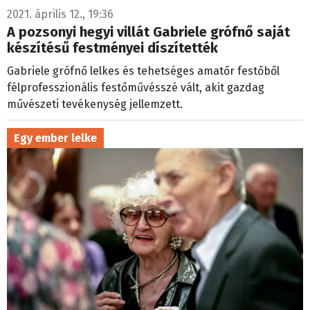
2021. április 12., 19:36
A pozsonyi hegyi villát Gabriele grófnő saját
készítésű festményei díszítették
Gabriele grófnő lelkes és tehetséges amatőr festőből
félprofesszionális festőművésszé vált, akit gazdag
művészeti tevékenység jellemzett.
Egy ember lelke