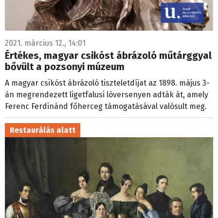
2021. március 12., 14:01
Értékes, magyar csikóst ábrázoló műtárggyal
bővült a pozsonyi múzeum
A magyar csikóst ábrázoló tiszteletdíjat az 1898. május 3-
án megrendezett ligetfalusi lóversenyen adták át, amely
Ferenc Ferdinánd főherceg támogatásával valósult meg.
Restaurálás alatt