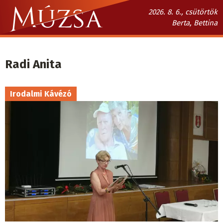
Ugrás
2026. 8. 6., csütörtök
a
Berta, Bettina
tartalomra
Múzsa.sk
fő
Radi Anita
navigáció
Irodalmi Kávézó