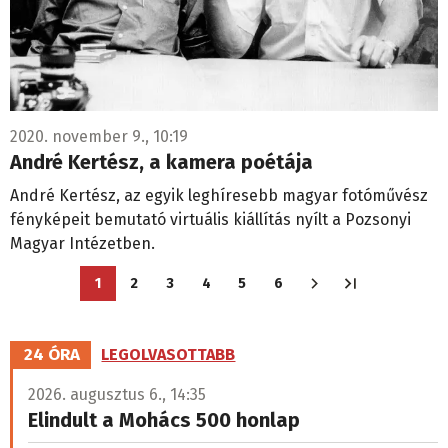
2020. november 9., 10:19
André Kertész, a kamera poétája
André Kertész, az egyik leghíresebb magyar fotóművész
fényképeit bemutató virtuális kiállítás nyílt a Pozsonyi
Magyar Intézetben.
Oldalszámozás
1
2
3
4
5
6
Jelenlegi
Oldal
Oldal
Oldal
Oldal
Oldal
oldal
24 ÓRA
LEGOLVASOTTABB
2026. augusztus 6., 14:35
Elindult a Mohács 500 honlap