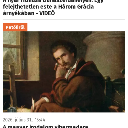
A nyár ritmusa Dunaszerdahelyen: Egy
felejthetetlen este a Három Grácia
árnyékában - VIDEÓ
Petőfiről
2026. július 31., 15:44
A magyar irodalom viharmadara