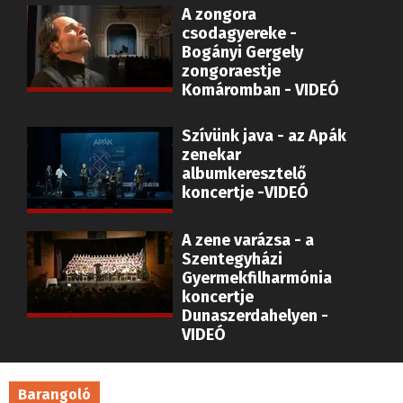
A zongora
csodagyereke -
Bogányi Gergely
zongoraestje
Komáromban - VIDEÓ
Szívünk java - az Apák
zenekar
albumkeresztelő
koncertje -VIDEÓ
A zene varázsa - a
Szentegyházi
Gyermekfilharmónia
koncertje
Dunaszerdahelyen -
VIDEÓ
Barangoló