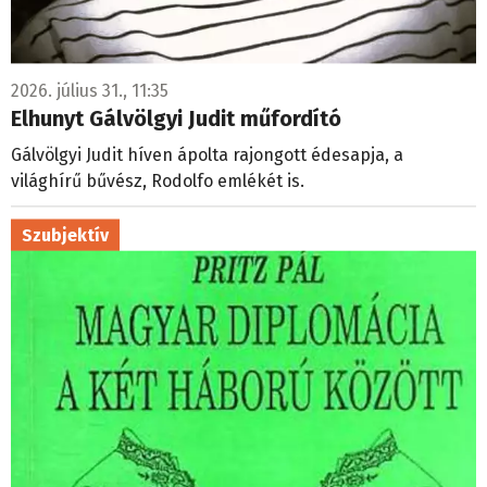
2026. július 31., 11:35
Elhunyt Gálvölgyi Judit műfordító
Gálvölgyi Judit híven ápolta rajongott édesapja, a
világhírű bűvész, Rodolfo emlékét is.
Szubjektív