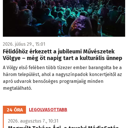
2026. július 29., 15:01
Félidőhöz érkezett a jubileumi Művészetek
Völgye – még öt napig tart a kulturális ünnep
A Völgy első felében több tízezer ember barangolta be a
három települést, ahol a nagyszínpadok koncertjeitől az
apró udvarok bensőséges programjaiig minden
megtalálható.
24 ÓRA
LEGOLVASOTTABB
2026. augusztus 7., 10:31