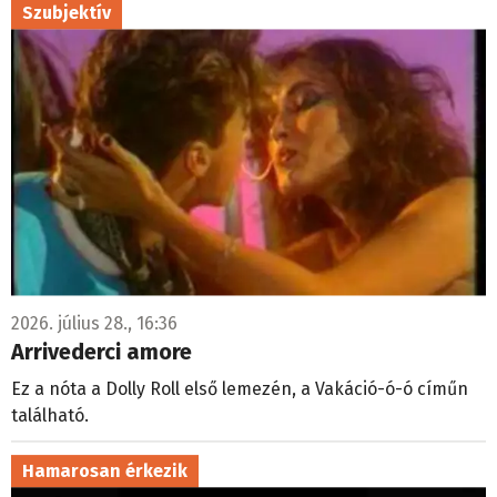
Szubjektív
2026. július 28., 16:36
Arrivederci amore
Ez a nóta a Dolly Roll első lemezén, a Vakáció-ó-ó címűn
található.
Hamarosan érkezik