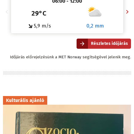
06:00 - 12:00
29°C
↓
5,9 m/s
0,2 mm
Részletes időjárás
Időjárás előrejelzésünk a
MET Norway
segítségével jelenik meg.
Kulturális ajánló