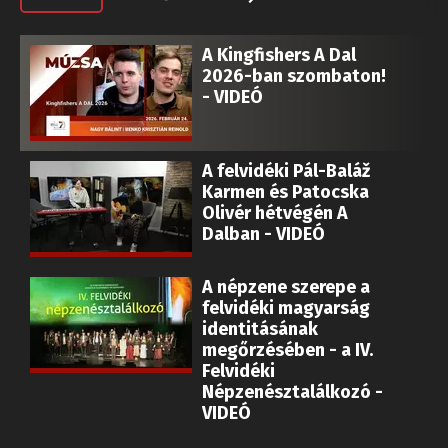
A Kingfishers A Dal
2026-ban szombaton!
- VIDEÓ
A felvidéki Pál-Baláž
Karmen és Patocska
Olivér hétvégén A
Dalban - VIDEÓ
A népzene szerepe a
felvidéki magyarság
identitásának
megőrzésében - a IV.
Felvidéki
Népzenésztalálkozó -
VIDEÓ