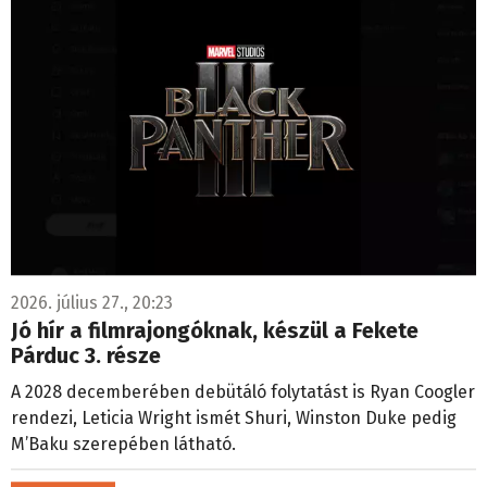
2026. július 27., 20:23
Jó hír a filmrajongóknak, készül a Fekete
Párduc 3. része
A 2028 decemberében debütáló folytatást is Ryan Coogler
rendezi, Leticia Wright ismét Shuri, Winston Duke pedig
M’Baku szerepében látható.