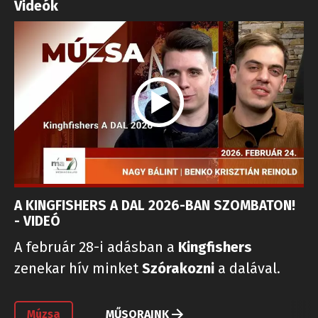
Videók
A KINGFISHERS A DAL 2026-BAN SZOMBATON!
- VIDEÓ
A február 28-i adásban a
Kingfishers
zenekar hív minket
Szórakozni
a dalával.
Múzsa
MŰSORAINK