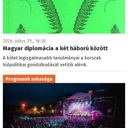
2026. július 29., 16:36
Magyar diplomácia a két háború között
A kötet legizgalmasabb tanulmányai a korszak
külpolitikai gondolkodását vetítik elénk.
Programok sokasága