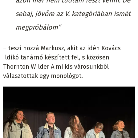
azon már nem tudtam részt venni. De
sebaj, jövőre az V. kategóriában ismét
megpróbálom”
– teszi hozzá Markusz, akit az idén Kovács
Ildikó tanárnő készített fel, s közösen
Thornton Wilder A mi kis városunkból
választottak egy monológot.