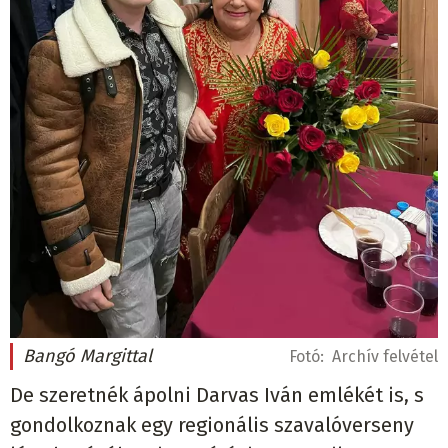
Bangó Margittal
Fotó:
Archív felvétel
De szeretnék ápolni Darvas Iván emlékét is, s
gondolkoznak egy regionális szavalóverseny