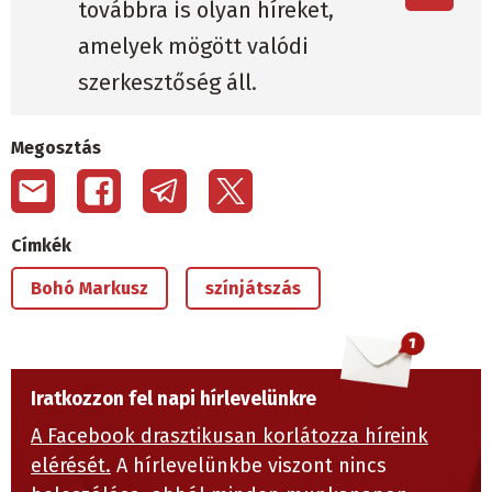
továbbra is olyan híreket,
amelyek mögött valódi
szerkesztőség áll.
Megosztás
Címkék
Bohó Markusz
színjátszás
Iratkozzon fel napi hírlevelünkre
A Facebook drasztikusan korlátozza híreink
elérését.
A hírlevelünkbe viszont nincs