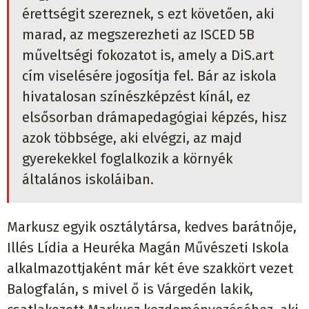
érettségit szereznek, s ezt követően, aki
marad, az megszerezheti az ISCED 5B
műveltségi fokozatot is, amely a DiS.art
cím viselésére jogosítja fel. Bár az iskola
hivatalosan színészképzést kínál, ez
elsősorban drámapedagógiai képzés, hisz
azok többsége, aki elvégzi, az majd
gyerekekkel foglalkozik a környék
általános iskoláiban.
Markusz egyik osztálytársa, kedves barátnője,
Illés Lídia a Heuréka Magán Művészeti Iskola
alkalmazottjaként már két éve szakkört vezet
Balogfalán, s mivel ő is Várgedén lakik,