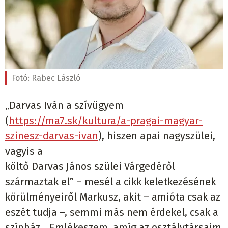
Fotó:
Rabec László
„Darvas Iván a szívügyem
(
https://ma7.sk/kultura/a-pragai-magyar-
szinesz-darvas-ivan
), hiszen apai nagyszülei,
vagyis a
költő Darvas János szülei Várgedéről
származtak el” – mesél a cikk keletkezésének
körülményeiről Markusz, akit – amióta csak az
eszét tudja –, semmi más nem érdekel, csak a
színház. „Emlékeszem, amíg az osztálytársaim