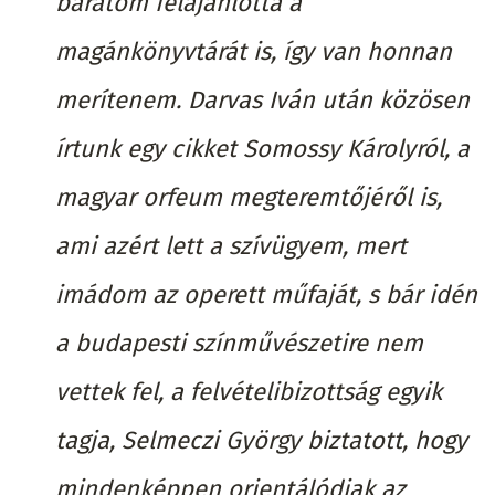
barátom felajánlotta a
magánkönyvtárát is, így van honnan
merítenem. Darvas Iván után közösen
írtunk egy cikket Somossy Károlyról, a
magyar orfeum megteremtőjéről is,
ami azért lett a szívügyem, mert
imádom az operett műfaját, s bár idén
a budapesti színművészetire nem
vettek fel, a felvételibizottság egyik
tagja, Selmeczi György biztatott, hogy
mindenképpen orientálódjak az