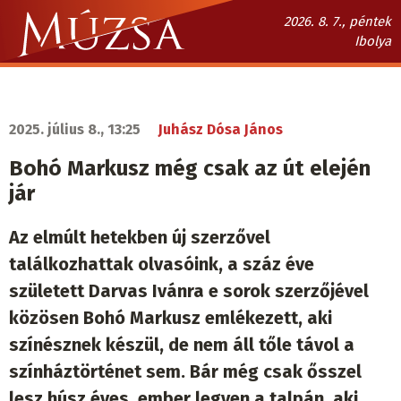
Ugrás
2026. 8. 7., péntek
a
Ibolya
tartalomra
Múzsa.sk
fő
navigáció
2025. július 8., 13:25
Juhász Dósa János
Bohó Markusz még csak az út elején
jár
Az elmúlt hetekben új szerzővel
találkozhattak olvasóink, a száz éve
született Darvas Ivánra e sorok szerzőjével
közösen Bohó Markusz emlékezett, aki
színésznek készül, de nem áll tőle távol a
színháztörténet sem. Bár még csak ősszel
lesz húsz éves, ember legyen a talpán, aki