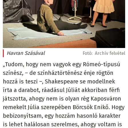
Havran Szásával
Fotó:
Archív felvétel
„Tudom, hogy nem vagyok egy Rómeó-típusú
színész, – de színháztörténész énje rögtön
hozzá is teszi –, Shakespeare se modellnek
írta a darabot, ráadásul Júliát akkoriban férfi
játszotta, ahogy nem is olyan rég Kaposváron
remekelt Júlia szerepében Börcsök Enikő. Hogy
bebizonyítsam, egy hozzám hasonló karakter
is lehet halálosan szerelmes, ahogy voltam is