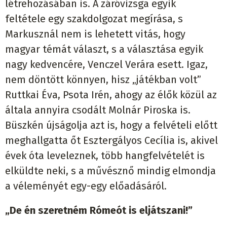
létrehozásában is. A záróvizsga egyik
feltétele egy szakdolgozat megírása, s
Markusznál nem is lehetett vitás, hogy
magyar témát választ, s a választása egyik
nagy kedvencére, Venczel Verára esett. Igaz,
nem döntött könnyen, hisz „játékban volt”
Ruttkai Éva, Psota Irén, ahogy az élők közül az
általa annyira csodált Molnár Piroska is.
Büszkén újságolja azt is, hogy a felvételi előtt
meghallgatta őt Esztergályos Cecília is, akivel
évek óta leveleznek, több hangfelvételét is
elküldte neki, s a művésznő mindig elmondja
a véleményét egy-egy előadásáról.
„De én szeretném Rómeót is eljátszani!”