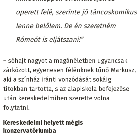
operett felé, szerinte jó táncoskomikus
lenne belőlem. De én szeretném
Rómeót is eljátszani!”
– sóhajt nagyot a magánéletben ugyancsak
zárkózott, egyenesen félénknek tűnő Markusz,
aki a színház iránti vonzódását sokáig
titokban tartotta, s az alapiskola befejezése
után kereskedelmiben szerette volna
folytatni.
Kereskedelmi helyett mégis
konzervatóriumba