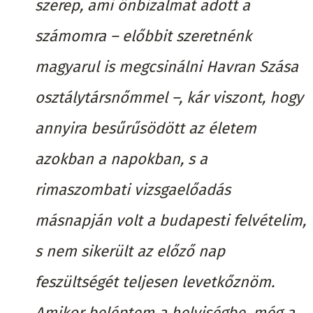
szerep, ami önbizalmat adott a
számomra – előbbit szeretnénk
magyarul is megcsinálni Havran Szása
osztálytársnőmmel –, kár viszont, hogy
annyira besűrűsödött az életem
azokban a napokban, s a
rimaszombati vizsgaelőadás
másnapján volt a budapesti felvételim,
s nem sikerült az előző nap
feszültségét teljesen levetkőznöm.
Amikor beléptem a helyiségbe, még a