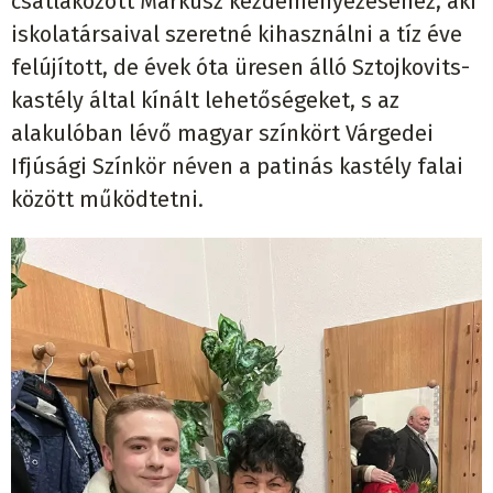
csatlakozott Markusz kezdeményezéséhez, aki
iskolatársaival szeretné kihasználni a tíz éve
felújított, de évek óta üresen álló Sztojkovits-
kastély által kínált lehetőségeket, s az
alakulóban lévő magyar színkört Várgedei
Ifjúsági Színkör néven a patinás kastély falai
között működtetni.