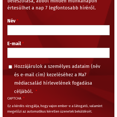
beleszólása, abból minden munkanapon
értesülhet a nap 7 legfontosabb híréről.
Név
E-mail
Hozzájárulok a személyes adataim (név
és e-mail cím) kezeléséhez a Ma7
médiacsalád hírlevelének fogadása
céljából.
CAPTCHA
Ez a kérdés vizsgálja, hogy vajon ember-e a látogató, valamint
megelőzi az automatikus kéretlen üzenetek beküldését.