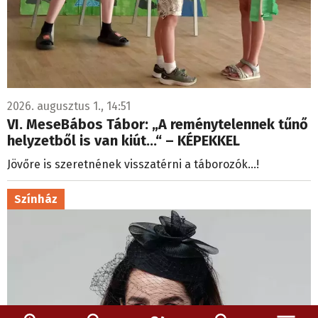
2026. augusztus 1., 14:51
VI. MeseBábos Tábor: „A reménytelennek tűnő
helyzetből is van kiút...“ – KÉPEKKEL
Jövőre is szeretnének visszatérni a táborozók...!
Színház