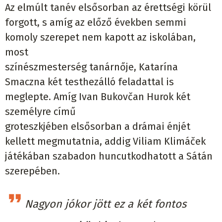
Az elmúlt tanév elsősorban az érettségi körül
forgott, s amíg az előző években semmi
komoly szerepet nem kapott az iskolában,
most
színészmesterség tanárnője, Katarína
Smaczna két testhezálló feladattal is
meglepte. Amíg Ivan Bukovčan Hurok két
személyre című
groteszkjében elsősorban a drámai énjét
kellett megmutatnia, addig Viliam Klimáček
játékában szabadon huncutkodhatott a Sátán
szerepében.
Nagyon jókor jött ez a két fontos