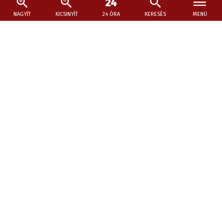
NAGYÍT
KICSINYÍT
24 ÓRA
KERESÉS
MENÜ
2026. július 26., 15:37
A függöny mögött - Nagyinterjú Dégner
Lillával
A kassai Thália Színház művésze megmutatja a
reflektorfény mögötti világot, a fegyelmet, a küzdelmeket,
a bizonytalanságokat és azokat az apró dolgokat,
amelyek igazán formálják az embert.
Legendás színész