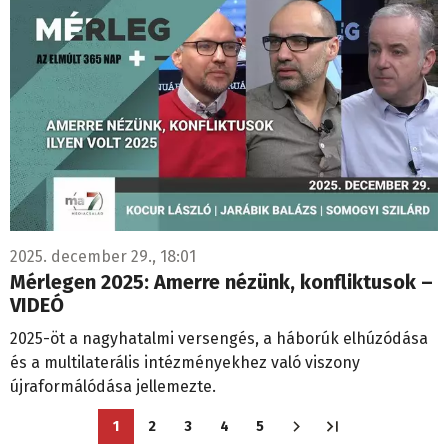
2025. december 29., 18:01
Mérlegen 2025: Amerre nézünk, konfliktusok –
VIDEÓ
2025-öt a nagyhatalmi versengés, a háborúk elhúzódása
és a multilaterális intézményekhez való viszony
újraformálódása jellemezte.
Oldalszámozás
1
2
3
4
5
Jelenlegi
Oldal
Oldal
Oldal
Oldal