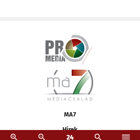
Lábléc
MA7
médiacsalád
Hírek