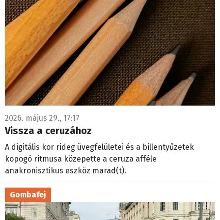
2026. május 29., 17:17
Vissza a ceruzához
A digitális kor rideg üvegfelületei és a billentyűzetek
kopogó ritmusa közepette a ceruza afféle
anakronisztikus eszköz marad(t).
Gombafej