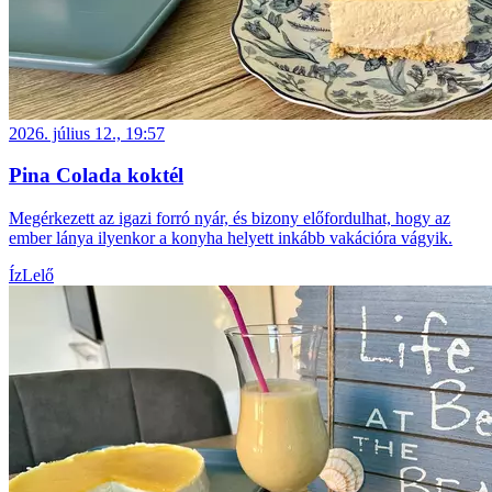
2026. július 12., 19:57
Pina Colada koktél
Megérkezett az igazi forró nyár, és bizony előfordulhat, hogy az
ember lánya ilyenkor a konyha helyett inkább vakációra vágyik.
ÍzLelő