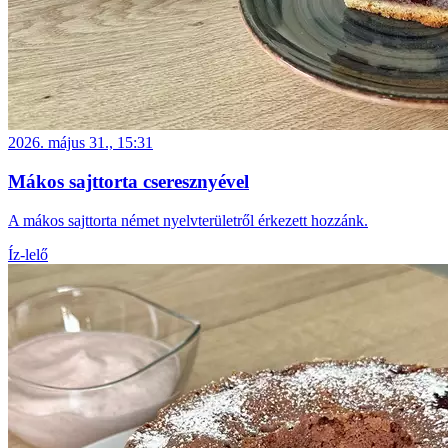
2026. május 31., 15:31
Mákos sajttorta cseresznyével
A mákos sajttorta német nyelvterületről érkezett hozzánk.
Íz-lelő