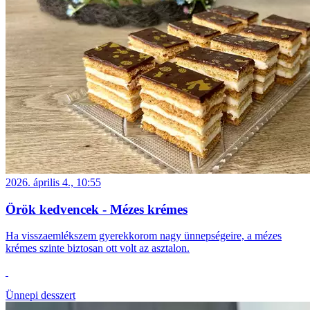
2026. április 4., 10:55
Örök kedvencek - Mézes krémes
Ha visszaemlékszem gyerekkorom nagy ünnepségeire, a mézes
krémes szinte biztosan ott volt az asztalon.
Ünnepi desszert