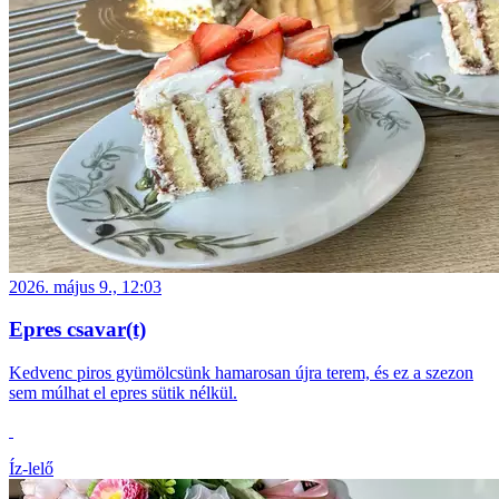
2026. május 9., 12:03
Epres csavar(t)
Kedvenc piros gyümölcsünk hamarosan újra terem, és ez a szezon
sem múlhat el epres sütik nélkül.
Íz-lelő