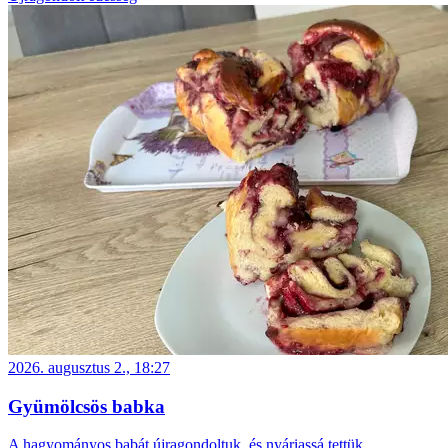
2026. augusztus 2., 18:27
Gyümölcsös babka
A hagyományos babát újragondoltuk, és nyáriassá tettük.