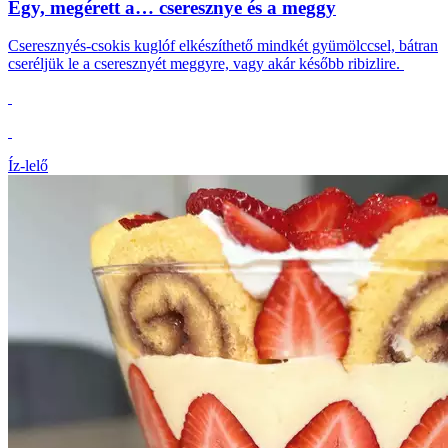
Egy, megérett a… cseresznye és a meggy
Cseresznyés-csokis kuglóf elkészíthető mindkét gyümölccsel, bátran
cseréljük le a cseresznyét meggyre, vagy akár később ribizlire.
Íz-lelő