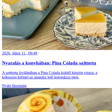
2026. július 11., 09:49
Nyaralás a konyhában: Pina Colada sajttorta
A sajttorta ízvilágában a Pina Colada koktél köszön vissza: a
kókuszos krémet az ananász tető koronázza meg.
Nyári finomság