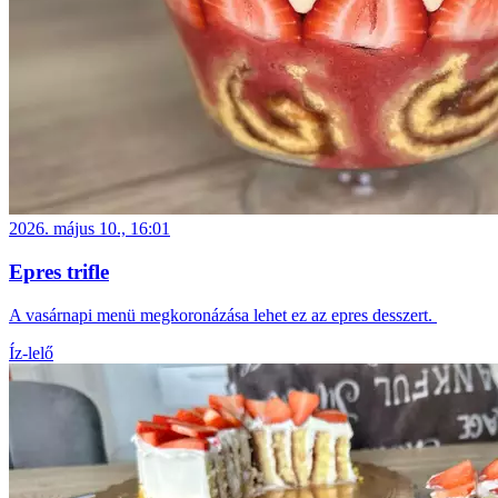
2026. május 10., 16:01
Epres trifle
A vasárnapi menü megkoronázása lehet ez az epres desszert.
Íz-lelő