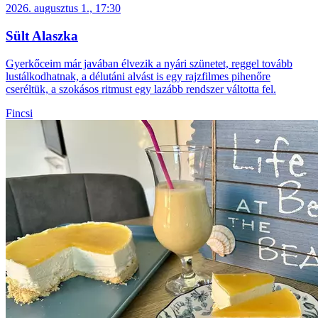
2026. augusztus 1., 17:30
Sült Alaszka
Gyerkőceim már javában élvezik a nyári szünetet, reggel tovább
lustálkodhatnak, a délutáni alvást is egy rajzfilmes pihenőre
cseréltük, a szokásos ritmust egy lazább rendszer váltotta fel.
Fincsi