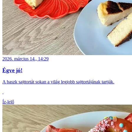
2026. március 14., 14:29
Égve jó!
A baszk sajttortát sokan a világ legjobb sajttortájának tartják.
Íz-lelő