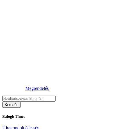
Megrendelés
Balogh Tímea
Újragondolt édesség