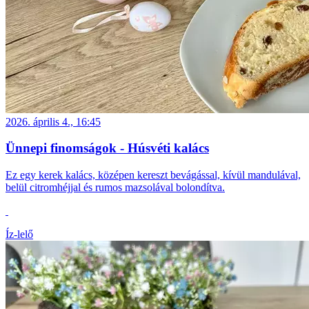
2026. április 4., 16:45
Ünnepi finomságok - Húsvéti kalács
Ez egy kerek kalács, középen kereszt bevágással, kívül mandulával,
belül citromhéjjal és rumos mazsolával bolondítva.
Íz-lelő