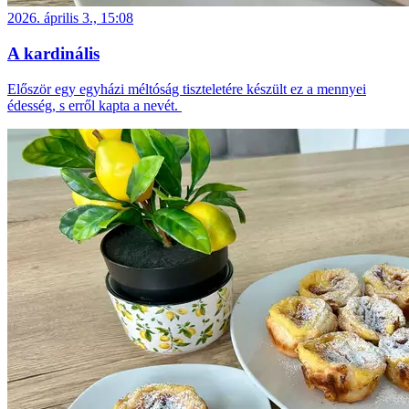
2026. április 3., 15:08
A kardinális
Először egy egyházi méltóság tiszteletére készült ez a mennyei
édesség, s erről kapta a nevét.