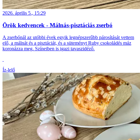
2026. április 5., 15:29
Örök kedvencek - Málnás-pisztáciás zserbó
A zserbónál az utóbbi évek egyik legnépszerűbb párosítását vettem
elő, a málnát és a pisztáciát, és a süteményt Ruby csokoládés máz
koronázza meg. Színeiben is igazi tavaszidéző.
Íz-lelő