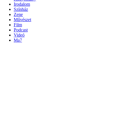
Irodalom
Színház
Zene
Művészet
Film
Podcast
Videó
Ma7