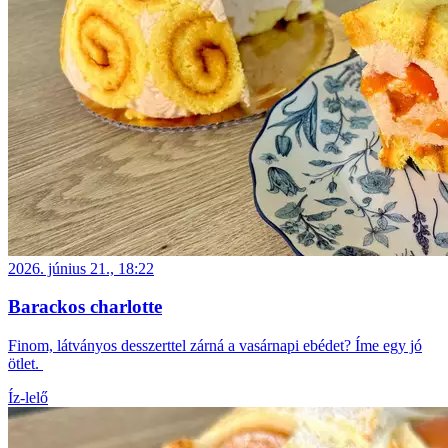
2026. június 21., 18:22
Barackos charlotte
Finom, látványos desszerttel zárná a vasárnapi ebédet? Íme egy jó
ötlet.
Íz-lelő