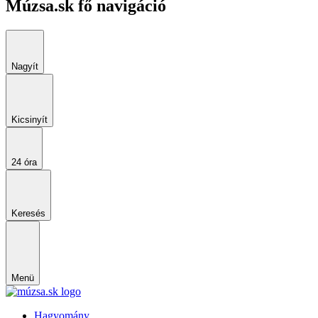
Múzsa.sk fő navigáció
Nagyít
Kicsinyít
24 óra
Keresés
Menü
Hagyomány