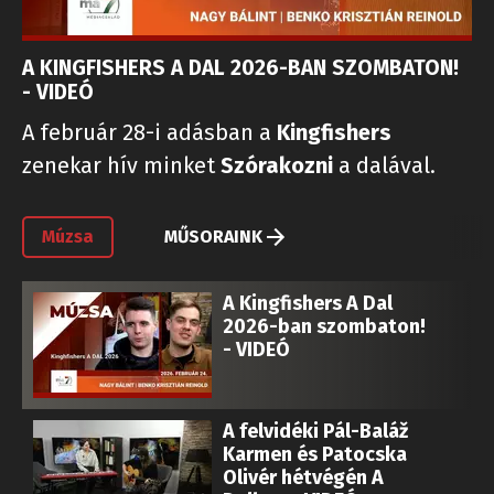
A KINGFISHERS A DAL 2026-BAN SZOMBATON!
- VIDEÓ
A február 28-i adásban a
Kingfishers
zenekar hív minket
Szórakozni
a dalával.
Múzsa
MŰSORAINK
A Kingfishers A Dal
2026-ban szombaton!
- VIDEÓ
A felvidéki Pál-Baláž
Karmen és Patocska
Olivér hétvégén A