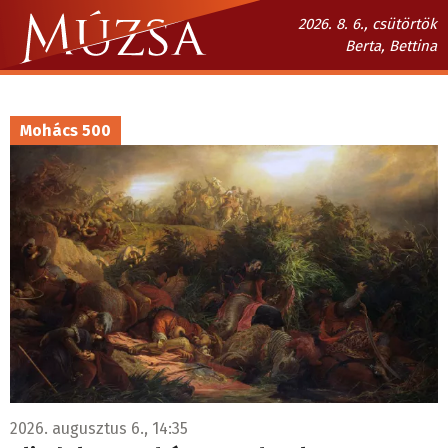
Ugrás
2026. 8. 6., csütörtök
a
Berta, Bettina
tartalomra
Múzsa.sk
fő
navigáció
Mohács 500
2026. augusztus 6., 14:35