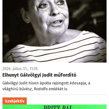
2026. július 31., 11:35
Elhunyt Gálvölgyi Judit műfordító
Gálvölgyi Judit híven ápolta rajongott édesapja, a
világhírű bűvész, Rodolfo emlékét is.
Szubjektív