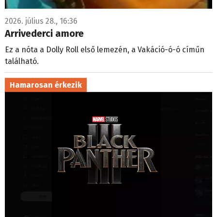
2026. július 28., 16:36
Arrivederci amore
Ez a nóta a Dolly Roll első lemezén, a Vakáció-ó-ó címűn
található.
Hamarosan érkezik