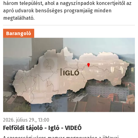
három települést, ahol a nagyszínpadok koncertjeitől az
apró udvarok bensőséges programjaiig minden
megtalálható.
Barangoló
2026. július 29., 13:00
Felföldi tájoló - Igló - VIDEÓ
A szepességi város magyar megnevezése a jihlavai