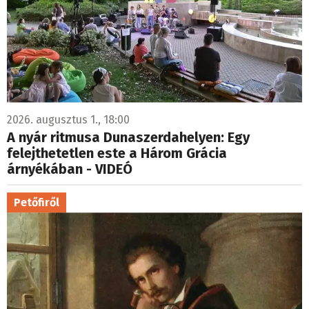
2026. augusztus 1., 18:00
A nyár ritmusa Dunaszerdahelyen: Egy
felejthetetlen este a Három Grácia
árnyékában - VIDEÓ
Petőfiről