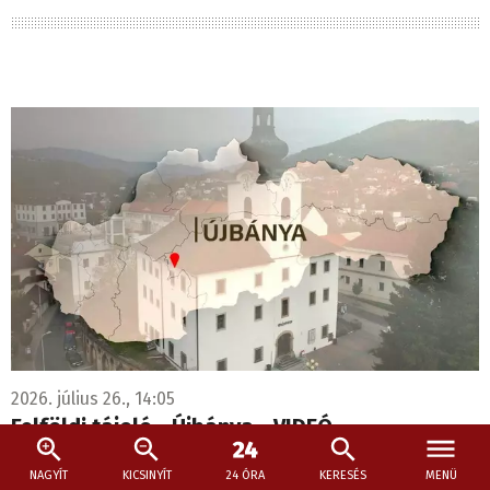
2026. július 26., 14:05
Felföldi tájoló - Újbánya - VIDEÓ
A középkorban a hét királyi bányaváros egyike volt.
NAGYÍT
KICSINYÍT
24 ÓRA
KERESÉS
MENÜ