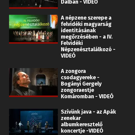
Dalban - VIDEÓ
A népzene szerepe a
felvidéki magyarság
identitásának
megőrzésében - a IV.
Felvidéki
Népzenésztalálkozó -
VIDEÓ
A zongora
csodagyereke -
Bogányi Gergely
zongoraestje
Komáromban - VIDEÓ
Szívünk java - az Apák
zenekar
albumkeresztelő
koncertje -VIDEÓ