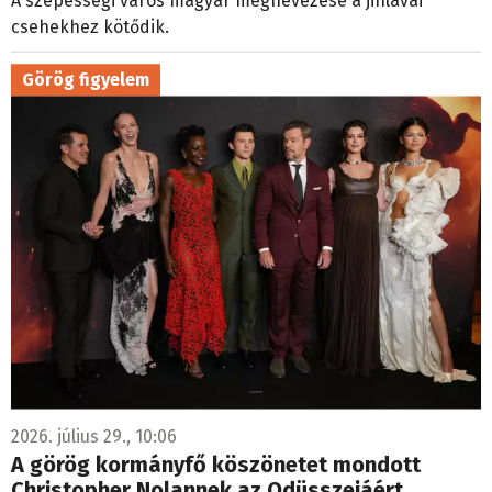
csehekhez kötődik.
Görög figyelem
2026. július 29., 10:06
A görög kormányfő köszönetet mondott
Christopher Nolannek az Odüsszeiáért