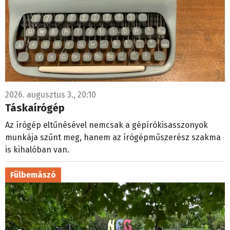
2026. augusztus 3., 20:10
Táskaírógép
Az írógép eltűnésével nemcsak a gépírókisasszonyok
munkája szűnt meg, hanem az írógépműszerész szakma
is kihalóban van.
Fülbemászó