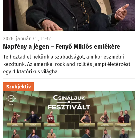
2026. január 31., 11:32
Napfény a jégen – Fenyő Miklós emlékére
Te hoztad el nekünk a szabadságot, amikor eszmélni
kezdtünk. Az amerikai rock and rollt és jampi életérzést
egy diktatórikus világba.
Szubjektív