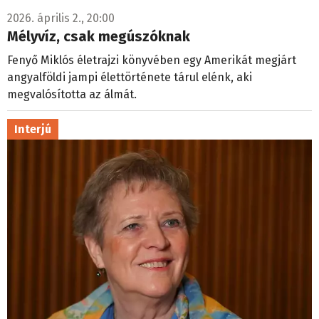
2026. április 2., 20:00
Mélyvíz, csak megúszóknak
Fenyő Miklós életrajzi könyvében egy Amerikát megjárt
angyalföldi jampi élettörténete tárul elénk, aki
megvalósította az álmát.
Interjú