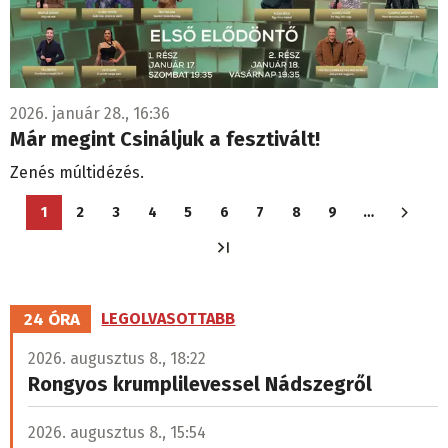
2026. január 28., 16:36
Már megint Csináljuk a fesztivált!
Zenés múltidézés.
Oldalszámozás
1
2
3
4
5
6
7
8
9
…
Jelenlegi
Oldal
Oldal
Oldal
Oldal
Oldal
Oldal
Oldal
Oldal
oldal
24 ÓRA
LEGOLVASOTTABB
2026. augusztus 8., 18:22
Rongyos krumplilevessel Nádszegről
2026. augusztus 8., 15:54