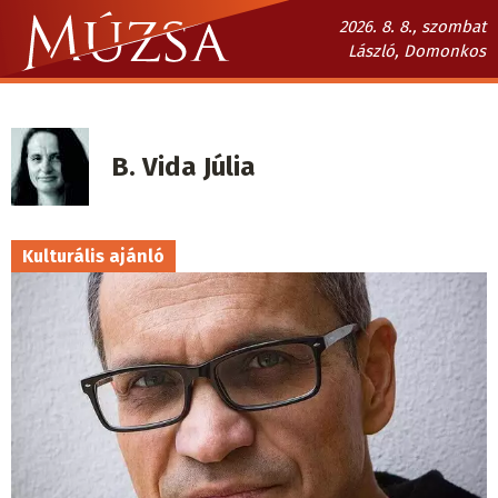
Ugrás
2026. 8. 8., szombat
a
László, Domonkos
tartalomra
Múzsa.sk
fő
navigáció
B. Vida Júlia
Kulturális ajánló