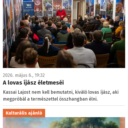
2026. május 6., 19:32
A lovas íjász életmeséi
Kassai Lajost nem kell bemutatni, kiváló lovas íjász, aki
megpróbál a természettel összhangban élni.
Kulturális ajánló