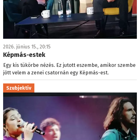
2026. június 15., 20:15
Képmás-estek
Egy kis tükörbe nézés. Ez jutott eszembe, amikor szembe
jött velem a zenei csatornán egy Képmás-est.
Szubjektív