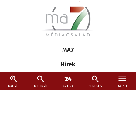
Lábléc
MA7
médiacsalád
Hírek
Múzsa
NAGYÍT
KICSINYÍT
24 ÓRA
KERESÉS
MENÜ
Szurkoló
Kövessen minket máshol is:
Social
menu