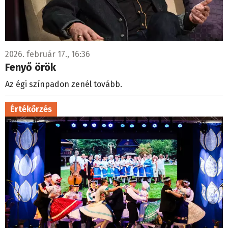
2026. február 17., 16:36
Fenyő örök
Az égi színpadon zenél tovább.
Értékőrzés