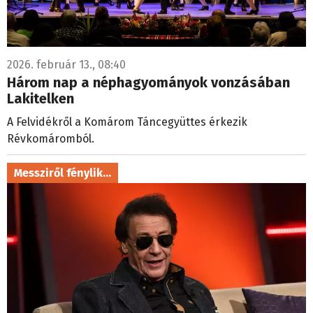
2026. február 13., 08:40
Három nap a néphagyományok vonzásában
Lakitelken
A Felvidékről a Komárom Táncegyüttes érkezik
Révkomáromból.
Messziről fénylik...