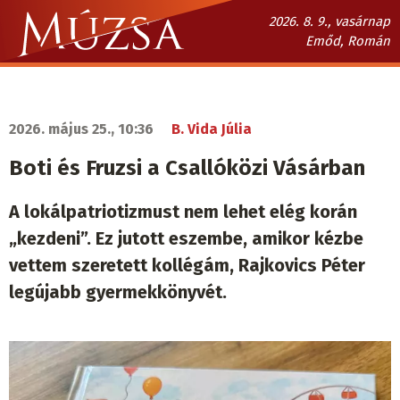
Ugrás
2026. 8. 9., vasárnap
a
Emőd, Román
tartalomra
Múzsa.sk
fő
navigáció
2026. május 25., 10:36
B. Vida Júlia
Boti és Fruzsi a Csallóközi Vásárban
A lokálpatriotizmust nem lehet elég korán
„kezdeni”. Ez jutott eszembe, amikor kézbe
vettem szeretett kollégám, Rajkovics Péter
legújabb gyermekkönyvét.