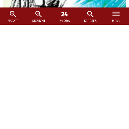
NAGYÍT
KICSINYÍT
24 ÓRA
KERESÉS
MENÜ
2026. július 31., 16:27
Robert Merle: A sziget
Robert Merle, a magyar olvasók körében is népszerű
francia író hosszú élete során több bestsellert alkotott:
elég, ha a háborús élményeit feldolgozó Két nap az életre
gondolunk.
Petőfiről