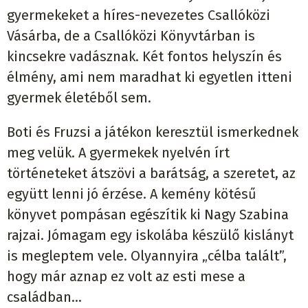
gyermekeket a híres-nevezetes Csallóközi
Vásárba, de a Csallóközi Könyvtárban is
kincsekre vadásznak. Két fontos helyszín és
élmény, ami nem maradhat ki egyetlen itteni
gyermek életéből sem.
Boti és Fruzsi a játékon keresztül ismerkednek
meg velük. A gyermekek nyelvén írt
történeteket átszövi a barátság, a szeretet, az
együtt lenni jó érzése. A kemény kötésű
könyvet pompásan egészítik ki Nagy Szabina
rajzai. Jómagam egy iskolába készülő kislányt
is megleptem vele. Olyannyira „célba talált”,
hogy már aznap ez volt az esti mese a
családban…