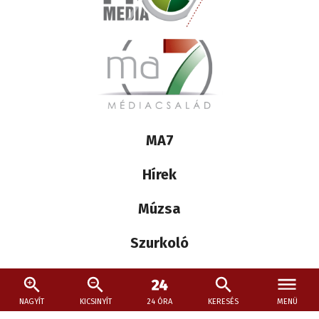
Lábléc
MA7
médiacsalád
Hírek
Múzsa
Szurkoló
Kövessen minket máshol is:
NAGYÍT
KICSINYÍT
24 ÓRA
KERESÉS
MENÜ
Social