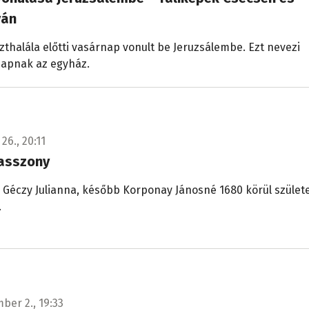
ván
zthalála előtti vasárnap vonult be Jeruzsálembe. Ezt nevezi
napnak az egyház.
26., 20:11
 asszony
Géczy Julianna, később Korponay Jánosné 1680 körül születe
.
ber 2., 19:33