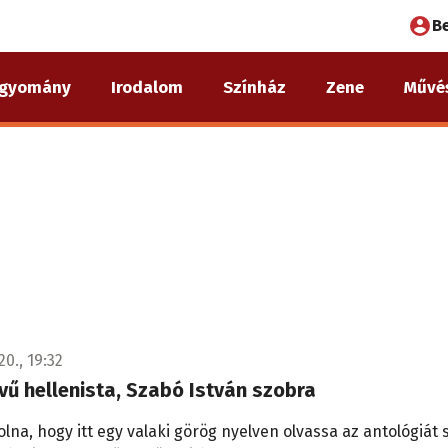
Fel
B
fió
gyomány
Irodalom
Színház
Zene
Művé
me
20., 19:32
vű hellenista, Szabó István szobra
volna, hogy itt egy valaki görög nyelven olvassa az antológiát 