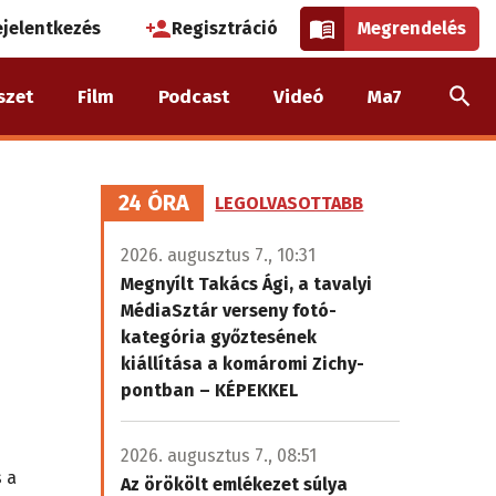
használói
ejelentkezés
Regisztráció
Megrendelés
k
szet
Film
Podcast
Videó
Ma7
nüje
24 ÓRA
LEGOLVASOTTABB
2026. augusztus 7., 10:31
Megnyílt Takács Ági, a tavalyi
MédiaSztár verseny fotó-
kategória győztesének
kiállítása a komáromi Zichy-
pontban – KÉPEKKEL
2026. augusztus 7., 08:51
s a
Az örökölt emlékezet súlya