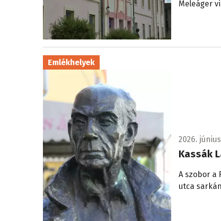
Meleáger vir
Emlékhelyek
2026. június
Kassák L
A szobor a 
utca sarkán