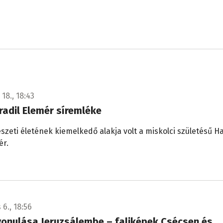
18., 18:43
radil Elemér síremléke
zeti életének kiemelkedő alakja volt a miskolci születésű Ha
ér.
 6., 18:56
vonulása Jeruzsálembe – faliképek Csécsen és