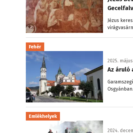
Gecelfal
Jézus keres
virágvasár
Fehér
2025. május 
Az áruló
Garamszegi 
Osgyánban
Emlékhelyek
2024. decem