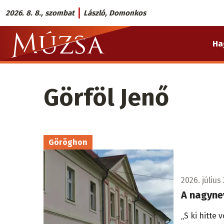
Ugrás
2026. 8. 8., szombat
László, Domonkos
a
Múzsa.sk
tartalomra
Ha
fő
navigáció
Görföl Jenő
Göröghon
2026. július 
A nagyne
„S ki hitte 