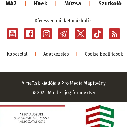
Lábléc
MA7
Hírek
Múzsa
Szurkoló
médiacsalá
Kövessen minket máshol is:
Social
menu
Lábléc
Kapcsolat
Adatkezelés
Cookie beállítások
A ma7.sk kiadója a Pro Media Alapítvány
© 2026 Minden jog fenntartva