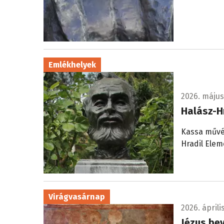
Emlékhelyek
2026. május 
Halász-H
Kassa művés
Hradil Elem
Virágvasárnap
2026. április
Jézus be