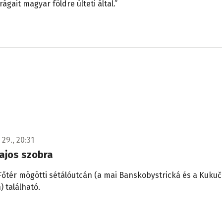
ágait magyar földre ülteti által.”
 29., 20:31
ajos szobra
Főtér mögötti sétálóutcán (a mai Banskobystrická és a Kuku
) található.