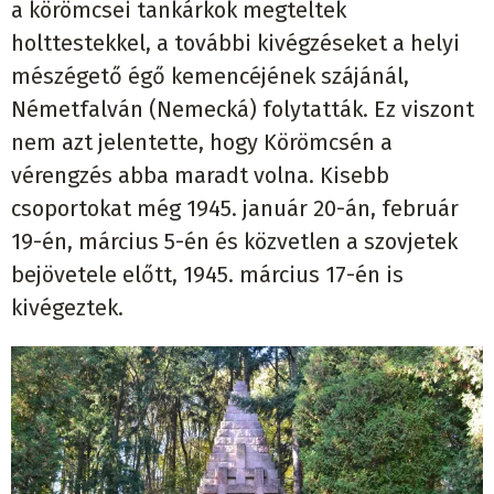
a körömcsei tankárkok megteltek
holttestekkel, a további kivégzéseket a helyi
mészégető égő kemencéjének szájánál,
Németfalván (Nemecká) folytatták. Ez viszont
nem azt jelentette, hogy Körömcsén a
vérengzés abba maradt volna. Kisebb
csoportokat még 1945. január 20-án, február
19-én, március 5-én és közvetlen a szovjetek
bejövetele előtt, 1945. március 17-én is
kivégeztek.