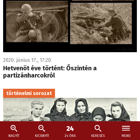
2020. június 17., 17:20
Hetvenöt éve történt: Őszintén a
partizánharcokról
történelmi sorozat
NAGYÍT
KICSINYÍT
24 ÓRA
KERESÉS
MENÜ