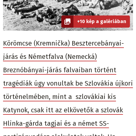
+10 kép a galériában
Körömcse (Kremnička) Besztercebányai-
járás és Németfalva (Nemecká)
Breznóbányai-járás falvaiban történt
tragédiák úgy vonultak be Szlovákia újkori
történelmében, mint a szlovákiai kis
Katynok, csak itt az elkövetők a szlovák
Hlinka-gárda tagjai és a német SS-