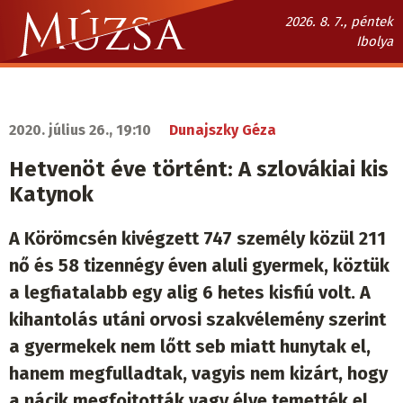
Ugrás
2026. 8. 7., péntek
a
Ibolya
tartalomra
Múzsa.sk
fő
navigáció
2020. július 26., 19:10
Dunajszky Géza
Hetvenöt éve történt: A szlovákiai kis
Katynok
A Körömcsén kivégzett 747 személy közül 211
nő és 58 tizennégy éven aluli gyermek, köztük
a legfiatalabb egy alig 6 hetes kisfiú volt. A
kihantolás utáni orvosi szakvélemény szerint
a gyermekek nem lőtt seb miatt hunytak el,
hanem megfulladtak, vagyis nem kizárt, hogy
a nácik megfojtották vagy élve temették el