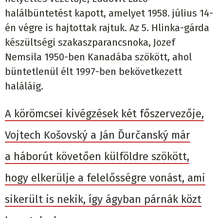
halálbüntetést kapott, amelyet 1958. július 14-
én végre is hajtottak rajtuk. Az 5. Hlinka-gárda
készültségi szakaszparancsnoka, Jozef
Nemsila 1950-ben Kanadába szökött, ahol
büntetlenül élt 1997-ben bekövetkezett
haláláig.
A körömcsei kivégzések két főszervezője,
Vojtech Košovský a Ján Ďurčanský már
a háborút követően külföldre szökött,
hogy elkerülje a felelősségre vonást, ami
sikerült is nekik, így ágyban párnák közt