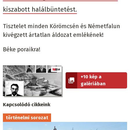
kiszabott halálbüntetést.
Tisztelet minden Körömcsén és Németfalun
kivégzett ártatlan áldozat emlékének!
Béke poraikra!
+10 kép a
galériában
Kapcsolódó cikkeink
történelmi sorozat