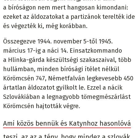
a bíróságon nem mert hangosan kimondani:
ezeket az áldozatokat a partizánok terelték ide
és végezték ki, még korábban.
Összegezve 1944. november 5-től 1945.
március 17-ig a náci 14. Einsatzkommando
a Hlinka-gárda készültségi szakaszaival, több
hullámban, minden bírósági ítélet nélkül
Körömcsén 747, Németfalván legkevesebb 450
ártatlan áldozatot gyilkolt le. Ezzel a nácik
Szlovákiában a legnagyobb tömegmészárlást
Körömcsén hajtották végre.
Ami közös bennük és Katynhoz hasonlóvá
teszi, az az a tény, hogy mindez a szlovák