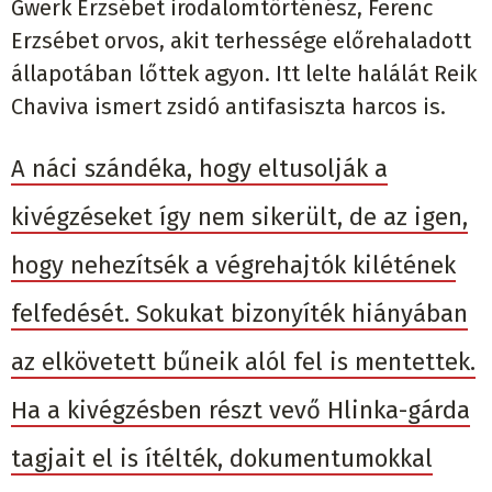
Gwerk Erzsébet irodalomtörténész, Ferenc
Erzsébet orvos, akit terhessége előrehaladott
állapotában lőttek agyon. Itt lelte halálát Reik
Chaviva ismert zsidó antifasiszta harcos is.
A náci szándéka, hogy eltusolják a
kivégzéseket így nem sikerült, de az igen,
hogy nehezítsék a végrehajtók kilétének
felfedését. Sokukat bizonyíték hiányában
az elkövetett bűneik alól fel is mentettek.
Ha a kivégzésben részt vevő Hlinka-gárda
tagjait el is ítélték, dokumentumokkal