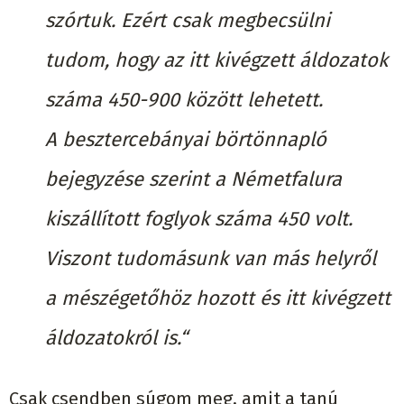
szórtuk. Ezért csak megbecsülni
tudom, hogy az itt kivégzett áldozatok
száma 450-900 között lehetett.
A besztercebányai börtönnapló
bejegyzése szerint a Németfalura
kiszállított foglyok száma 450 volt.
Viszont tudomásunk van más helyről
a mészégetőhöz hozott és itt kivégzett
áldozatokról is.“
Csak csendben súgom meg, amit a tanú