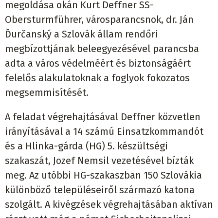
megoldása okán Kurt Deffner
SS-
Obersturmführer, városparancsnok, dr. Ján
Ďurčanský a Szlovák állam rendőri
megbízottjának beleegyezésével parancsba
adta a város védelméért és biztonságáért
felelős alakulatoknak a foglyok fokozatos
megsemmisítését.
A feladat végrehajtásával Deffner közvetlen
irányításával a 14 számú Einsatzkommandót
és a Hlinka-gárda (HG) 5. készültségi
szakaszát, Jozef Nemsil vezetésével bízták
meg. Az utóbbi HG-szakaszban 150 Szlovákia
különböző településeiről származó katona
szolgált. A kivégzések végrehajtásában aktívan