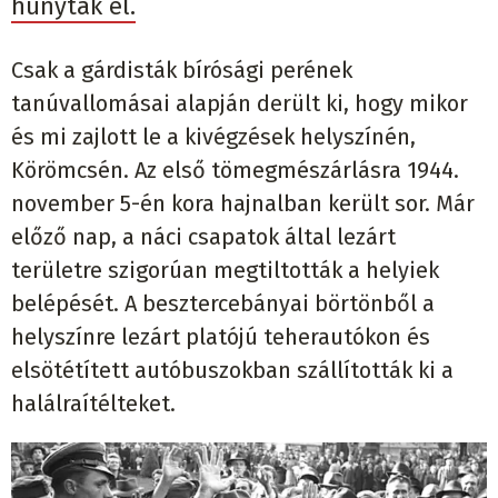
hunytak el.
Csak a gárdisták bírósági perének
tanúvallomásai alapján derült ki, hogy mikor
és mi zajlott le a kivégzések helyszínén,
Körömcsén. Az első tömegmészárlásra 1944.
november 5-én kora hajnalban került sor. Már
előző nap, a náci csapatok által lezárt
területre szigorúan megtiltották a helyiek
belépését. A besztercebányai börtönből a
helyszínre lezárt platójú teherautókon és
elsötétített autóbuszokban szállították ki a
halálraítélteket.