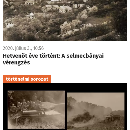
2020. július 3., 10:56
Hetvenöt éve történt: A selmecbányai
vérengzés
történelmi sorozat