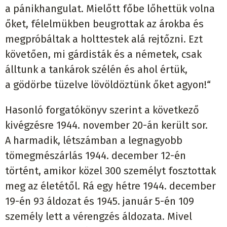
a pánikhangulat. Mielőtt főbe lőhettük volna
őket, félelmükben beugrottak az árokba és
megpróbáltak a holttestek alá rejtőzni. Ezt
követően, mi gárdisták és a németek, csak
álltunk a tankárok szélén és ahol értük,
a gödörbe tüzelve lövöldöztünk őket agyon!“
Hasonló forgatókönyv szerint a következő
kivégzésre 1944. november 20-án került sor.
A harmadik, létszámban a legnagyobb
tömegmészárlás 1944. december 12-én
történt, amikor közel 300 személyt fosztottak
meg az életétől. Rá egy hétre 1944. december
19-én 93 áldozat és 1945. január 5-én 109
személy lett a vérengzés áldozata. Mivel