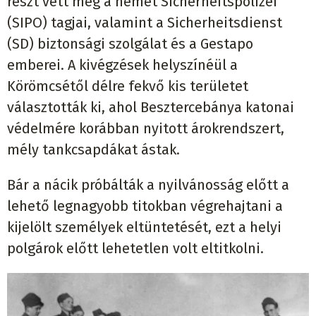
részt vett még a német Sicherheitspolizei
(SIPO) tagjai, valamint a Sicherheitsdienst
(SD) biztonsági szolgálat és a Gestapo
emberei. A kivégzések helyszínéül a
Körömcsétől délre fekvő kis területet
választották ki, ahol Besztercebánya katonai
védelmére korábban nyitott árokrendszert,
mély tankcsapdákat ástak.
Bár a nácik próbálták a nyilvánosság előtt a
lehető legnagyobb titokban végrehajtani a
kijelölt személyek eltüntetését, ezt a helyi
polgárok előtt lehetetlen volt eltitkolni.