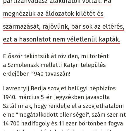
partizánvadász alakulatok voltak. Ha
megnézzük az áldozatok kilétét és
származását, rájövünk, bár sok az eltérés,
ezt a hasonlatot nem véletlenül kapták.
Először tekintsük át röviden, mi történt
a Szmolenszk melletti Katyn település
erdejében 1940 tavaszán!
Lavrentyij Berija szovjet belügyi népbiztos
1940. március 5-én jegyzékben javasolta
Sztálinnak, hogy rendelje el a szovjethatalom
eme "megátalkodott ellenségei", szám szerint
14 700 hadifogoly és 11 ezer börtönben fogva