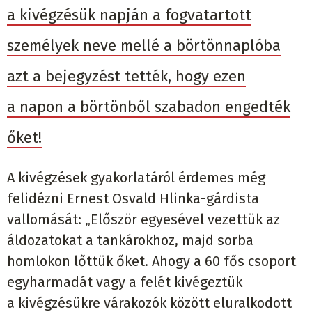
a kivégzésük napján a fogvatartott
személyek neve mellé a börtönnaplóba
azt a bejegyzést tették, hogy ezen
a napon a börtönből szabadon engedték
őket!
A kivégzések gyakorlatáról érdemes még
felidézni Ernest Osvald Hlinka-gárdista
vallomását: „Először egyesével vezettük az
áldozatokat a tankárokhoz, majd sorba
homlokon lőttük őket. Ahogy a 60 fős csoport
egyharmadát vagy a felét kivégeztük
a kivégzésükre várakozók között eluralkodott