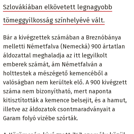
Szlovákiában elkövetett legnagyobb
tömeggyilkosság színhelyévé vált.
Bár a kivégzettek számában a Breznóbánya
melletti Németfalva (Nemecká) 900 ártatlan
áldozattal meghaladja az itt legyilkolt
emberek számát, ám Németfalván a
holttestek a mészégető kemencéből a
valóságban nem kerültek elő. A 900 kivégzett
száma nem bizonyítható, mert naponta
kitisztították a kemence belsejit, és a hamut,
illetve az áldozatok csontmaradványait a
Garam folyó vizébe szórták.