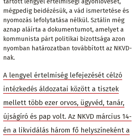
tartott lengyel értelmiségi agyonlövését,
mégpedig beidézésük, a vád ismertetése és
nyomozás lefolytatása nélkül.
Sztálin még
aznap aláírta a dokumentumot, amelyet a
kommunista párt politikai bizottsága azon
nyomban határozatban továbbított az NKVD-
nak.
A lengyel értelmiség lefejezését célzó
intézkedés áldozatai között a tisztek
mellett több ezer orvos, ügyvéd, tanár,
újságíró és pap volt. Az NKVD március 14-
én a likvidálás három fő helyszíneként a