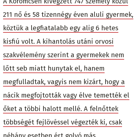
A Körömcsén kivégzett 747 személy közül
211 nő és 58 tizennégy éven aluli gyermek,
köztük a legfiatalabb egy alig 6 hetes
kisfiú volt. A kihantolás utáni orvosi
szakvélemény szerint a gyermekek nem
lőtt seb miatt hunytak el, hanem
megfulladtak, vagyis nem kizárt, hogy a
nácik megfojtották vagy élve temették el
őket a többi halott mellé. A felnőttek
többségét fejlövéssel végezték ki, csak
néhány esetben ért golyó más