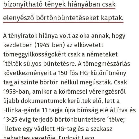
bizonyítható tények hiányában csak
elenyésző börtönbüntetéseket kaptak.
A tényiratok hiánya volt az oka annak, hogy
kezdetben (1945-ben) az elkövetett
tömeggyilkosságokért csak a németeket
ítélték súlyos büntetésre. A tömegmészárlás
következményeit a 150 fős HG-különítmény
tagjai szinte börtön nélkül megúszták. Csak
1958-ban, amikor a körömcsei vérengzésről
újabb dokumentumok kerültek elő, lett a
Hlinka-gárda 11 tagja újra bíróság elé állítva és
13-25 évig terjedő börtönbüntetésre ítélve;
illetve egy vádlott HG-tag és a szakasz
helyettes vezetője, Ľudovit Laco