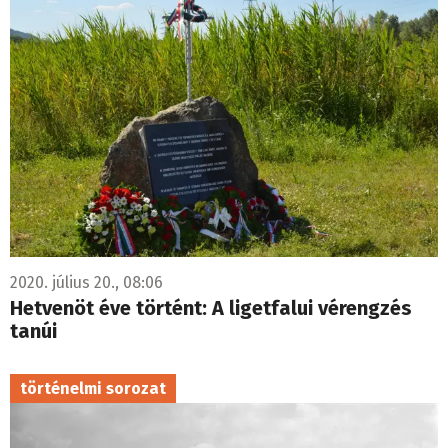
2020. július 20., 08:06
Hetvenöt éve történt: A ligetfalui vérengzés
tanúi
történelmi sorozat