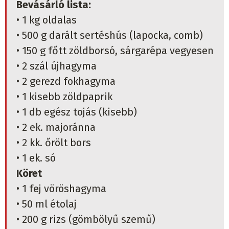
Bevásárló lista:
• 1 kg oldalas
• 500 g darált sertéshús (lapocka, comb)
• 150 g főtt zöldborsó, sárgarépa vegyesen
• 2 szál újhagyma
• 2 gerezd fokhagyma
• 1 kisebb zöldpaprik
• 1 db egész tojás (kisebb)
• 2 ek. majoránna
• 2 kk. őrölt bors
• 1 ek. só
Köret
• 1 fej vöröshagyma
• 50 ml étolaj
• 200 g rizs (gömbölyű szemű)