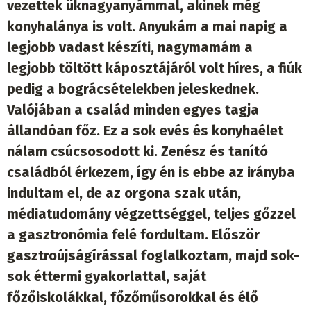
vezettek üknagyanyámmal, akinek még
konyhalánya is volt. Anyukám a mai napig a
legjobb vadast készíti, nagymamám a
legjobb töltött káposztájáról volt híres, a fiúk
pedig a bográcsételekben jeleskednek.
Valójában a család minden egyes tagja
állandóan főz. Ez a sok evés és konyhaélet
nálam csúcsosodott ki. Zenész és tanító
családból érkezem, így én is ebbe az irányba
indultam el, de az orgona szak után,
médiatudomány végzettséggel, teljes gőzzel
a gasztronómia felé fordultam. Először
gasztroújságírással foglalkoztam, majd sok-
sok éttermi gyakorlattal, saját
főzőiskolákkal, főzőműsorokkal és élő