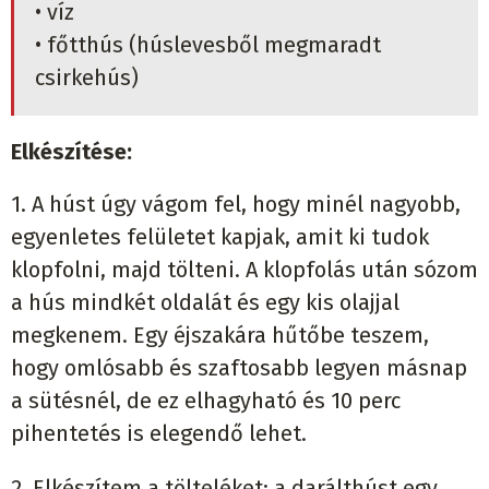
• víz
• főtthús (húslevesből megmaradt
csirkehús)
Elkészítése:
1. A húst úgy vágom fel, hogy minél nagyobb,
egyenletes felületet kapjak, amit ki tudok
klopfolni, majd tölteni. A klopfolás után sózom
a hús mindkét oldalát és egy kis olajjal
megkenem. Egy éjszakára hűtőbe teszem,
hogy omlósabb és szaftosabb legyen másnap
a sütésnél, de ez elhagyható és 10 perc
pihentetés is elegendő lehet.
2. Elkészítem a tölteléket: a darálthúst egy