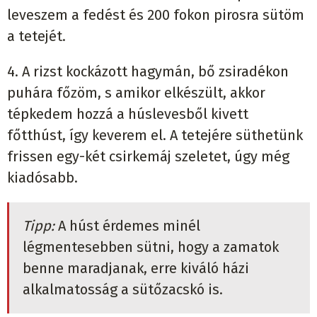
leveszem a fedést és 200 fokon pirosra sütöm
a tetejét.
4. A rizst kockázott hagymán, bő zsiradékon
puhára főzöm, s amikor elkészült, akkor
tépkedem hozzá a húslevesből kivett
főtthúst, így keverem el. A tetejére süthetünk
frissen egy-két csirkemáj szeletet, úgy még
kiadósabb.
Tipp:
A húst érdemes minél
légmentesebben sütni, hogy a zamatok
benne maradjanak, erre kiváló házi
alkalmatosság a sütőzacskó is.