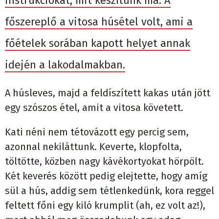
instrukciókat, mit készítünk ma. A
főszereplő a vitosa húsétel volt, ami a
főételek sorában kapott helyet annak
idején a lakodalmakban.
A húsleves, majd a feldíszített kakas után jött
egy szószos étel, amit a vitosa követett.
Kati néni nem tétovázott egy percig sem,
azonnal nekiláttunk. Keverte, klopfolta,
töltötte, közben nagy kávékortyokat hörpölt.
Két keverés között pedig elejtette, hogy amíg
sül a hús, addig sem tétlenkedünk, kora reggel
feltett főni egy kiló krumplit (ah, ez volt az!),