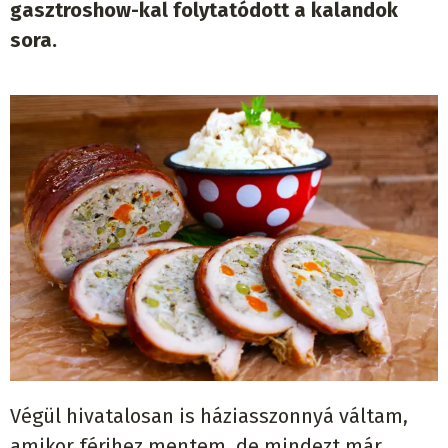
gasztroshow-kal folytatódott a kalandok
sora.
Végül hivatalosan is háziasszonnyá váltam,
amikor férjhez mentem, de mindezt már