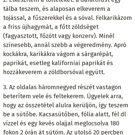
tálba teszem, és alaposan elkeverem a
tojással, a fűszerekkel és a sóval. Felkarikázom
a friss újhagymát, a főtt zöldséget
(fagyasztott, főzött vagy konzerv). Minél
színesebb, annál szebb a végeredmény. Apró
kockákra, karikákra vágom a sárgarépát,
paprikát, esetleg kaliforniai paprikát és
hozzákeverem a zöldborsóval együtt.
3. Az oldalas háromnegyed részét vastagon
beterítem vele és feltekerem. Ügyelek arra,
hogy az összetétel alulra kerüljön, így teszem
be a sütőbe. Kacsasütőben, fólia alatt, fél dl
vízzel és egy kevés olajjal meglocsolva 180
fokon 2 órán át sütöm. Az utolsó 20 percben