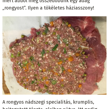
mert abból meg összedobunk egy adag
„rongyost”. Ilyen a tökéletes háziasszony!
A rongyos nádszegi specialitás, krumplis,