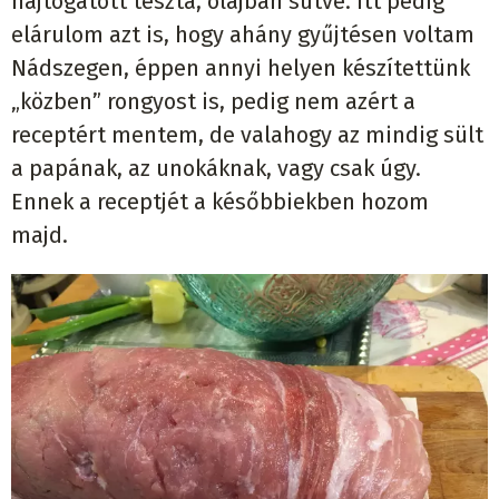
hajtogatott tészta, olajban sütve. Itt pedig
elárulom azt is, hogy ahány gyűjtésen voltam
Nádszegen, éppen annyi helyen készítettünk
„közben” rongyost is, pedig nem azért a
receptért mentem, de valahogy az mindig sült
a papának, az unokáknak, vagy csak úgy.
Ennek a receptjét a későbbiekben hozom
majd.