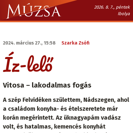
Ugrás
2026. 8. 7., péntek
a
Ibolya
tartalomra
Múzsa.sk
fő
navigáció
2024. március 27., 15:58
Szarka Zsófi
Vitosa – lakodalmas fogás
A szép Felvidéken születtem, Nádszegen, ahol
a családom konyha- és ételszeretete már
korán megérintett. Az üknagyapám vadász
volt, és hatalmas, kemencés konyhát