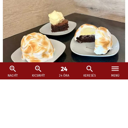
NAGYÍT
KICSINYÍT
24 ÓRA
KERESÉS
MENÜ
2026. augusztus 1., 17:30
Sült Alaszka
Gyerkőceim már javában élvezik a nyári szünetet, reggel
tovább lustálkodhatnak, a délutáni alvást is egy rajzfilmes
pihenőre cseréltük, a szokásos ritmust egy lazább
rendszer váltotta fel.