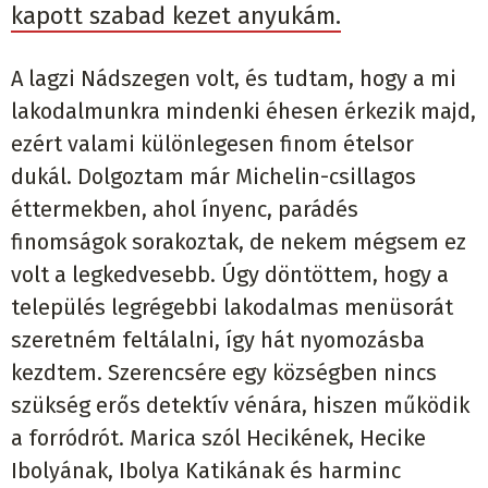
kapott szabad kezet anyukám.
A lagzi Nádszegen volt, és tudtam, hogy a mi
lakodalmunkra mindenki éhesen érkezik majd,
ezért valami különlegesen finom ételsor
dukál. Dolgoztam már Michelin-csillagos
éttermekben, ahol ínyenc, parádés
finomságok sorakoztak, de nekem mégsem ez
volt a legkedvesebb. Úgy döntöttem, hogy a
település legrégebbi lakodalmas menüsorát
szeretném feltálalni, így hát nyomozásba
kezdtem. Szerencsére egy községben nincs
szükség erős detektív vénára, hiszen működik
a forródrót. Marica szól Hecikének, Hecike
Ibolyának, Ibolya Katikának és harminc