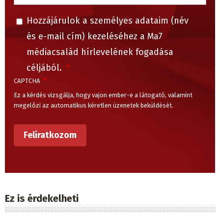
Hozzájárulok a személyes adataim (név
és e-mail cím) kezeléséhez a Ma7
médiacsalád hírlevelének fogadása
céljából.
CAPTCHA
Ez a kérdés vizsgálja, hogy vajon ember-e a látogató, valamint
megelőzi az automatikus kéretlen üzenetek beküldését.
Ez is érdekelheti