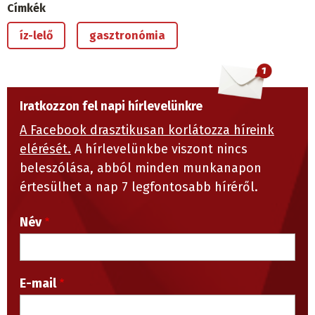
Címkék
íz-lelő
gasztronómia
Iratkozzon fel napi hírlevelünkre
A Facebook drasztikusan korlátozza híreink
elérését.
A hírlevelünkbe viszont nincs
beleszólása, abból minden munkanapon
értesülhet a nap 7 legfontosabb híréről.
Név
E-mail