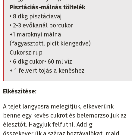
Pisztáciás-málnás töltelék
• 8 dkg pisztáciavaj
• 2-3 evőkanál porcukor
+1 maroknyi málna
(fagyasztott, picit kiengedve)
Cukorszirup
• 6 dkg cukor• 60 ml víz
+ 1 felvert tojás a kenéshez
Elkészítése:
A tejet langyosra melegítjük, elkeverünk
benne egy kevés cukrot és belemorzsoljuk az
élesztőt. Hagyjuk felfutni. Addig
összekeverjük a száraz hozzávalókat, majd