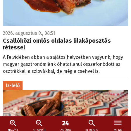
2026. augusztus 9., 08:51
Csallóközi omlós oldalas lilakáposztás
rétessel
A Felvidéken abban a sajátos helyzetben vagyunk, hogy
magyar gasztronómiánk óhatatlanul összefonódott az
osztrákkal, a szlovákkal, de még a csehvel is.
Íz-lelő
NAGYÍT
KICSINYÍT
24 ÓRA
KERESÉS
MENÜ