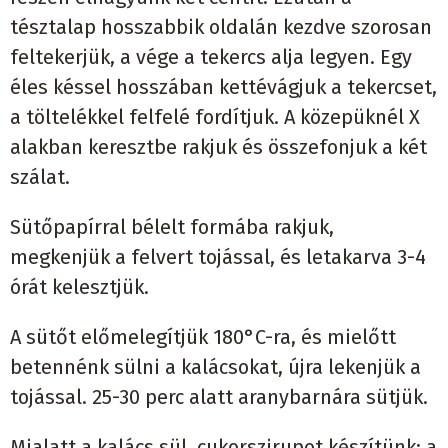
tésztalap hosszabbik oldalán kezdve szorosan
feltekerjük, a vége a tekercs alja legyen. Egy
éles késsel hosszában kettévágjuk a tekercset,
a töltelékkel felfelé fordítjuk. A közepüknél X
alakban keresztbe rakjuk és összefonjuk a két
szálat.
Sütőpapírral bélelt formába rakjuk,
megkenjük a felvert tojással, és letakarva 3-4
órát kelesztjük.
A sütőt előmelegítjük 180°C-ra, és mielőtt
betennénk sülni a kalácsokat, újra lekenjük a
tojással. 25-30 perc alatt aranybarnára sütjük.
Mialatt a kalács sül, cukorszirupot készítünk: a