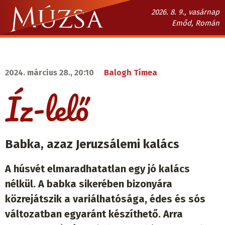
Ugrás
2026. 8. 9., vasárnap
a
Emőd, Román
tartalomra
Múzsa.sk
fő
navigáció
2024. március 28., 20:10
Balogh Tímea
Babka, azaz Jeruzsálemi kalács
A húsvét elmaradhatatlan egy jó kalács
nélkül. A babka sikerében bizonyára
közrejátszik a variálhatósága, édes és sós
változatban egyaránt készíthető. Arra