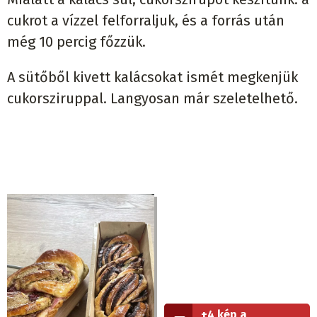
cukrot a vízzel felforraljuk, és a forrás után
még 10 percig főzzük.
A sütőből kivett kalácsokat ismét megkenjük
cukorsziruppal. Langyosan már szeletelhető.
+4 kép a