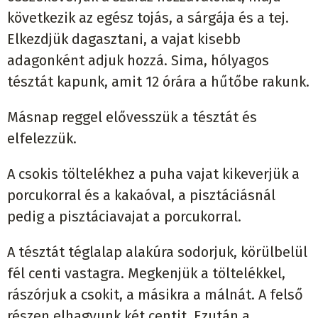
következik az egész tojás, a sárgája és a tej.
Elkezdjük dagasztani, a vajat kisebb
adagonként adjuk hozzá. Sima, hólyagos
tésztát kapunk, amit 12 órára a hűtőbe rakunk.
Másnap reggel elővesszük a tésztát és
elfelezzük.
A csokis töltelékhez a puha vajat kikeverjük a
porcukorral és a kakaóval, a pisztáciásnál
pedig a pisztáciavajat a porcukorral.
A tésztát téglalap alakúra sodorjuk, körülbelül
fél centi vastagra. Megkenjük a töltelékkel,
rászórjuk a csokit, a másikra a málnát. A felső
részen elhagyunk két centit. Ezután a