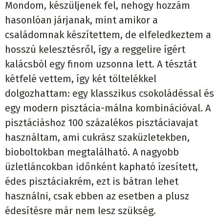
Mondom, készüljenek fel, nehogy hozzám
hasonlóan járjanak, mint amikor a
családomnak készítettem, de elfeledkeztem a
hosszú kelesztésről, így a reggelire ígért
kalácsból egy finom uzsonna lett. A tésztát
kétfelé vettem, így két töltelékkel
dolgozhattam: egy klasszikus csokoládéssal és
egy modern pisztácia-málna kombinációval. A
pisztáciáshoz 100 százalékos pisztáciavajat
használtam, ami cukrász szaküzletekben,
bioboltokban megtalálható. A nagyobb
üzletláncokban időnként kapható ízesített,
édes pisztáciakrém, ezt is bátran lehet
használni, csak ebben az esetben a plusz
édesítésre már nem lesz szükség.