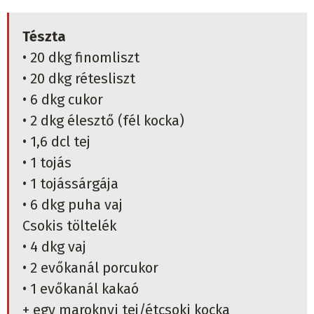
Tészta
• 20 dkg finomliszt
• 20 dkg rétesliszt
• 6 dkg cukor
• 2 dkg élesztő (fél kocka)
• 1,6 dcl tej
• 1 tojás
• 1 tojássárgája
• 6 dkg puha vaj
Csokis töltelék
• 4 dkg vaj
• 2 evőkanál porcukor
• 1 evőkanál kakaó
+ egy maroknyi tej/étcsoki kocka