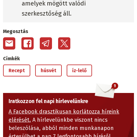
amelyek mögött valódi
szerkesztőség áll.
Megosztás
Címkék
Recept
húsvét
íz-lelő
Iratkozzon fel napi hírlevelünkre
A Facebook drasztikusan korlátozza híreink
elérését.
A hírlevelünkbe viszont nincs
beleszólása, abból minden munkanapon
értesülhet a nap 7 legfontosabb híréről.