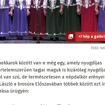
+7 kép a galér
Fotó:
tel
ekkarok között van-e még egy, amely nyugdíjas
értelemszerűen tagjai maguk is kizárólag nyugdíj
ól van szó, de természetesen a népdalkör erényei
szló a brosúra Előszavában többek között ezt ír
írása ürügyén: