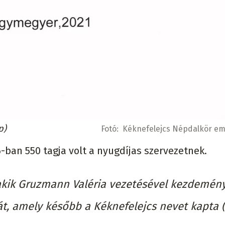
p)
Fotó:
Kéknefelejcs Népdalkör em
-ban 550 tagja volt a nyugdíjas szervezetnek.
akik Gruzmann Valéria vezetésével kezdemén
sát, amely később a Kéknefelejcs nevet kapta (