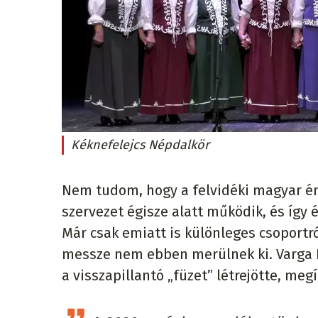
Kéknefelejcs Népdalkör
Nem tudom, hogy a felvidéki magyar én
szervezet égisze alatt működik, és így 
Már csak emiatt is különleges csoportr
messze nem ebben merülnek ki. Varga Lá
a visszapillantó „füzet” létrejötte, meg