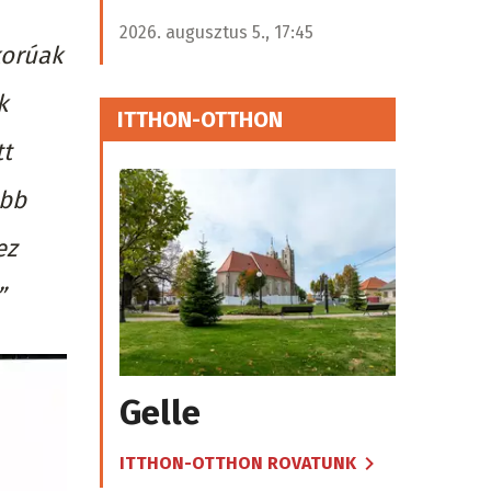
2026. augusztus 5., 17:45
korúak
k
ITTHON-OTTHON
tt
ebb
ez
”
Gelle
ITTHON-OTTHON ROVATUNK