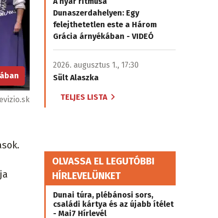
A nyár ritmusa
Dunaszerdahelyen: Egy
felejthetetlen este a Három
Grácia árnyékában - VIDEÓ
2026. augusztus 1., 17:30
iában
Sült Alaszka
TELJES LISTA
evizio.sk
asok.
OLVASSA EL LEGUTÓBBI
ja
HÍRLEVELÜNKET
Dunai túra, plébánosi sors,
családi kártya és az újabb ítélet
- Mai7 Hírlevél