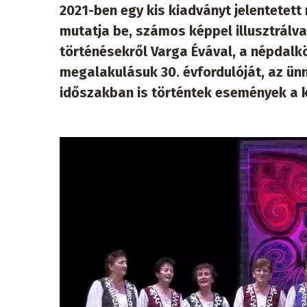
2021-ben egy kis kiadványt jelentetett 
mutatja be, számos képpel illusztrálva
történésekről Varga Évával, a népdalkö
megalakulásuk 30. évfordulóját, az ün
időszakban is történtek események a k