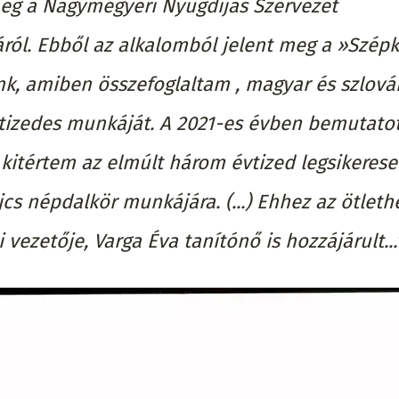
eg a Nagymegyeri Nyugdíjas Szervezet
ról. Ebből az alkalomból jelent meg a »Szép
k, amiben összefoglaltam , magyar és szlová
tizedes munkáját. A 2021-es évben bemutato
itértem az elmúlt három évtized legsikeres
jcs népdalkör munkájára. (...) Ehhez az ötleth
 vezetője, Varga Éva tanítónő is hozzájárult...