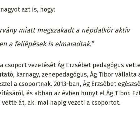
nagyot azt is, hogy:
árvány miatt megszakadt a népdalkör aktív
n a fellépések is elmaradtak.”
 csoport vezetését Ág Erzsébet pedagógus vette 
tató, karnagy, zenepedagógus, Ág Tibor vállalta 
zzel a csoportnak. 2013-ban, Ág Erzsébet egészs
tásáról, és abban az évben hunyt el Ág Tibor. Ez
vette át, aki mai napig vezeti a csoportot.