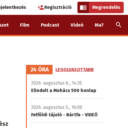
használói
ejelentkezés
Regisztráció
Megrendelés
k
szet
Film
Podcast
Videó
Ma7
nüje
24 ÓRA
LEGOLVASOTTABB
2026. augusztus 6., 14:35
Elindult a Mohács 500 honlap
2026. augusztus 5., 16:00
Felföldi tájoló - Bártfa - VIDEÓ
ész