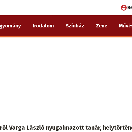
Fel
B
fió
gyomány
Irodalom
Színház
Zene
Művé
me
ől Varga László nyugalmazott tanár, helytörtén