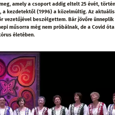
meg, amely a csoport addig eltelt 25 évét, törté
, a kezdetektől (1996) a közelmúltig. Az aktuális
r vezetőjével beszélgettem. Bár jövőre ünneplik
nepi műsorra még nem próbálnak, de a Covid óta 
órus életében.