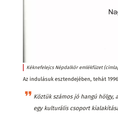
Kéknefelejcs Népdalkör emlékfüzet (címla
Az indulásuk esztendejében, tehát 1996
Köztük számos jó hangú hölgy, 
egy kulturális csoport kialakítá