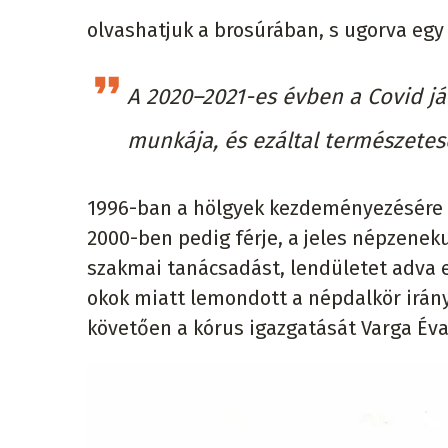
olvashatjuk a brosúrában, s ugorva egy 
A 2020–2021-es évben a Covid j
munkája, és ezáltal természetese
1996-ban a hölgyek kezdeményezésére a
2000-ben pedig férje, a jeles népzeneku
szakmai tanácsadást, lendületet adva e
okok miatt lemondott a népdalkör irányí
követően a kórus igazgatását Varga Éva 