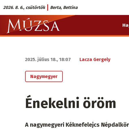
Ugrás
2026. 8. 6., csütörtök
Berta, Bettina
a
Múzsa.sk
tartalomra
Ha
fő
navigáció
2025. július 18., 18:07
Lacza Gergely
Nagymegyer
Énekelni öröm
A nagymegyeri Kéknefelejcs Népdalkörr