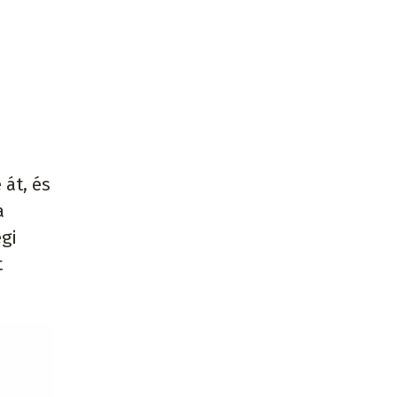
át, és
a
égi
t