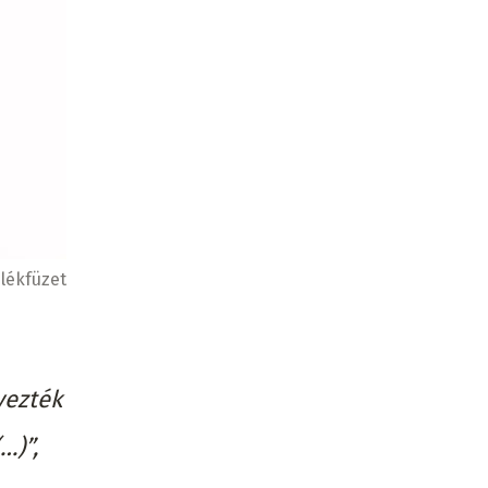
lékfüzet
yezték
…)”,