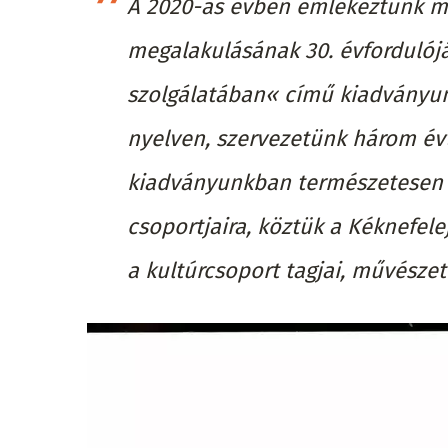
A 2020-as évben emlékeztünk m
megalakulásának 30. évfordulójá
szolgálatában« című kiadványun
nyelven, szervezetünk három év
kiadványunkban természetesen k
csoportjaira, köztük a Kéknefele
a kultúrcsoport tagjai, művészeti