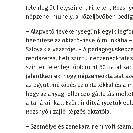
Jelenleg öt helyszínen, Füleken, Rozs
népzenei műhely, a közeljövőben pedig 
– Alapvető tevékenységünk egyik legfo
beépítése az oktató-nevelő munkába – 
Szlovákia vezetője. – A pedagógusképzé
rendszeres, heti szintű népzeneoktatás
szinten jelenleg több mint 50 fiatal k
jelentkeznek, hogy népzeneoktatást sz
az együttműködés az oktatókkal és a m
hogy az anyagi ellenszolgáltatás melle
a tanárainkat. Ezért indítványoztuk Gele
Rozsnyón zajló képzés oktatója.
– Személye és zenekara nem volt számun