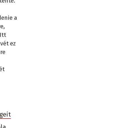
tente.
denie a
e,
Itt
vét ez
yre
ét
geit
ola