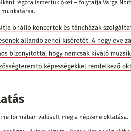
iként régóta ismertük őket – folytatja Varga Norb
 munkatársa.
ítja önálló koncertek és táncházak szolgálta
sének állandó zenei kíséretét. A négy éve za
nos bizonyította, hogy nemcsak kiváló muzsik
közösségteremtő képességekkel rendelkező ok
tatás
nline formában valósult meg a népzene oktatása.