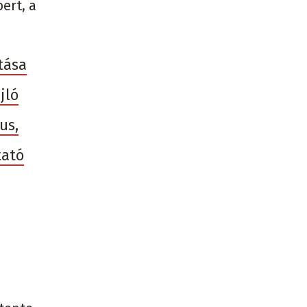
ert, a
tása
jló
us,
tató