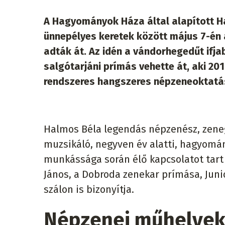
A Hagyományok Háza által alapított H
ünnepélyes keretek között május 7-é
adták át. Az idén a vándorhegedűt ifj
salgótarjáni prímás vehette át, aki 201
rendszeres hangszeres népzeneoktatás
Halmos Béla legendás népzenész, zene
muzsikáló, negyven év alatti, hagyomán
munkássága során élő kapcsolatot tart 
János, a Dobroda zenekar prímása, Jun
szálon is bizonyítja.
Népzenei műhelyek