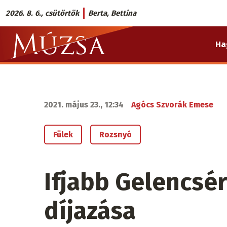
Ugrás
2026. 8. 6., csütörtök
Berta, Bettina
a
Múzsa.sk
tartalomra
Ha
fő
navigáció
2021. május 23., 12:34
Agócs Szvorák Emese
Fülek
Rozsnyó
Ifjabb Gelencsér
díjazása