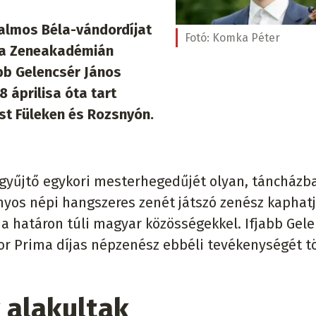
almos Béla-vándordíjat
Fotó:
Komka Péter
n a Zeneakadémián
abb Gelencsér János
8 áprilisa óta tart
t Füleken és Rozsnyón.
gyűjtő egykori mesterhegedűjét olyan, táncházb
yos népi hangszeres zenét játszó zenész kaphatj
a határon túli magyar közösségekkel. Ifjabb Gel
ior Prima díjas népzenész ebbéli tevékenységét t
 alakultak