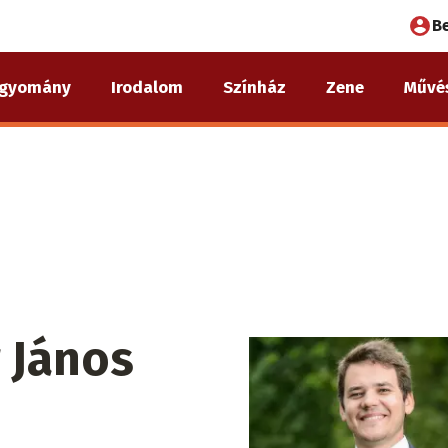
Fel
B
fió
gyomány
Irodalom
Színház
Zene
Művé
me
 János