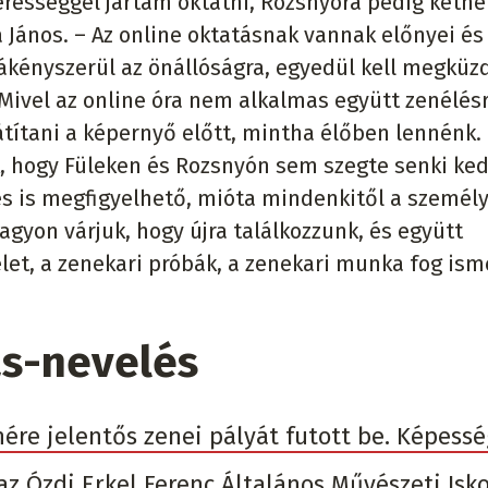
erességgel jártam oktatni, Rozsnyóra pedig kéthe
János. – Az online oktatásnak vannak előnyei és
rákényszerül az önállóságra, egyedül kell megküz
. Mivel az online óra nem alkalmas együtt zenélésr
títani a képernyő előtt, mintha élőben lennénk. 
k, hogy Füleken és Rozsnyón sem szegte senki ked
dés is megfigyelhető, mióta mindenkitől a személ
gyon várjuk, hogy újra találkozzunk, és együtt
élet, a zenekari próbák, a zenekari munka fog ism
ás-nevelés
enére jelentős zenei pályát futott be. Képessé
az Ózdi Erkel Ferenc Általános Művészeti Isk