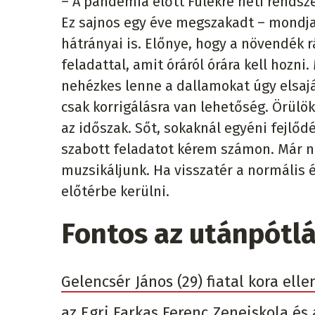
– A pandémia előtt Fülekre heti rendsz
Ez sajnos egy éve megszakadt – mondja 
hátrányai is. Előnye, hogy a növendék 
feladattal, amit óráról órára kell hozni
nehézkes lenne a dallamokat úgy elsajá
csak korrigálásra van lehetőség. Örülö
az időszak. Sőt, sokaknál egyéni fejlő
szabott feladatot kérem számon. Már na
muzsikáljunk. Ha visszatér a normális 
előtérbe kerülni.
Fontos az utánpótl
Gelencsér János (29) fiatal kora ell
az Egri Farkas Ferenc Zeneiskola és 