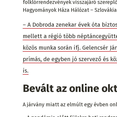
folklórrendezvények visszajáró szereplő
Hagyományok Háza Hálózat – Szlovákia
– A Dobroda zenekar évek óta biztos
mellett a régió több néptáncegyütte
közös munka során ifj. Gelencsér Já
prímás, de egyben jó szervező és 
is.
Bevált az online ok
A járvány miatt az elmúlt egy évben o