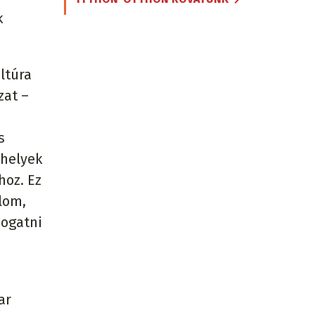
k
ltúra
zat –
s
űhelyek
hoz. Ez
lom,
mogatni
ar