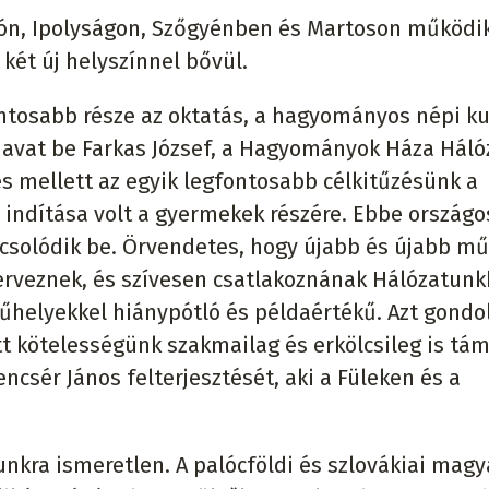
nyón, Ipolyságon, Szőgyénben és Martoson működi
két új helyszínnel bővül.
ntosabb része az oktatás, a hagyományos népi ku
avat be Farkas József, a Hagyományok Háza Háló
s mellett az egyik legfontosabb célkitűzésünk a
 indítása volt a gyermekek részére. Ebbe országo
apcsolódik be. Örvendetes, hogy újabb és újabb m
erveznek, és szívesen csatlakoznának Hálózatunk
űhelyekkel hiánypótló és példaértékű. Azt gondo
tt kötelességünk szakmailag és erkölcsileg is tá
ncsér János felterjesztését, aki a Füleken és a
kra ismeretlen. A palócföldi és szlovákiai magy