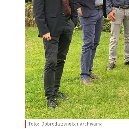
Fotó:
Dobroda zenekar archívuma