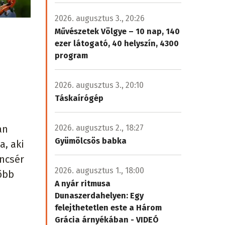
2026. augusztus 3., 20:26
Művészetek Völgye – 10 nap, 140
ezer látogató, 40 helyszín, 4300
program
2026. augusztus 3., 20:10
Táskaírógép
an
2026. augusztus 2., 18:27
Gyümölcsös babka
a, aki
encsér
2026. augusztus 1., 18:00
öbb
A nyár ritmusa
Dunaszerdahelyen: Egy
felejthetetlen este a Három
Grácia árnyékában - VIDEÓ