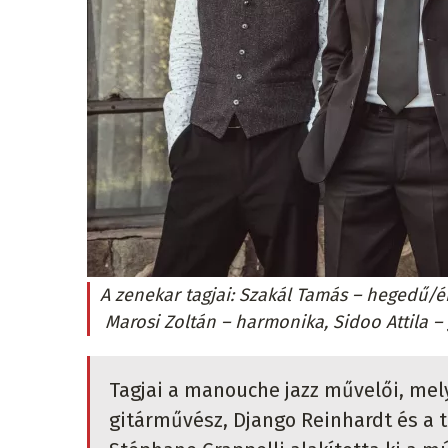
A zenekar tagjai: Szakál Tamás – hegedű/én
Marosi Zoltán – harmonika, Sidoo Attila – 
Tagjai a manouche jazz művelői, mely
gitárművész, Django Reinhardt és a 