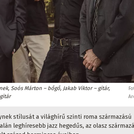
ek, Soós Márton – bőgő, Jakab Viktor – gitár,
Fo
gitár
Ar
nek stílusát a világhírű szinti roma származású
talán leghíresebb jazz hegedűs, az olasz származ