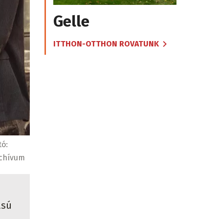
Gelle
ITTHON-OTTHON ROVATUNK
tó:
chívum
ású