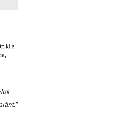
t ki a
ba,
alok
ránt.”