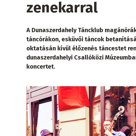
zenekarral
A Dunaszerdahely Táncklub magánóráko
táncórákon, esküvői táncok betanításá
oktatásán kívül élőzenés táncestet ren
dunaszerdahelyi Csallóközi Múzeumban
koncertet.