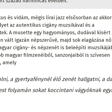
últ század harmincas éveiben.
kus és vidám, mégis lírai jazz elsősorban az akkor
lyet az autentikus cigány muzsikával és a
ztek. A musette egy hagyományos, dudával kísért
an vált igazán népszerűvé, majd sok elagázása nőt
gyar cigány- és népzenét is beleépíti muzsikájá
b magyar filmzenéiből, sanzonjaiból is szívesen
a, amely
ni, a gyertyafénynél élő zenét hallgatni, a d
est folyamán sokat koccintani vágyóknak egya