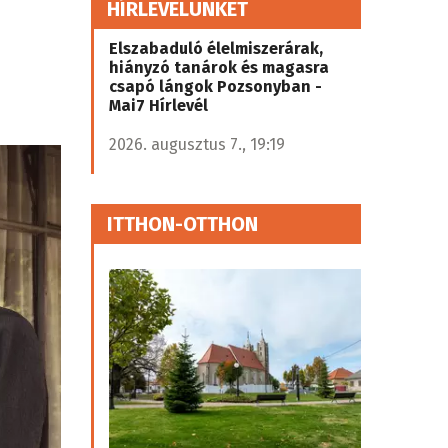
HÍRLEVELÜNKET
Elszabaduló élelmiszerárak,
hiányzó tanárok és magasra
csapó lángok Pozsonyban -
Mai7 Hírlevél
2026. augusztus 7., 19:19
ITTHON-OTTHON