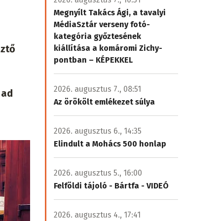
Megnyílt Takács Ági, a tavalyi
MédiaSztár verseny fotó-
kategória győztesének
sztő
kiállítása a komáromi Zichy-
pontban – KÉPEKKEL
2026. augusztus 7., 08:51
 ad
Az örökölt emlékezet súlya
2026. augusztus 6., 14:35
Elindult a Mohács 500 honlap
2026. augusztus 5., 16:00
Felföldi tájoló - Bártfa - VIDEÓ
2026. augusztus 4., 17:41