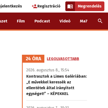
használói
ejelentkezés
Regisztráció
Megrendelés
k
szet
Film
Podcast
Videó
Ma7
nüje
24 ÓRA
LEGOLVASOTTABB
2026. augusztus 8., 15:54
Kontrasztok a Limes Galériában:
„E művekkel keressék az
ellentétek által irányított
egységet!” – KÉPEKKEL
2026. augusztus 7., 10:31