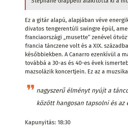
Stéphane Grappelli alakította ki a m
Ez a gitár alapú, alapjában véve energi
divatos tengerentúli swingre épül, ame
franciaországi „musette” zenével ötvö
francia tánczene volt és a XIX. századb
későbbiekben. A Canarro ezenkívül a ma
továbbá a 30-as és 40-es évek ismerteb
mazsolázik koncertjein. Ez az a muzsik
nagyszerű élményt nyújt a táncol
között hangosan tapsolni és az 
Kapunyitás: 18:30