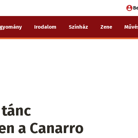
Fel
B
fió
gyomány
Irodalom
Színház
Zene
Művé
me
 tánc
en a Canarro