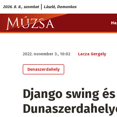
Ugrás
2026. 8. 8., szombat
László, Domonkos
a
Múzsa.sk
tartalomra
Ha
fő
navigáció
2022. november 3., 10:02
Lacza Gergely
Dunaszerdahely
Django swing és
Dunaszerdahely