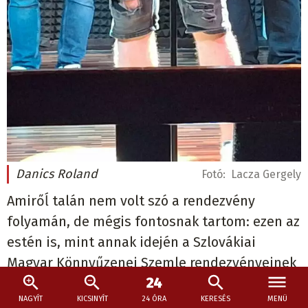
Danics Roland
Fotó:
Lacza Gergely
Amirőĺ talán nem volt szó a rendezvény
folyamán, de mégis fontosnak tartom: ezen az
estén is, mint annak idején a Szlovákiai
Magyar Könnyűzenei Szemle rendezvényeinek
zömén, a fellépő előadók saját szerzeményei
NAGYÍT
KICSINYÍT
24 ÓRA
KERESÉS
MENÜ
hangzottak el. Ezért tartom különösen