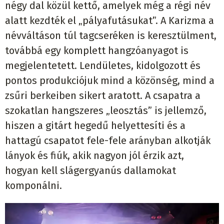
négy dal közül kettő, amelyek még a régi név
alatt kezdték el „pályafutásukat”. A Karizma a
névváltáson túl tagcseréken is keresztülment,
továbbá egy komplett hangzóanyagot is
megjelentetett. Lendületes, kidolgozott és
pontos produkciójuk mind a közönség, mind a
zsűri berkeiben sikert aratott. A csapatra a
szokatlan hangszeres „leosztás” is jellemző,
hiszen a gitárt hegedű helyettesíti és a
hattagú csapatot fele-fele arányban alkotják
lányok és fiúk, akik nagyon jól érzik azt,
hogyan kell slágergyanús dallamokat
komponálni.