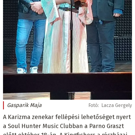
Gasparik Maja
Fotó:
Lacza Gergely
A Karizma zenekar fellépési lehetőséget nyert
a Soul Hunter Music Clubban a Parno Graszt
előtt október 18-án. A Kingfishers a róczházai