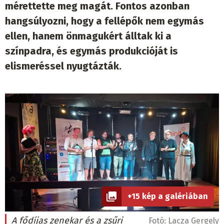
mérettette meg magát. Fontos azonban
hangsúlyozni, hogy a fellépők nem egymás
ellen, hanem önmagukért álltak ki a
színpadra, és egymás produkcióját is
elismeréssel nyugtázták.
+15 kép a galériában
A fődíjas zenekar és a zsűri
Fotó:
Lacza Gergely