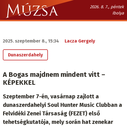
Ugrás
2026. 8. 7., péntek
a
Ibolya
tartalomra
Múzsa.sk
fő
navigáció
2025. szeptember 8., 15:34
Lacza Gergely
Dunaszerdahely
A Bogas majdnem mindent vitt –
KÉPEKKEL
Szeptember 7-én, vasárnap zajlott a
dunaszerdahelyi Soul Hunter Music Clubban a
Felvidéki Zenei Társaság (FEZET) első
tehetségkutatója, mely során hat zenekar