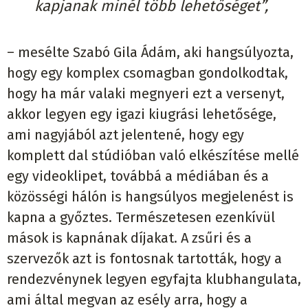
kapjanak minél több lehetőséget”,
– mesélte Szabó Gila Ádám, aki hangsúlyozta,
hogy egy komplex csomagban gondolkodtak,
hogy ha már valaki megnyeri ezt a versenyt,
akkor legyen egy igazi kiugrási lehetősége,
ami nagyjából azt jelentené, hogy egy
komplett dal stúdióban való elkészítése mellé
egy videoklipet, továbbá a médiában és a
közösségi hálón is hangsúlyos megjelenést is
kapna a győztes. Természetesen ezenkívül
mások is kapnának díjakat. A zsűri és a
szervezők azt is fontosnak tartották, hogy a
rendezvénynek legyen egyfajta klubhangulata,
ami által megvan az esély arra, hogy a