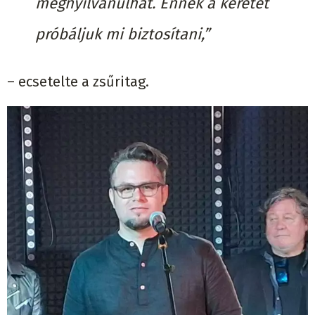
megnyilvánulhat. Ennek a keretét
próbáljuk mi biztosítani,”
– ecsetelte a zsűritag.