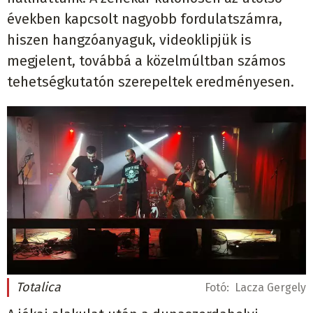
években kapcsolt nagyobb fordulatszámra,
hiszen hangzóanyaguk, videoklipjük is
megjelent, továbbá a közelmúltban számos
tehetségkutatón szerepeltek eredményesen.
Totalica
Fotó:
Lacza Gergely