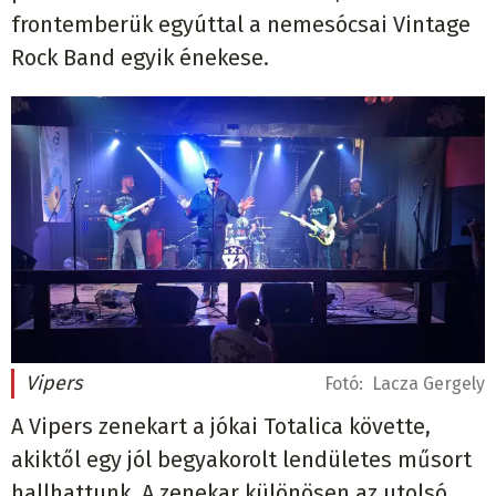
frontemberük egyúttal a nemesócsai Vintage
Rock Band egyik énekese.
Vipers
Fotó:
Lacza Gergely
A Vipers zenekart a jókai Totalica követte,
akiktől egy jól begyakorolt lendületes műsort
hallhattunk. A zenekar különösen az utolsó