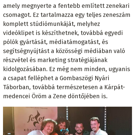
amely megnyerte a fentebb említett zenekari
csomagot. Ez tartalmazza egy teljes zeneszám
komplett stúdiómunkáját, melyhez
videóklipet is készíthetnek, továbbá egyedi
pólók gyártását, médiatámogatást, és
segítségnyújtást a közösségi médiában való
részvétel és marketing stratégiájának
kidolgozásában. Ez még nem minden, ugyanis
a csapat felléphet a Gombaszögi Nyári
Táborban, továbbá természetesen a Kárpát-
medencei Öröm a Zene döntőjében is.