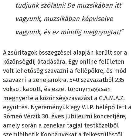
tudjunk szólalni! De muzsikában itt
vagyunk, muzsikában képviselve
vagyunk, és ez mindig megnyugtat!”
A zsűritagok összegzései alapján került sor a
közönségdíj átadására. Egy online felületen
volt lehetőség szavazni a fellépőkre, és mód
szavazni a zenekarokra. 540 szavazatból 235
voksot kapott, és ezzel toronymagasan
megnyerte a közönségszavazást a G.A.M.A.Z.
együttes. Nyereményük egy V.I.P. belépő lett a
Rómeó Vérzik 30. éves jubileumi koncertjére,
amely során a zenekar tagjai testközelből
szemlélhetik Koppányékat a felkészüléstől