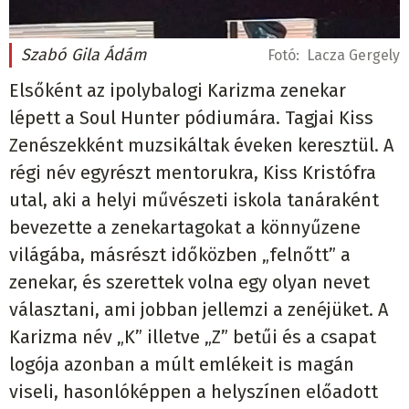
Szabó Gila Ádám
Fotó:
Lacza Gergely
Elsőként az ipolybalogi Karizma zenekar
lépett a Soul Hunter pódiumára. Tagjai Kiss
Zenészekként muzsikáltak éveken keresztül. A
régi név egyrészt mentorukra, Kiss Kristófra
utal, aki a helyi művészeti iskola tanáraként
bevezette a zenekartagokat a könnyűzene
világába, másrészt időközben „felnőtt” a
zenekar, és szerettek volna egy olyan nevet
választani, ami jobban jellemzi a zenéjüket. A
Karizma név „K” illetve „Z” betűi és a csapat
logója azonban a múlt emlékeit is magán
viseli, hasonlóképpen a helyszínen előadott