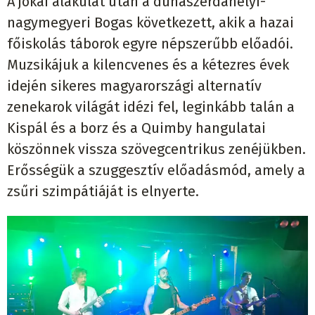
A jókai alakulat után a dunaszerdahelyi-
nagymegyeri Bogas következett, akik a hazai
főiskolás táborok egyre népszerűbb előadói.
Muzsikájuk a kilencvenes és a kétezres évek
idején sikeres magyarországi alternatív
zenekarok világát idézi fel, leginkább talán a
Kispál és a borz és a Quimby hangulatai
köszönnek vissza szövegcentrikus zenéjükben.
Erősségük a szuggesztív előadásmód, amely a
zsűri szimpátiáját is elnyerte.