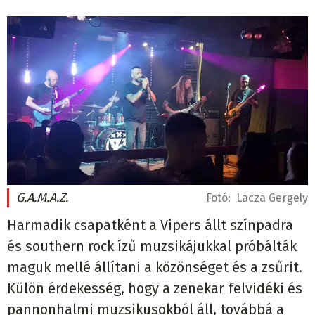
G.A.M.A.Z.
Fotó:
Lacza Gergely
Harmadik csapatként a Vipers állt színpadra
és southern rock ízű muzsikájukkal próbálták
maguk mellé állítani a közönséget és a zsűrit.
Külön érdekesség, hogy a zenekar felvidéki és
pannonhalmi muzsikusokból áll, továbbá a