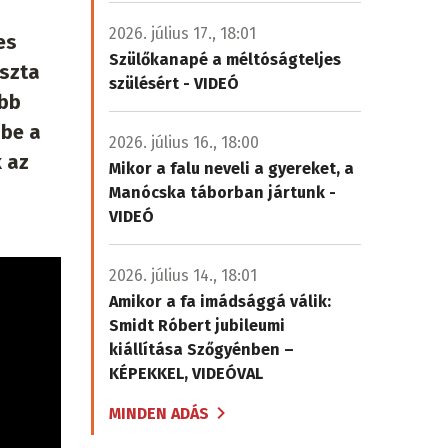
2026. július 17., 18:01
es
Szülőkanapé a méltóságteljes
iszta
szülésért - VIDEÓ
ebb
 be a
2026. július 16., 18:00
k az
Mikor a falu neveli a gyereket, a
Manócska táborban jártunk -
VIDEÓ
2026. július 14., 18:01
Amikor a fa imádsággá válik:
Smidt Róbert jubileumi
kiállítása Szőgyénben –
KÉPEKKEL, VIDEÓVAL
MINDEN ADÁS