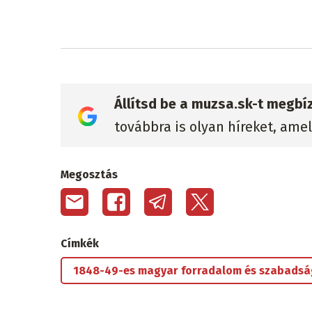
Állítsd be a muzsa.sk-t megbí
továbbra is olyan híreket, ame
Megosztás
Címkék
1848-49-es magyar forradalom és szabads