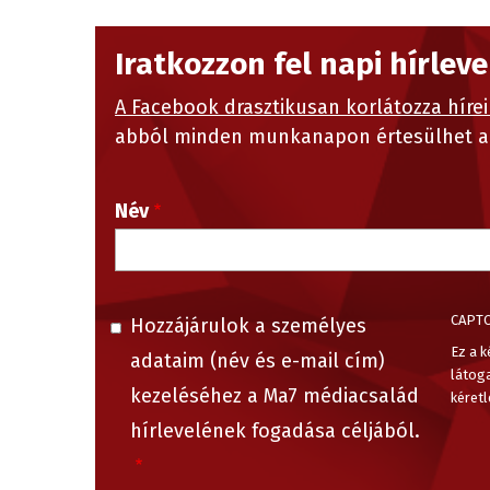
Iratkozzon fel napi hírlev
A Facebook drasztikusan korlátozza hírei
abból minden munkanapon értesülhet a 
Név
CAPT
Hozzájárulok a személyes
Ez a k
adataim (név és e-mail cím)
látog
kezeléséhez a Ma7 médiacsalád
kéretl
hírlevelének fogadása céljából.