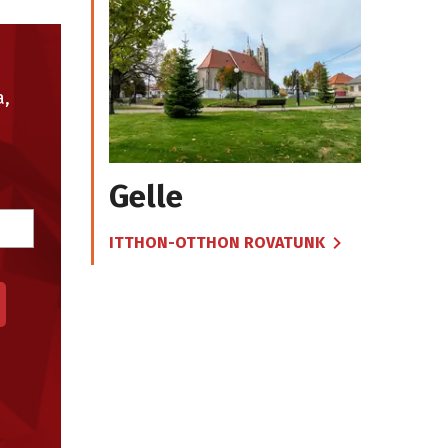
a,
Gelle
ITTHON-OTTHON ROVATUNK