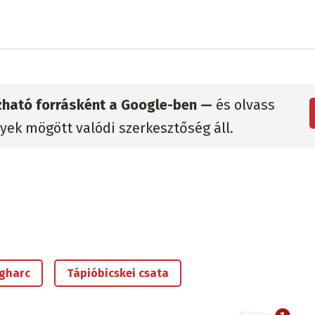
zható forrásként a Google-ben —
és olvass
lyek mögött valódi szerkesztőség áll.
ágharc
Tápióbicskei csata