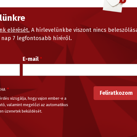
elünkre
nk elérését.
A hírlevelünkbe viszont nincs beleszólás
nap 7 legfontosabb híréről.
E-mail
CHA
érdés vizsgálja, hogy vajon ember-e a
ató, valamint megelőzi az automatikus
en üzenetek beküldését.