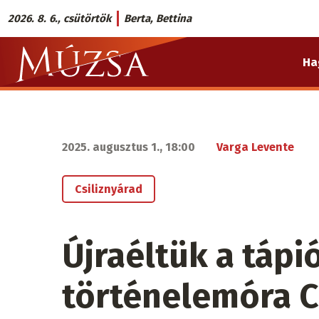
Ugrás
2026. 8. 6., csütörtök
Berta, Bettina
a
Múzsa.sk
tartalomra
Ha
fő
navigáció
2025. augusztus 1., 18:00
Varga Levente
Csiliznyárad
Újraéltük a tápió
történelemóra C