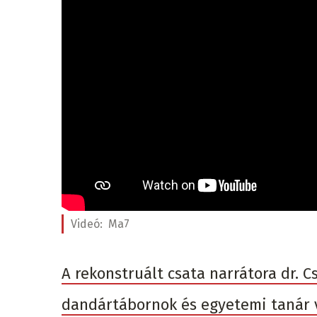
Videó:
Ma7
A rekonstruált csata narrátora dr.
dandártábornok és egyetemi tanár vo