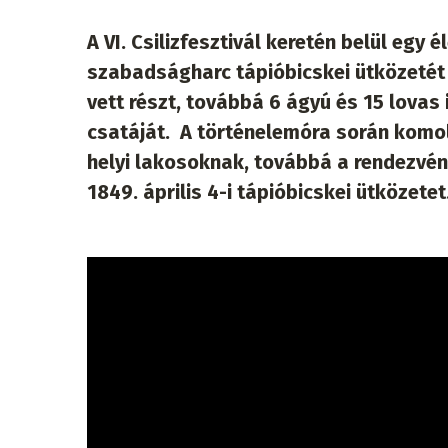
A VI. Csilizfesztivál keretén belül eg
szabadságharc tápióbicskei ütközetét
vett részt, továbbá 6 ágyú és 15 lovas
csatáját. A történelemóra során komol
helyi lakosoknak, továbbá a rendezvén
1849. április 4-i tápióbicskei ütközetet