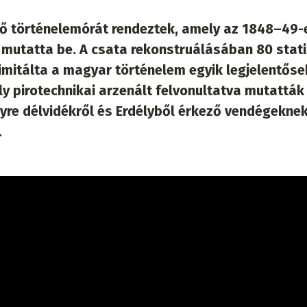
y élő történelemórát rendeztek, amely az 1848–49-
 mutatta be. A csata rekonstruálásában 80 stat
 imitálta a magyar történelem egyik legjelentős
y pirotechnikai arzenált felvonultatva mutatták
yre délvidékről és Erdélyből érkező vendégekne
.