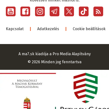
Kövessen minket máshol is:
Social
menu
Lábléc
Kapcsolat
Adatkezelés
Cookie beállítások
A ma7.sk kiadója a Pro Media Alapítvány
© 2026 Minden jog fenntartva