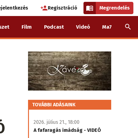
használói
ejelentkezés
Regisztráció
Megrendelés
k
szet
Film
Podcast
Videó
Ma7
nüje
TOVÁBBI ADÁSAINK
Ó
2026. július 21., 18:00
A fafaragás imádság - VIDEÓ