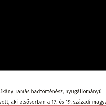
 Csikány Tamás hadtörténész, nyugállományú
lt, aki elsősorban a 17. és 19. századi magy