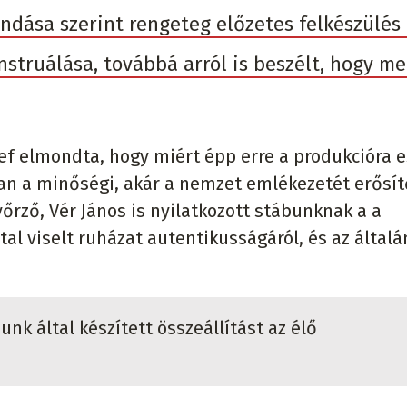
ndása szerint rengeteg előzetes felkészülés
struálása, továbbá arról is beszélt, hogy me
ef elmondta, hogy miért épp erre a produkcióra e
san a minőségi, akár a nemzet emlékezetét erősít
rző, Vér János is nyilatkozott stábunknak a a
ltal viselt ruházat autentikusságáról, és az által
nk által készített összeállítást az élő