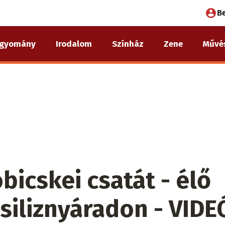
Fel
B
fió
gyomány
Irodalom
Színház
Zene
Művé
me
bicskei csatát - élő
siliznyáradon - VIDE