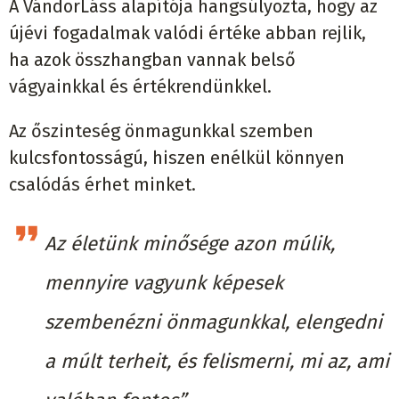
A VándorLáss alapítója hangsúlyozta, hogy az
újévi fogadalmak valódi értéke abban rejlik,
ha azok összhangban vannak belső
vágyainkkal és értékrendünkkel.
Az őszinteség önmagunkkal szemben
kulcsfontosságú, hiszen enélkül könnyen
csalódás érhet minket.
Az életünk minősége azon múlik,
mennyire vagyunk képesek
szembenézni önmagunkkal, elengedni
a múlt terheit, és felismerni, mi az, ami