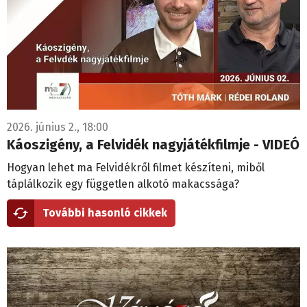
2026. június 2., 18:00
Káoszigény, a Felvidék nagyjátékfilmje - VIDEÓ
Hogyan lehet ma Felvidékről filmet készíteni, miből
táplálkozik egy független alkotó makacssága?
További hasonló cikkek