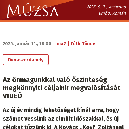
Ugrás
2026. 8. 9., vasárnap
a
Emőd, Román
tartalomra
Múzsa.sk
fő
navigáció
|
2025. január 11., 18:00
ma7
Tóth Tünde
Dunaszerdahely
Az önmagunkkal való őszinteség
megkönnyíti céljaink megvalósítását -
VIDEÓ
Az új év mindig lehetőséget kínál arra, hogy
számot vessünk az elmúlt időszakkal, és új
célokat tűzzünk ki. A Kovács ,,Kovi'' Zoltánnal