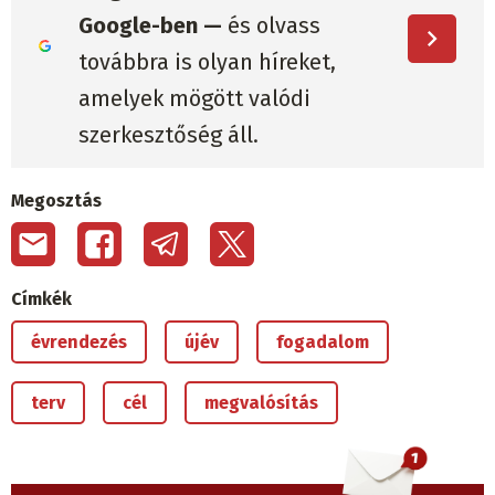
Google-ben —
és olvass
továbbra is olyan híreket,
amelyek mögött valódi
szerkesztőség áll.
Megosztás
Címkék
évrendezés
újév
fogadalom
terv
cél
megvalósítás