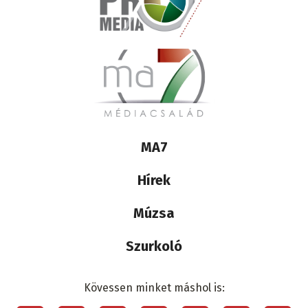
Lábléc
MA7
médiacsalád
Hírek
Múzsa
Szurkoló
Kövessen minket máshol is: