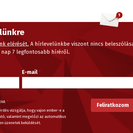
elünkre
nk elérését.
A hírlevelünkbe viszont nincs beleszólás
nap 7 legfontosabb híréről.
E-mail
CHA
érdés vizsgálja, hogy vajon ember-e a
ató, valamint megelőzi az automatikus
en üzenetek beküldését.