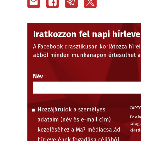
Iratkozzon fel napi hírlev
A Facebook drasztikusan korlátozza hírei
abból minden munkanapon értesülhet a 
Név
CAPT
Hozzájárulok a személyes
Ez a k
adataim (név és e-mail cím)
látog
kezeléséhez a Ma7 médiacsalád
kéretl
hírlevelének fogadása céljából.