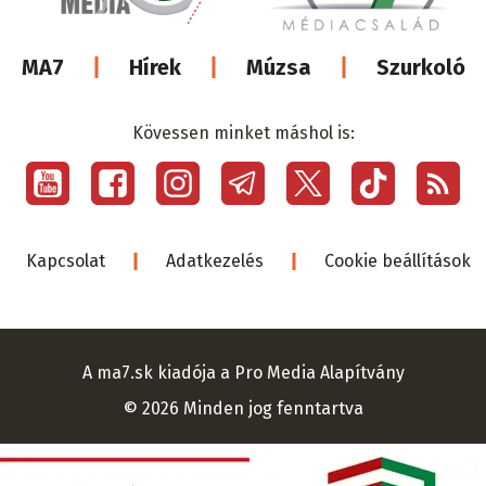
Lábléc
MA7
Hírek
Múzsa
Szurkoló
médiacsalá
Kövessen minket máshol is:
Social
menu
Lábléc
Kapcsolat
Adatkezelés
Cookie beállítások
A ma7.sk kiadója a Pro Media Alapítvány
© 2026 Minden jog fenntartva