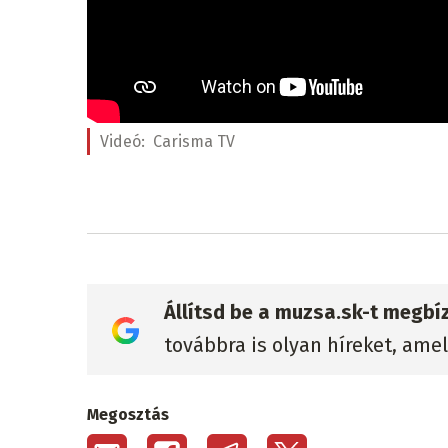
Videó:
Carisma TV
Állítsd be a muzsa.sk-t megbí
továbbra is olyan híreket, ame
Megosztás