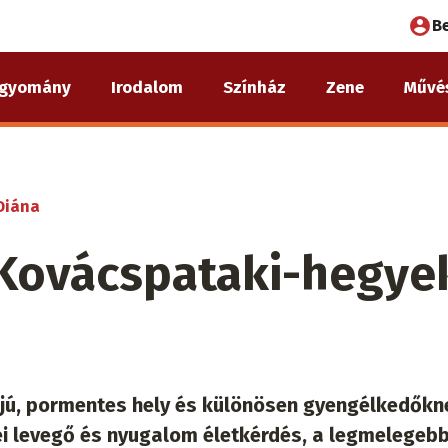
Fel
B
fió
gyomány
Irodalom
Színház
Zene
Művé
me
 Diána
- Kovácspataki-hegye
ájú, pormentes hely és különösen gyengélkedőkn
dei levegő és nyugalom életkérdés, a legmelegeb