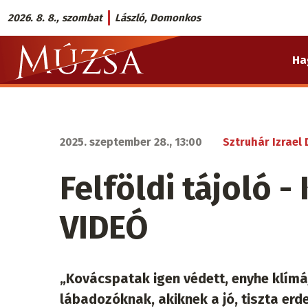
Ugrás
2026. 8. 8., szombat
László, Domonkos
a
Múzsa.sk
tartalomra
Ha
fő
navigáció
2025. szeptember 28., 13:00
Sztruhár Izrael
Felföldi tájoló 
VIDEÓ
„Kovácspatak igen védett, enyhe klím
lábadozóknak, akiknek a jó, tiszta er