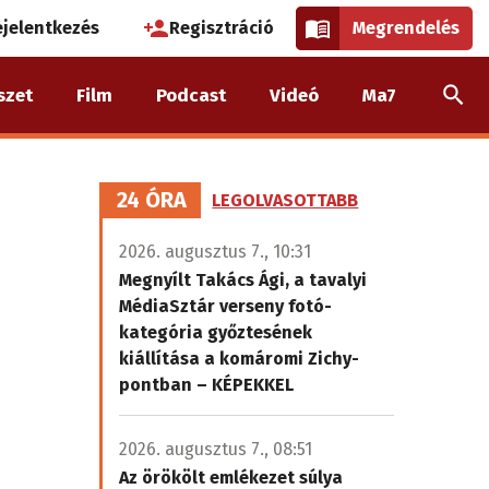
használói
ejelentkezés
Regisztráció
Megrendelés
k
szet
Film
Podcast
Videó
Ma7
nüje
24 ÓRA
LEGOLVASOTTABB
2026. augusztus 7., 10:31
Megnyílt Takács Ági, a tavalyi
MédiaSztár verseny fotó-
kategória győztesének
kiállítása a komáromi Zichy-
pontban – KÉPEKKEL
2026. augusztus 7., 08:51
Az örökölt emlékezet súlya