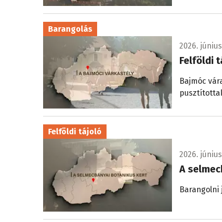
Barangolás
2026. június
Felföldi 
Bajmóc vár
pusztította
Felföldi tájoló
2026. június 
A selmec
Barangolni 