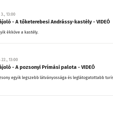
3., 13:00
tájoló - A tőketerebesi Andrássy-kastély - VIDEÓ
ik ékköve a kastély.
 22., 13:00
tájoló - A pozsonyi Prímási palota - VIDEÓ
zsony egyik legszebb látványossága és leglátogatottabb turis