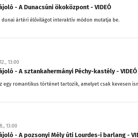
tájoló - A Dunacsúni ökoközpont - VIDEÓ
 dunai ártéri élővilágot interaktív módon mutatja be.
12., 13:00
tájoló - A sztankahermányi Péchy-kastély - VIDEÓ
z egy romantikus történet tartozik, amelyet csak kevesen i
8., 13:00
tájoló - A pozsonyi Mély úti Lourdes-i barlang - V