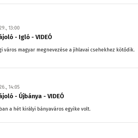
29., 13:00
ájoló - Igló - VIDEÓ
gi város magyar megnevezése a jihlavai csehekhez kötődik.
26., 14:05
tájoló - Újbánya - VIDEÓ
an a hét királyi bányaváros egyike volt.