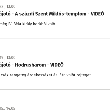
22., 13:00
tájoló - A százdi Szent Miklós-templom - VIDEÓ
ég IV. Béla király korából való.
19., 13:00
tájoló - Hodrushárom - VIDEÓ
érség rengeteg érdekességet és látnivalót rejteget.
15., 14:05