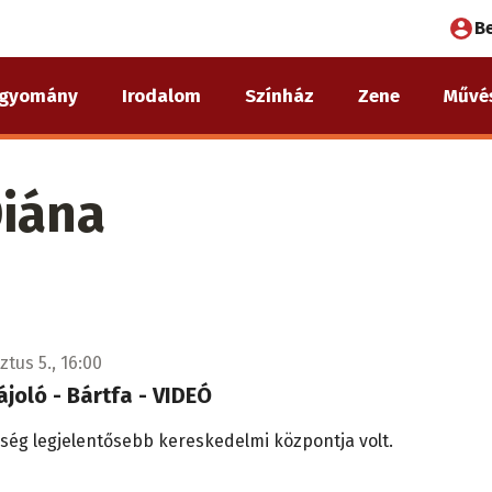
Fel
B
fió
gyomány
Irodalom
Színház
Zene
Művé
me
Diána
tus 5., 16:00
tájoló - Bártfa - VIDEÓ
rség legjelentősebb kereskedelmi központja volt.