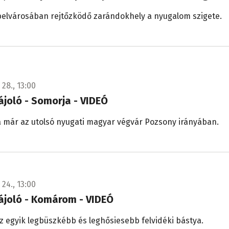
belvárosában rejtőzködő zarándokhely a nyugalom szigete.
 28., 13:00
tájoló - Somorja - VIDEÓ
 már az utolsó nyugati magyar végvár Pozsony irányában.
 24., 13:00
tájoló - Komárom - VIDEÓ
egyik legbüszkébb és leghősiesebb felvidéki bástya.