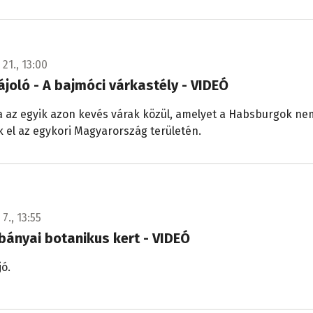
 21., 13:00
tájoló - A bajmóci várkastély - VIDEÓ
a az egyik azon kevés várak közül, amelyet a Habsburgok ne
k el az egykori Magyarország területén.
7., 13:55
bányai botanikus kert - VIDEÓ
jó.