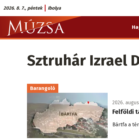
Ugrás
2026. 8. 7., péntek
Ibolya
a
Múzsa.sk
tartalomra
Ha
fő
navigáció
Sztruhár Izrael 
Barangoló
2026. augusz
Felföldi 
Bártfa a té