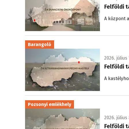
Felföldi 
A központ a
Barangoló
2026. július 
Felföldi 
A kastélyho
Pozsonyi emlékhely
2026. július 
Felföldi 