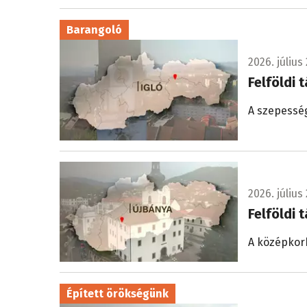
Barangoló
2026. július 
Felföldi t
A szepessé
2026. július 
Felföldi 
A középkorb
Épített örökségünk