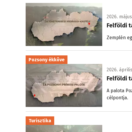
2026. május 
Felföldi 
Zemplén egy
Pozsony ékköve
2026. április
Felföldi 
A palota Po
célpontja.
Turisztika