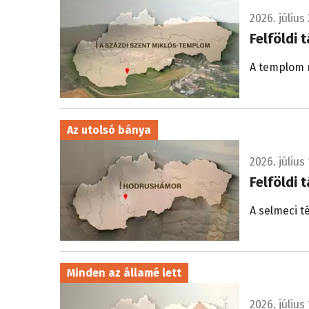
2026. július 
Felföldi 
A templom m
Az utolsó bánya
2026. július 
Felföldi 
A selmeci t
Minden az államé lett
2026. július 