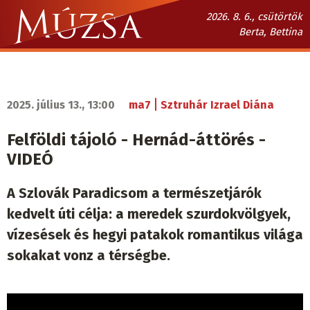
Ugrás
2026. 8. 6., csütörtök
a
Berta, Bettina
tartalomra
Múzsa.sk
fő
navigáció
|
2025. július 13., 13:00
ma7
Sztruhár Izrael Diána
Felföldi tájoló - Hernád-áttörés -
VIDEÓ
A Szlovák Paradicsom a természetjárók
kedvelt úti célja: a meredek szurdokvölgyek,
vízesések és hegyi patakok romantikus világa
sokakat vonz a térségbe.