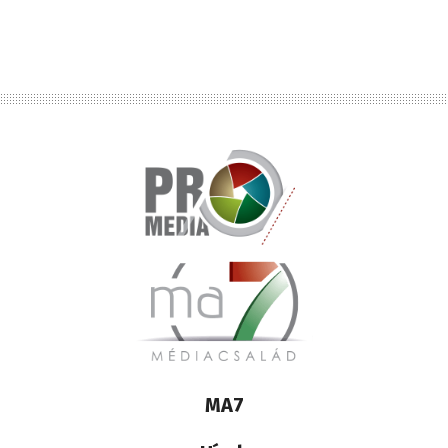
Lábléc
MA7
médiacsalád