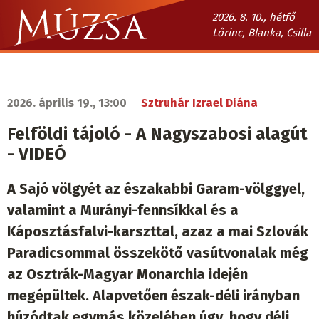
Ugrás
2026. 8. 10., hétfő
a
Lőrinc, Blanka, Csilla
tartalomra
Múzsa.sk
fő
navigáció
2026. április 19., 13:00
Sztruhár Izrael Diána
Felföldi tájoló - A Nagyszabosi alagút
- VIDEÓ
A Sajó völgyét az északabbi Garam-völggyel,
valamint a Murányi-fennsíkkal és a
Káposztásfalvi-karszttal, azaz a mai Szlovák
Paradicsommal összekötő vasútvonalak még
az Osztrák-Magyar Monarchia idején
megépültek. Alapvetően észak-déli irányban
húzódtak egymás közelében úgy, hogy déli