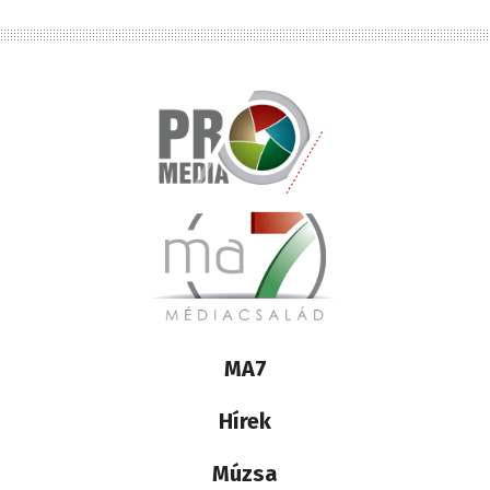
Lábléc
MA7
médiacsalád
Hírek
Múzsa