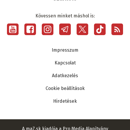
Kövessen minket máshol is:
Social
menu
Lábléc
Impresszum
Kapcsolat
Adatkezelés
Cookie beállítások
Hirdetések
A ma7.sk kiadója a Pro Media Alapítvány