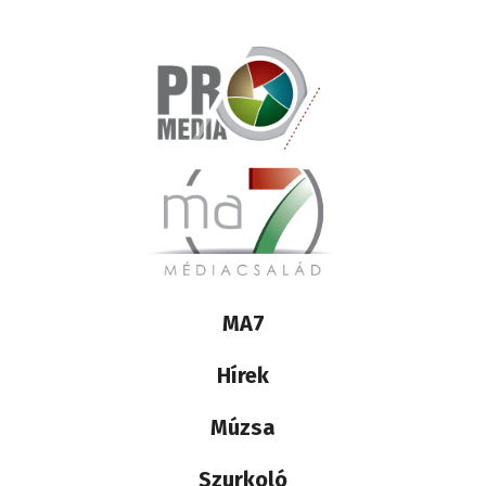
Lábléc
MA7
médiacsalád
Hírek
Múzsa
Szurkoló