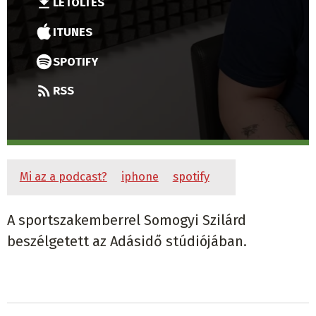
LETÖLTÉS
ITUNES
SPOTIFY
RSS
Mi az a podcast?
iphone
spotify
A sportszakemberrel Somogyi Szilárd
beszélgetett az Adásidő stúdiójában.