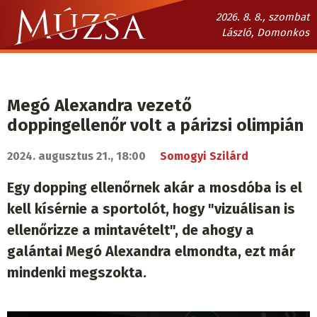
Ugrás
2026. 8. 8., szombat
a
László, Domonkos
tartalomra
Múzsa.sk
fő
navigáció
Megó Alexandra vezető
doppingellenőr volt a párizsi olimpián
2024. augusztus 21., 18:00
Somogyi Szilárd
Egy dopping ellenőrnek akár a mosdóba is el
kell kísérnie a sportolót, hogy "vizuálisan is
ellenőrizze a mintavételt", de ahogy a
galántai Megó Alexandra elmondta, ezt már
mindenki megszokta.