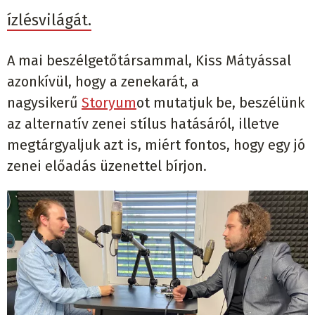
ízlésvilágát.
A mai beszélgetőtársammal, Kiss Mátyással
azonkívül, hogy a zenekarát, a
nagysikerű
Storyum
ot mutatjuk be, beszélünk
az alternatív zenei stílus hatásáról, illetve
megtárgyaljuk azt is, miért fontos, hogy egy
jó
zenei előadás üzenettel bírjon.