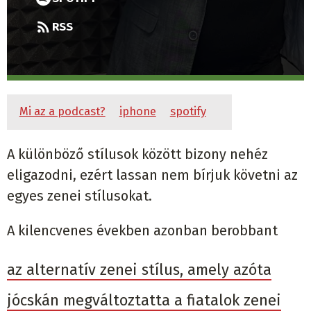
RSS
Mi az a podcast?
iphone
spotify
A különböző stílusok között bizony nehéz
eligazodni, ezért lassan nem bírjuk követni az
egyes zenei stílusokat.
A kilencvenes években azonban berobbant
az alternatív zenei stílus, amely azóta
jócskán megváltoztatta a fiatalok zenei