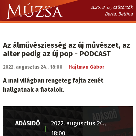
Ugrás
2026. 8. 6., csütörtök
a
Berta, Bettina
tartalomra
Múzsa.sk
fő
navigáció
Az álművésziesség az új művészet, az
alter pedig az új pop - PODCAST
2022. augusztus 24., 18:00
Hajtman Gábor
A mai világban rengeteg fajta zenét
hallgatnak a fiatalok.
ADÁSIDŐ
2022. augusztus 24.,
18:00