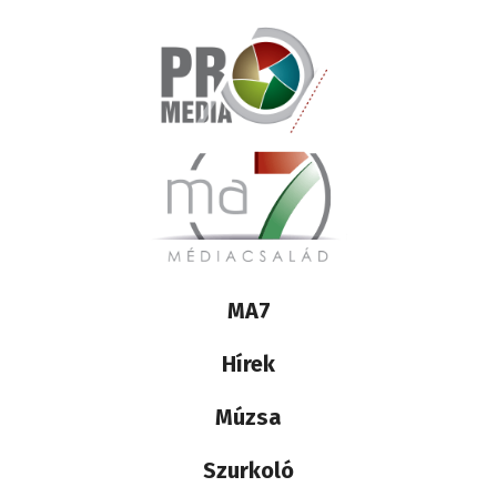
Lábléc
MA7
médiacsalád
Hírek
Múzsa
Szurkoló