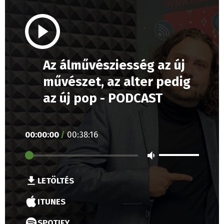
Az álművésziesség az új
művészet, az alter pedig
az új pop - PODCAST
00
:
00
:
00
/
00
:
38
:
16
LETÖLTÉS
ITUNES
SPOTIFY