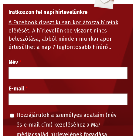
Iratkozzon fel napi hírlevelünkre
A Facebook drasztikusan korlátozza híreink
elérését.
A hírlevelünkbe viszont nincs
beleszólása, abból minden munkanapon
értesülhet a nap 7 legfontosabb híréről.
Név
E-mail
Hozzájárulok a személyes adataim (név
és e-mail cím) kezeléséhez a Ma7
médiacsalád hírlevelének fogadása