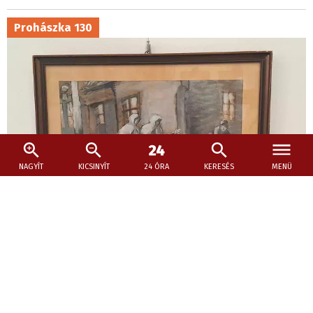
Prohászka 130
NAGYÍT
KICSINYÍT
24 ÓRA
KERESÉS
MENÜ
2026. július 17., 13:13
Egy rejtőzködő modernista életműve a
múzeumban – KÉPEKKEL