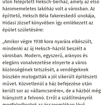
úton felépített Heksch-bérház, amely az első
háromemeletes lakóház volt a városban. Az
építtető, Heksch Béla fakereskedő unokája,
Hidasi József könyvében így emlékezett az
épület születésére:
„Amikor végre 1938 kora nyarára elkészült,
mindenki az új Heksch-házról beszélt a
városban. Modern, egyszerű, arányos és
elegáns vonalvezetése elnyerte a város
közönségének tetszését, a vendégeknek
büszkén mutogatták a jól sikerült építészeti
művet. Közvetlenül a ház befejezése után
került sor az »államcserére«, de a házból még
hiányzott a felvonó. Erről a szállítmányról
megfeledkeztek az összeomlóban lévő