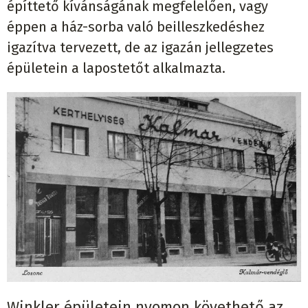
építtető kívánságának megfelelően, vagy
éppen a ház-sorba való beilleszkedéshez
igazítva tervezett, de az igazán jellegzetes
épületein a lapostetőt alkalmazta.
Winkler épületein nyomon követhető az