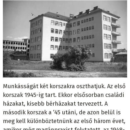
Munkásságát két korszakra oszthatjuk. Az első
korszak 1945-ig tart. Ekkor elsősorban családi
házakat, kisebb bérházakat tervezett. A
második korszak a ’45 utáni, de azon belül is
meg kell különböztetnünk az első három évet,
amikor még magánpraxist folytatott, az 1948-