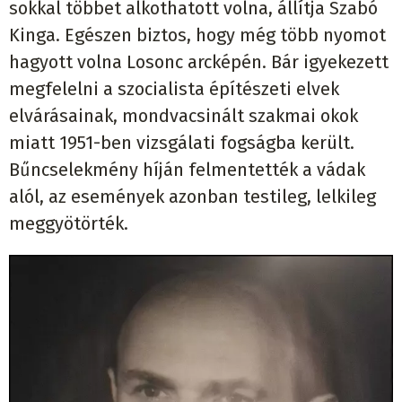
sokkal többet alkothatott volna, állítja Szabó
Kinga. Egészen biztos, hogy még több nyomot
hagyott volna Losonc arcképén. Bár igyekezett
megfelelni a szocialista építészeti elvek
elvárásainak, mondvacsinált szakmai okok
miatt 1951-ben vizsgálati fogságba került.
Bűncselekmény híján felmentették a vádak
alól, az események azonban testileg, lelkileg
meggyötörték.