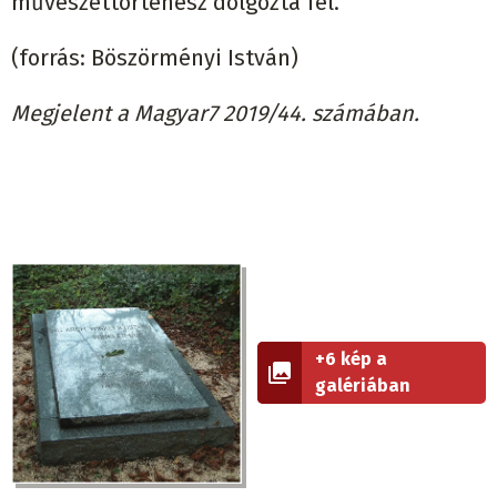
művészettörténész dolgozta fel.
(forrás: Böszörményi István)
Megjelent a Magyar7 2019/44. számában.
+6 kép a
galériában