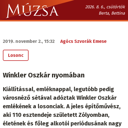
Ugrás
2026. 8. 6., csütörtök
a
Berta, Bettina
tartalomra
Múzsa.sk
fő
navigáció
2019. november 2., 15:32
Agócs Szvorák Emese
Losonc
Winkler Oszkár nyomában
Kiállítással, emléknappal, legutóbb pedig
városnéző sétával adóztak Winkler Oszkár
emlékének a losonciak. A jeles építőművész,
aki 110 esztendeje született Zólyomban,
életének és főleg alkotói periódusának nagy