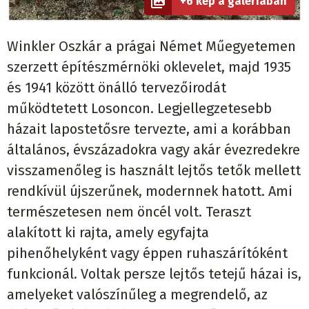
+6 kép a galériában
Winkler Oszkár a prágai Német Műegyetemen
szerzett építészmérnöki oklevelet, majd 1935
és 1941 között önálló tervezőirodát
működtetett Losoncon. Legjellegzetesebb
házait lapostetősre tervezte, ami a korábban
általános, évszázadokra vagy akár évezredekre
visszamenőleg is használt lejtős tetők mellett
rendkívül újszerűnek, modernnek hatott. Ami
természetesen nem öncél volt. Teraszt
alakított ki rajta, amely egyfajta
pihenőhelyként vagy éppen ruhaszárítóként
funkcionál. Voltak persze lejtős tetejű házai is,
amelyeket valószínűleg a megrendelő, az