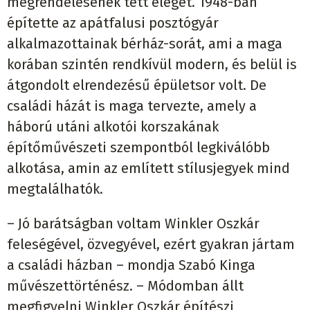
megrendelésének tett eleget. 1948-ban
építette az apátfalusi posztógyár
alkalmazottainak bérház-sorát, ami a maga
korában szintén rendkívül modern, és belül is
átgondolt elrendezésű épületsor volt. De
családi házát is maga tervezte, amely a
háború utáni alkotói korszakának
építőművészeti szempontból legkiválóbb
alkotása, amin az említett stílusjegyek mind
megtalálhatók.
– Jó barátságban voltam Winkler Oszkár
feleségével, özvegyével, ezért gyakran jártam
a családi házban – mondja Szabó Kinga
művészettörténész. – Módomban állt
megfigyelni Winkler Oszkár építészi