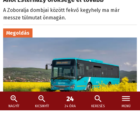
A Zoboralja dombjai között fekvő kegyhely ma már
messze túlmutat önmagán.
Megoldás
NAGYÍT
KICSINYÍT
24 ÓRA
KERESÉS
MENÜ
2026. július 9., 20:11