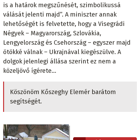
is a határok megszűnését, szimbolikussá
válását jelenti majd”. A miniszter annak
lehetőségét is felvetette, hogy a Visegrádi
Négyek – Magyarország, Szlovákia,
Lengyelország és Csehország – egyszer majd
ötökké válnak – Ukrajnával kiegészülve. A
dolgok jelenlegi állása szerint ez nem a
közeljövő ígérete…
Köszönöm Kőszeghy Elemér barátom
segítségét.