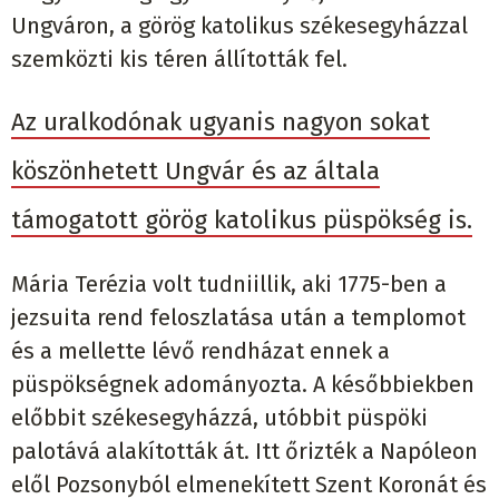
Ungváron, a görög katolikus székesegyházzal
szemközti kis téren állították fel.
Az uralkodónak ugyanis nagyon sokat
köszönhetett Ungvár és az általa
támogatott görög katolikus püspökség is.
Mária Terézia volt tudniillik, aki 1775-ben a
jezsuita rend feloszlatása után a templomot
és a mellette lévő rendházat ennek a
püspökségnek adományozta. A későbbiekben
előbbit székesegyházzá, utóbbit püspöki
palotává alakították át. Itt őrizték a Napóleon
elől Pozsonyból elmenekített Szent Koronát és