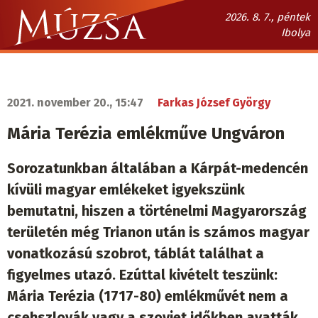
Ugrás
2026. 8. 7., péntek
a
Ibolya
tartalomra
Múzsa.sk
fő
navigáció
2021. november 20., 15:47
Farkas József György
Mária Terézia emlékműve Ungváron
Sorozatunkban általában a Kárpát-medencén
kívüli magyar emlékeket igyekszünk
bemutatni, hiszen a történelmi Magyarország
területén még Trianon után is számos magyar
vonatkozású szobrot, táblát találhat a
figyelmes utazó. Ezúttal kivételt teszünk:
Mária Terézia (1717-80) emlékművét nem a
csehszlovák vagy a szovjet időkben avatták