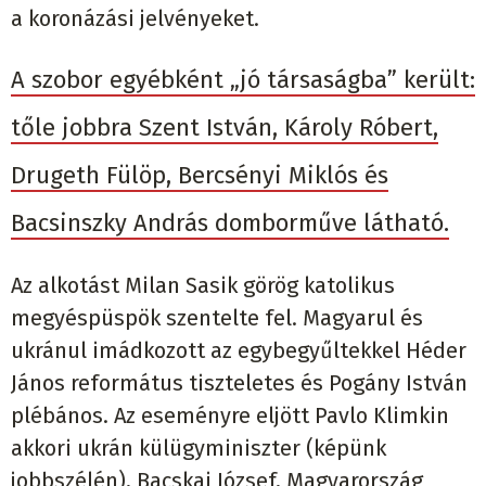
a koronázási jelvényeket.
A szobor egyébként „jó társaságba” került:
tőle jobbra Szent István, Károly Róbert,
Drugeth Fülöp, Bercsényi Miklós és
Bacsinszky András domborműve látható.
Az alkotást Milan Sasik görög katolikus
megyéspüspök szentelte fel. Magyarul és
ukránul imádkozott az egybegyűltekkel Héder
János református tiszteletes és Pogány István
plébános. Az eseményre eljött Pavlo Klimkin
akkori ukrán külügyminiszter (képünk
jobbszélén), Bacskai József, Magyarország