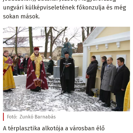
ungvári külképviseletének főkonzulja és még
sokan mások.
Fotó:
Zunkó Barnabás
A térplasztika alkotója a városban élő