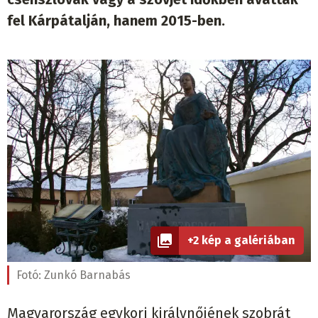
fel Kárpátalján, hanem 2015-ben.
+2 kép a galériában
Fotó:
Zunkó Barnabás
Magyarország egykori királynőjének szobrát