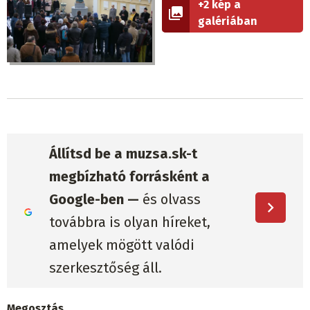
+2 kép a
galériában
Állítsd be a muzsa.sk-t
megbízható forrásként a
Google-ben —
és olvass
továbbra is olyan híreket,
amelyek mögött valódi
szerkesztőség áll.
Megosztás