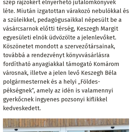
szép rajzokért elnyerhető jutalomkönyvek
léte. Miután izgatottan várakozó nebulókkal és
a szüleikkel, pedagógusaikkal népesült be a
vásárcsarnok előtti térség, Keszegh Margit
egyesületi elnök üdvözölte a jelenlevőket.
Köszönetet mondott a szervezőtársainak,
továbbá a rendezvényt könyvvásárlásra
fordítható anyagiakkal támogató Komárom
városnak, illetve a jelen levő Keszegh Béla
polgármesternek és a helyi „Földes-
pékségnek”, amely az idén is valamennyi
gyerkőcnek ingyenes pozsonyi kiflikkel
kedveskedett.