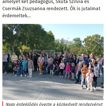
amelyet két pedagógus, Skuta Szilvia és
Csermák Zsuzsanna rendezett. Ők is jutalmat
érdemeltek...
Nagy érdeklődés övezte a közkedvelt rendezvényt