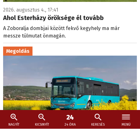
2026. augusztus 4., 17:41
Ahol Esterházy öröksége él tovább
A Zoboralja dombjai között fekvő kegyhely ma már
messze túlmutat önmagán.
Megoldás
NAGYÍT
KICSINYÍT
24 ÓRA
KERESÉS
MENÜ