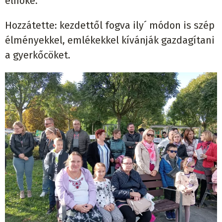
elnöke.
Hozzátette: kezdettől fogva ily´ módon is szép
élményekkel, emlékekkel kívánják gazdagítani
a gyerkőcöket.