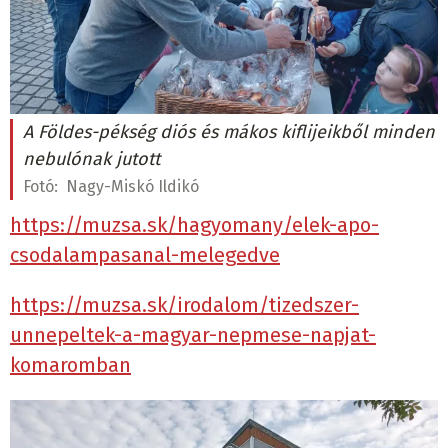
A Földes-pékség diós és mákos kiflijeikből minden
nebulónak jutott
Fotó:
Nagy-Miskó Ildikó
https://muzsa.sk/hagyomany/elek-apo-
csodalampasanal-melegedve
https://muzsa.sk/irodalom/tizedszer-
unnepeltek-a-magyar-nepmese-napjat-
komaromban