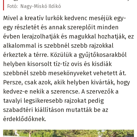
Fotó:
Nagy-Miskó Ildikó
Mivel a kreatív lurkók kedvenc meséjük egy-
egy részletét és annak szereplőit minden
évben lerajzolhatják és magukkal hozhatják, ez
alkalommal is szebbnél szebb rajzokkal
érkeztek a térre. Közülük a gyűjtőkosarakból
helyben kisorsolt tíz-tíz ovis és kisdiák
szebbnél szebb mesekönyveket vehetett át.
Persze, csak azok, akik helyben kivárták, hogy
kedvez-e nekik a szerencse. A szervezők a
tavalyi legsikeresebb rajzokat pedig
szabadtéri kiállításon mutatták be az
érdeklődőknek.