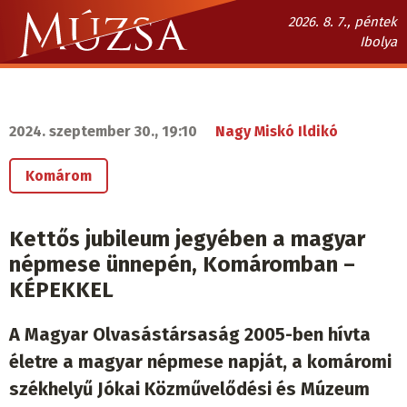
Ugrás
2026. 8. 7., péntek
a
Ibolya
tartalomra
Múzsa.sk
fő
navigáció
2024. szeptember 30., 19:10
Nagy Miskó Ildikó
Komárom
Kettős jubileum jegyében a magyar
népmese ünnepén, Komáromban –
KÉPEKKEL
A Magyar Olvasástársaság 2005-ben hívta
életre a magyar népmese napját, a komáromi
székhelyű Jókai Közművelődési és Múzeum