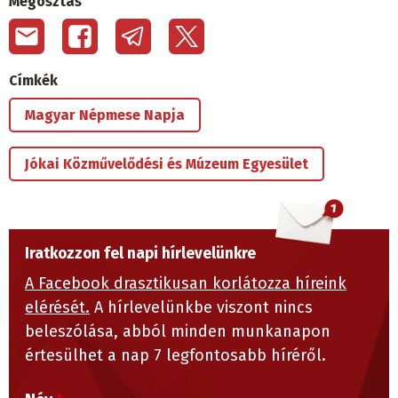
Megosztás
Címkék
Magyar Népmese Napja
Jókai Közművelődési és Múzeum Egyesület
Iratkozzon fel napi hírlevelünkre
A Facebook drasztikusan korlátozza híreink
elérését.
A hírlevelünkbe viszont nincs
beleszólása, abból minden munkanapon
értesülhet a nap 7 legfontosabb híréről.