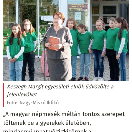
Keszegh Margit egyesületi elnök üdvözölte a
jelenlevőket
Fotó:
Nagy-Miskó Ildikó
„A magyar népmesék méltán fontos szerepet
töltenek be a gyerekek életében,
mindannyiunkat végigkísérnek a