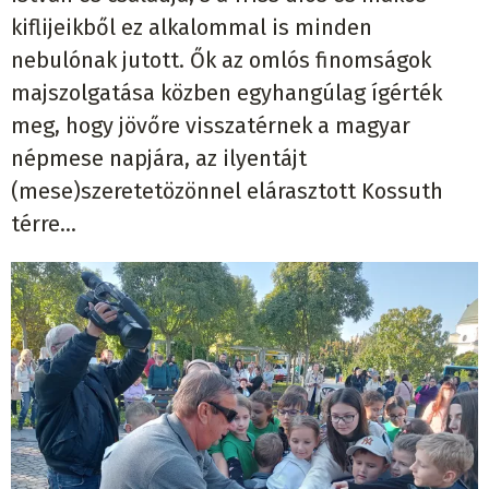
kiflijeikből ez alkalommal is minden
nebulónak jutott. Ők az omlós finomságok
majszolgatása közben egyhangúlag ígérték
meg, hogy jövőre visszatérnek a magyar
népmese napjára, az ilyentájt
(mese)szeretetözönnel elárasztott Kossuth
térre…