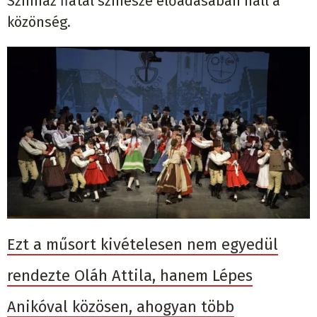
Színház fiatal színésze előadásában hall a
közönség.
Ezt a műsort kivételesen nem egyedül
rendezte Oláh Attila, hanem Lépes
Anikóval közösen, ahogyan több