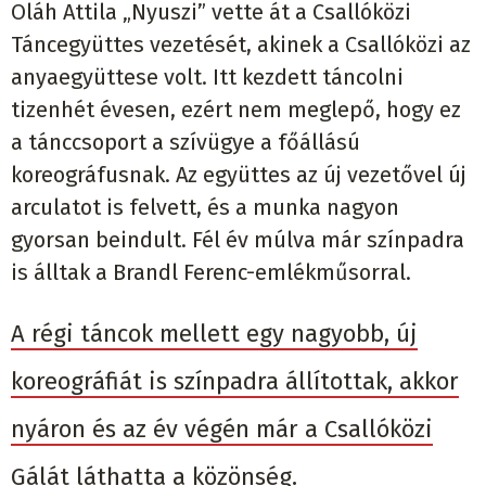
Oláh Attila „Nyuszi” vette át a Csallóközi
Táncegyüttes vezetését, akinek a Csallóközi az
anyaegyüttese volt. Itt kezdett táncolni
tizenhét évesen, ezért nem meglepő, hogy ez
a tánccsoport a szívügye a főállású
koreográfusnak. Az együttes az új vezetővel új
arculatot is felvett, és a munka nagyon
gyorsan beindult. Fél év múlva már színpadra
is álltak a Brandl Ferenc-emlékműsorral.
A régi táncok mellett egy nagyobb, új
koreográfiát is színpadra állítottak, akkor
nyáron és az év végén már a Csallóközi
Gálát láthatta a közönség.