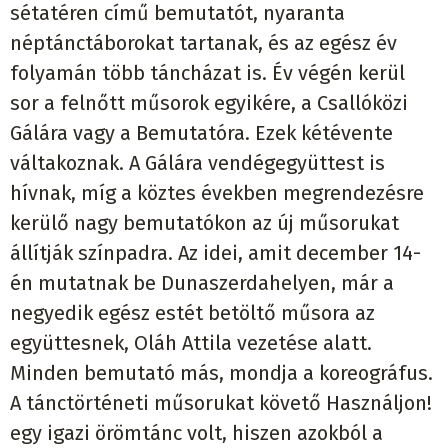
sétatéren című bemutatót, nyaranta
néptánctáborokat tartanak, és az egész év
folyamán több táncházat is. Év végén kerül
sor a felnőtt műsorok egyikére, a Csallóközi
Gálára vagy a Bemutatóra. Ezek kétévente
váltakoznak. A Gálára vendégegyüttest is
hívnak, míg a köztes években megrendezésre
kerülő nagy bemutatókon az új műsorukat
állítják színpadra. Az idei, amit december 14-
én mutatnak be Dunaszerdahelyen, már a
negyedik egész estét betöltő műsora az
együttesnek, Oláh Attila vezetése alatt.
Minden bemutató más, mondja a koreográfus.
A tánctörténeti műsorukat követő Használjon!
egy igazi örömtánc volt, hiszen azokból a