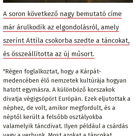
A soron következő nagy bemutató címe
már árulkodik az elgondolásról, amely
szerint Attila csokorba szedte a táncokat,
és összeállította az új műsort.
"Régen foglalkoztat, hogy a Kárpát-
medencében élő nemzetek kultúrája hogyan
hatott egymásra. A különböző korszakok
divatja végigsöpört Európán. Ezek eljutottak a
néphez, de volt, amikor megfordult, és a
néptől került a felsőbb osztályokba
valamelyik táncdivat. Ilyen például a csárdás
vagy a verbunk. Most azokat a táncokat