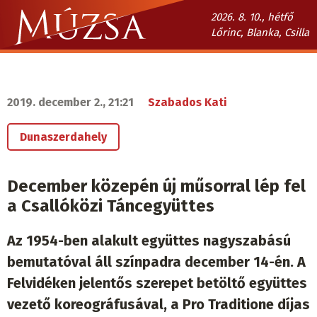
Ugrás
2026. 8. 10., hétfő
a
Lőrinc, Blanka, Csilla
tartalomra
Múzsa.sk
fő
navigáció
2019. december 2., 21:21
Szabados Kati
Dunaszerdahely
December közepén új műsorral lép fel
a Csallóközi Táncegyüttes
Az 1954-ben alakult együttes nagyszabású
bemutatóval áll színpadra december 14-én. A
Felvidéken jelentős szerepet betöltő együttes
vezető koreográfusával, a Pro Traditione díjas