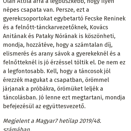
Oláh Attila arra a legbüszkébb, hogy ilyen
népes csapata van. Persze, ezt a
gyerekcsoportokat egybetartó Fecske Reninek
és a felnőtt-tánckarvezetőknek, Kovács
Anitának és Pataky Nórának is köszönheti,
mondja, hozzátéve, hogy a számtalan díj,
elismerés és arany sávok a gyerekeknél és a
felnőtteknél is jó érzéssel töltik el. De nem ez
a legfontosabb. Kell, hogy a táncosok jól
érezzék magukat a csapatban, örömmel
járjanak a próbákra, örömüket leljék a
táncolásban. Jó lenne ezt megtartani, mondja
befejezésül az együttesvezető.
Megjelent a Magyar7 hetilap 2019/48.
számában.