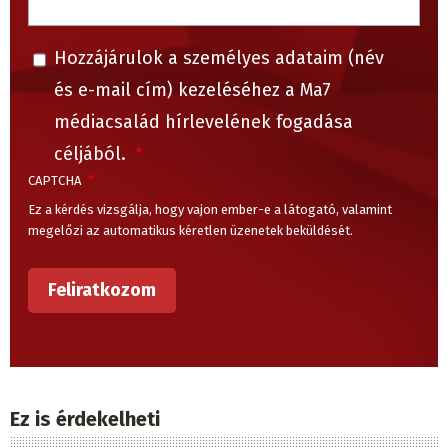
Hozzájárulok a személyes adataim (név
és e-mail cím) kezeléséhez a Ma7
médiacsalád hírlevelének fogadása
céljából.
CAPTCHA
Ez a kérdés vizsgálja, hogy vajon ember-e a látogató, valamint
megelőzi az automatikus kéretlen üzenetek beküldését.
Ez is érdekelheti