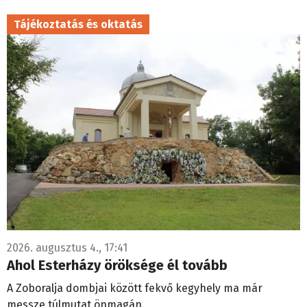
Tájékoztatás és oktatás
2026. augusztus 4., 17:41
Ahol Esterházy öröksége él tovább
A Zoboralja dombjai között fekvő kegyhely ma már
messze túlmutat önmagán.