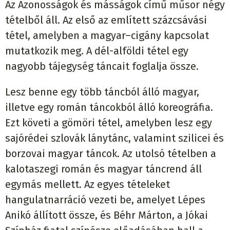
Az Azonosságok és másságok című műsor négy
tételből áll. Az első az említett százcsávási
tétel, amelyben a magyar–cigány kapcsolat
mutatkozik meg. A dél-alföldi tétel egy
nagyobb tájegység táncait foglalja össze.
Lesz benne egy több táncból álló magyar,
illetve egy román táncokból álló koreográfia.
Ezt követi a gömöri tétel, amelyben lesz egy
sajórédei szlovák lánytánc, valamint szilicei és
borzovai magyar táncok. Az utolsó tételben a
kalotaszegi román és magyar táncrend áll
egymás mellett. Az egyes tételeket
hangulatnarráció vezeti be, amelyet Lépes
Anikó állított össze, és Béhr Márton, a Jókai