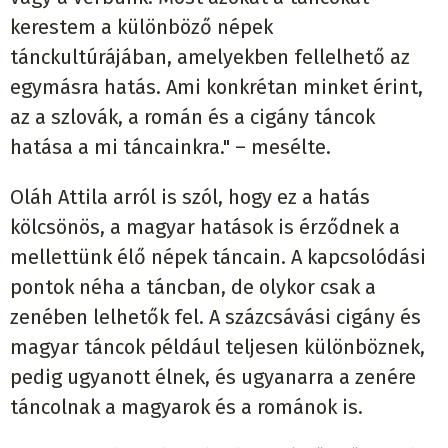
kerestem a különböző népek
tánckultúrájában, amelyekben fellelhető az
egymásra hatás. Ami konkrétan minket érint,
az a szlovák, a román és a cigány táncok
hatása a mi táncainkra." – mesélte.
Oláh Attila arról is szól, hogy ez a hatás
kölcsönös, a magyar hatások is érződnek a
mellettünk élő népek táncain. A kapcsolódási
pontok néha a táncban, de olykor csak a
zenében lelhetők fel. A százcsávási cigány és
magyar táncok például teljesen különböznek,
pedig ugyanott élnek, és ugyanarra a zenére
táncolnak a magyarok és a románok is.