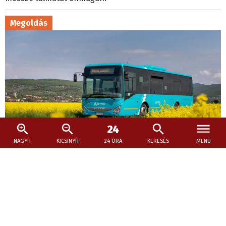
Megoldás
NAGYÍT
KICSINYÍT
24 ÓRA
KERESÉS
MENÜ
2026. július 9., 20:11
Borozzon nyugodtan Kürtön, a busz majd
hazaviszi!