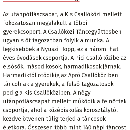
Az utánpótláscsapat, a Kis Csallóközi mellett
fokozatosan megalakult a többi
gyerekcsoport. A Csallóközi Táncegyüttesben
ugyanis öt tagozatban folyik a munka. A
legkisebbek a Nyuszi Hopp, ez a három–hat
éves óvodások csoportja. A Pici Csallóközibe az
elsősök, másodikosok, harmadikosok járnak.
Harmadiktól ötödikig az Apró Csallóköziben
táncolnak a gyerekek, a felső tagozatosok
pedig a Kis Csallóköziben. A négy
utánpótláscsapat mellett működik a felnőttek
csoportja, ahol a középiskolás korosztálytól
kezdve ötvenen túlig terjed a táncosok
életkora. Összesen több mint 140 népi táncost