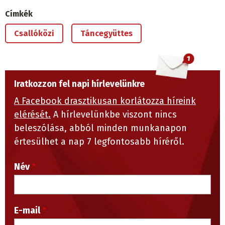
Címkék
Csallóközi
Táncegyüttes
Iratkozzon fel napi hírlevelünkre
A Facebook drasztikusan korlátozza híreink
elérését.
A hírlevelünkbe viszont nincs
beleszólása, abból minden munkanapon
értesülhet a nap 7 legfontosabb híréről.
Név
E-mail