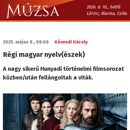
Ugrás
2026. 8. 10., hétfő
a
Lőrinc, Blanka, Csilla
tartalomra
Múzsa.sk
fő
navigáció
2025. május 9., 09:09
Kövesdi Károly
Régi magyar nyelv(észek)
A nagy sikerű Hunyadi történelmi filmsorozat
közben/után fellángoltak a viták.