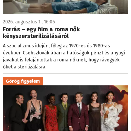
2026. augusztus 1., 16:06
Forrás – egy film a roma nők
kényszersterilizálásáról
A szocializmus idején, főleg az 1970-es és 1980-as
években Csehszlovákiában a hatóságok pénzt és anyagi
javakat is felajánlottak a roma nőknek, hogy rávegyék
őket a sterilizálásra.
Görög figyelem