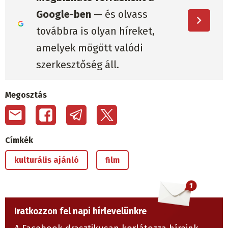
Google-ben —
és olvass
továbbra is olyan híreket,
amelyek mögött valódi
szerkesztőség áll.
Megosztás
Címkék
kulturális ajánló
film
Iratkozzon fel napi hírlevelünkre