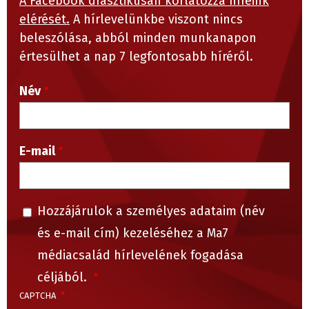
A Facebook drasztikusan korlátozza híreink
elérését.
A hírlevelünkbe viszont nincs
beleszólása, abból minden munkanapon
értesülhet a nap 7 legfontosabb híréről.
Név
E-mail
Hozzájárulok a személyes adataim (név
és e-mail cím) kezeléséhez a Ma7
médiacsalád hírlevelének fogadása
céljából.
CAPTCHA