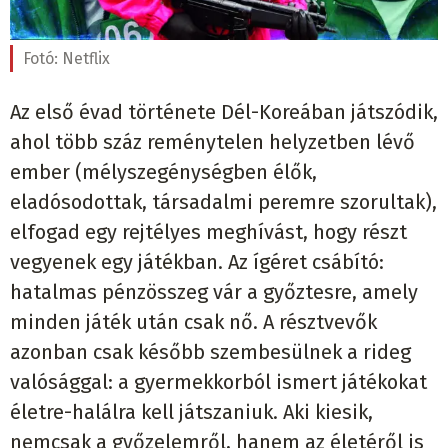
Fotó:
Netflix
Az első évad története Dél-Koreában játszódik,
ahol több száz reménytelen helyzetben lévő
ember (mélyszegénységben élők,
eladósodottak, társadalmi peremre szorultak),
elfogad egy rejtélyes meghívást, hogy részt
vegyenek egy játékban. Az ígéret csábító:
hatalmas pénzösszeg vár a győztesre, amely
minden játék után csak nő. A résztvevők
azonban csak később szembesülnek a rideg
valósággal: a gyermekkorból ismert játékokat
életre-halálra kell játszaniuk. Aki kiesik,
nemcsak a győzelemről, hanem az életéről is