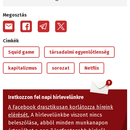
Megosztás
Címkék
Squid game
társadalmi egyenlőtlenség
kapitalizmus
sorozat
Netflix
Iratkozzon fel napi hírlevelünkre
A Facebook drasztikusan korlátozza híreink
elérését.
A hírlevelünkbe viszont nincs
beleszólása, abból minden munkanapon