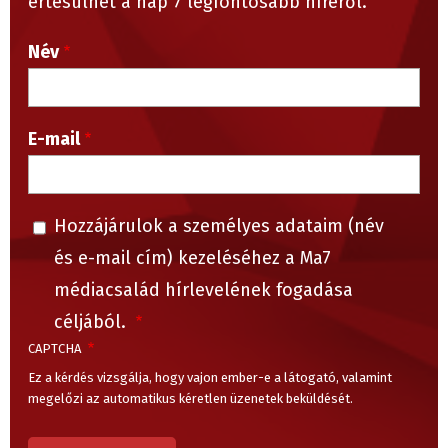
értesülhet a nap 7 legfontosabb híréről.
Név
E-mail
Hozzájárulok a személyes adataim (név
és e-mail cím) kezeléséhez a Ma7
médiacsalád hírlevelének fogadása
céljából.
CAPTCHA
Ez a kérdés vizsgálja, hogy vajon ember-e a látogató, valamint
megelőzi az automatikus kéretlen üzenetek beküldését.