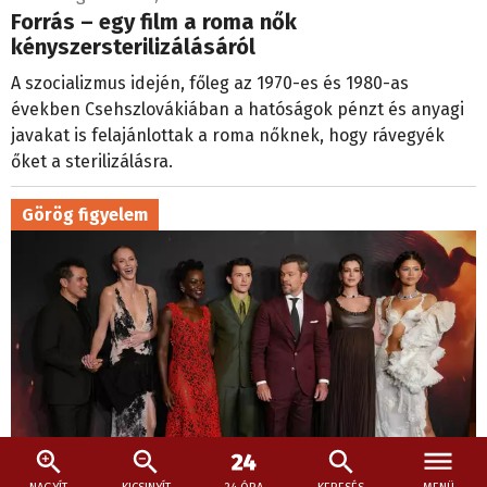
Forrás – egy film a roma nők
kényszersterilizálásáról
A szocializmus idején, főleg az 1970-es és 1980-as
években Csehszlovákiában a hatóságok pénzt és anyagi
javakat is felajánlottak a roma nőknek, hogy rávegyék
őket a sterilizálásra.
Görög figyelem