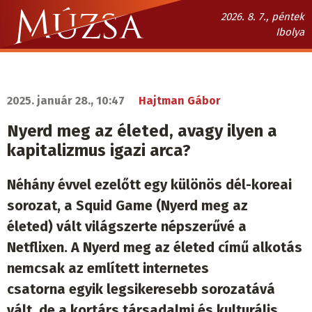
Ugrás
2026. 8. 7., péntek
a
Ibolya
tartalomra
Múzsa.sk
fő
navigáció
2025. január 28., 10:47
Hajtman Gábor
Nyerd meg az életed, avagy ilyen a
kapitalizmus igazi arca?
Néhány évvel ezelőtt egy különös dél-koreai
sorozat, a Squid Game (Nyerd meg az
életed) vált világszerte népszerűvé a
Netflixen. A Nyerd meg az életed című alkotás
nemcsak az említett internetes
csatorna egyik legsikeresebb sorozatává
vált, de a kortárs társadalmi és kulturális