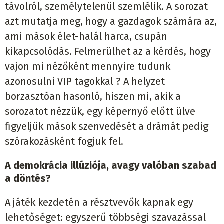
távolról, személytelenül szemlélik. A sorozat
azt mutatja meg, hogy a gazdagok számára az,
ami mások élet-halál harca, csupán
kikapcsolódás. Felmerülhet az a kérdés, hogy
vajon mi nézőként mennyire tudunk
azonosulni VIP tagokkal ? A helyzet
borzasztóan hasonló, hiszen mi, akik a
sorozatot nézzük, egy képernyő előtt ülve
figyeljük mások szenvedését a drámát pedig
szórakozásként fogjuk fel.
A demokrácia illúziója, avagy valóban szabad
a döntés?
A játék kezdetén a résztvevők kapnak egy
lehetőséget: egyszerű többségi szavazással