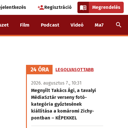
használói
ejelentkezés
Regisztráció
Megrendelés
k
szet
Film
Podcast
Videó
Ma7
nüje
24 ÓRA
LEGOLVASOTTABB
2026. augusztus 7., 10:31
Megnyílt Takács Ági, a tavalyi
MédiaSztár verseny fotó-
kategória győztesének
kiállítása a komáromi Zichy-
pontban – KÉPEKKEL