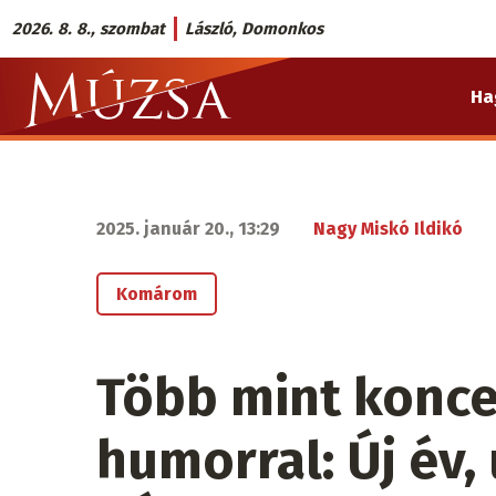
Ugrás
2026. 8. 8., szombat
László, Domonkos
a
Múzsa.sk
tartalomra
Ha
fő
navigáció
2025. január 20., 13:29
Nagy Miskó Ildikó
Komárom
Több mint konce
humorral: Új év, 