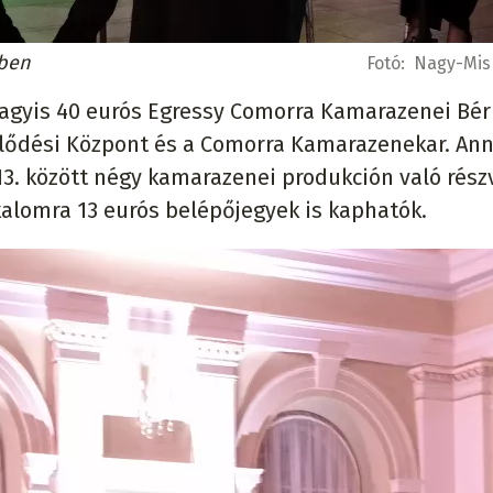
ében
Fotó:
Nagy-Misk
vagyis 40 eurós Egressy Comorra Kamarazenei Bér
velődési Központ és a Comorra Kamarazenekar. An
13. között négy kamarazenei produkción való rész
kalomra 13 eurós belépőjegyek is kaphatók.