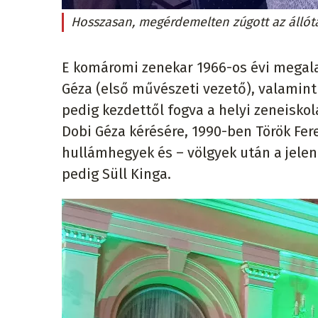
Hosszasan, megérdemelten zúgott az állóta
E komáromi zenekar 1966-os évi megal
Géza (első művészeti vezető), valamint
pedig kezdettől fogva a helyi zeneiskol
Dobi Géza kérésére, 1990-ben Török Feren
hullámhegyek és – völgyek után a jele
pedig Süll Kinga.