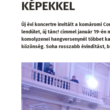
KÉPEKKEL
Új évi koncertre invitált a komáromi C
lendület, új tánc! címmel január 19-
komolyzenei hangversenynél többet kap
közönség. Soha rosszabb évindítást, b