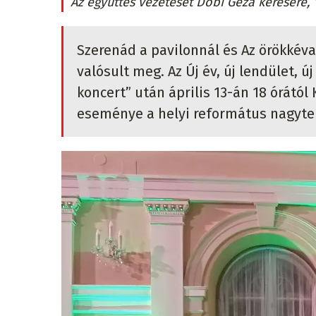
Az együttes vezetését Dobi Géza kérésére, 
Szerenád a pavilonnál és Az örökkéva
valósult meg. Az Új év, új lendület, 
koncert” után április 13-án 18 órától
eseménye a helyi református nagyt