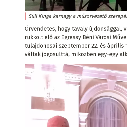
Süll Kinga karnagy a műsorvezető szerep
Örvendetes, hogy tavaly újdonsággal, 
rukkolt elő az Egressy Béni Városi Mű
tulajdonosai szeptember 22. és április 
váltak jogosulttá, miközben egy-egy al