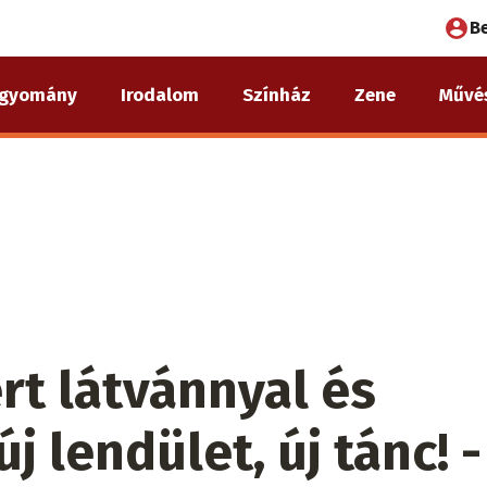
Fel
B
fió
gyomány
Irodalom
Színház
Zene
Művé
me
rt látvánnyal és
új lendület, új tánc! -