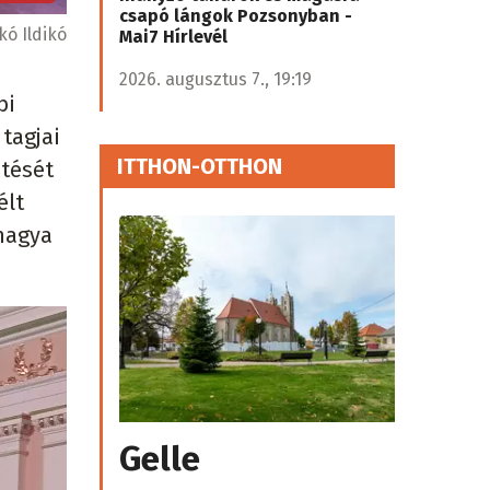
csapó lángok Pozsonyban -
ó Ildikó
Mai7 Hírlevél
2026. augusztus 7., 19:19
bi
tagjai
ITTHON-OTTHON
etését
élt
rmagya
Gelle