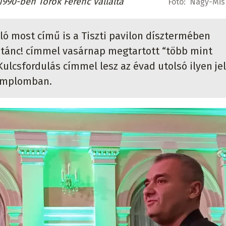
1990-ben Török Ferenc vállalta
Fotó:
Nagy-Misk
ló most című is a Tiszti pavilon dísztermében
új tánc! címmel vasárnap megtartott “több mint
 Kulcsfordulás címmel lesz az évad utolsó ilyen je
emplomban.