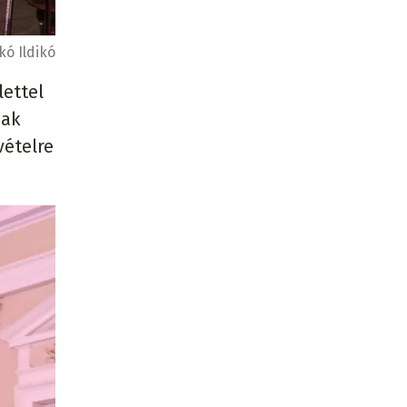
ó Ildikó
lettel
nak
vételre