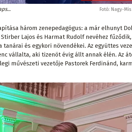
ps...
Fotó:
Nagy-Misk
apítása három zenepedagógus: a már elhunyt Do
 Stirber Lajos és Harmat Rudolf nevéhez fűződik, 
a tanárai és egykori növendékei. Az együttes vez
c vállalta, aki tizenöt évig állt annak élén. Az át
nlegi művészeti vezetője Pastorek Ferdinánd, ka