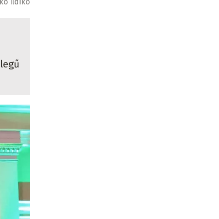
ó Ildikó
llegű