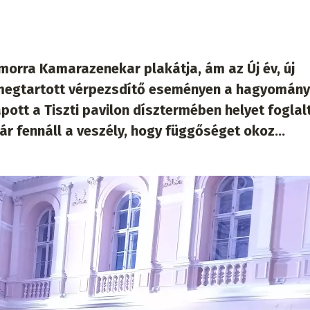
omorra Kamarazenekar plakátja, ám az Új év, új
én megtartott vérpezsdítő eseményen a hagyomán
ott a Tiszti pavilon dísztermében helyet foglal
ár fennáll a veszély, hogy függőséget okoz…