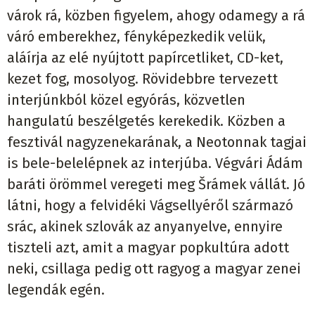
várok rá, közben figyelem, ahogy odamegy a rá
váró emberekhez, fényképezkedik velük,
aláírja az elé nyújtott papírcetliket, CD-ket,
kezet fog, mosolyog. Rövidebbre tervezett
interjúnkból közel egyórás, közvetlen
hangulatú beszélgetés kerekedik. Közben a
fesztivál nagyzenekarának, a Neotonnak tagjai
is bele-belelépnek az interjúba. Végvári Ádám
baráti örömmel veregeti meg Šrámek vállát. Jó
látni, hogy a felvidéki Vágsellyéről származó
srác, akinek szlovák az anyanyelve, ennyire
tiszteli azt, amit a magyar popkultúra adott
neki, csillaga pedig ott ragyog a magyar zenei
legendák egén.