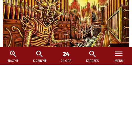
NAGYÍT
KICSINYÍT
24 ÓRA
KERESÉS
MENÜ
2026. július 31., 18:43
Voivod: Szimfonikus kiteljesedés
Egy páratlan élő album.
Negyvenen túl