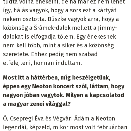
tudta volna énekelni, de ha már ez nem lehet
így, hálás vagyok, hogy a sors ezt a kártyát
nekem osztotta. Büszke vagyok arra, hogy a
közönség a Šrámek-dalok mellett a Jimmy-
dalokat is elfogadja tőlem. Egy énekesnek
nem kell több, mint a siker és a közönség
szeretete. Ehhez pedig nem szabad
elfelejteni, honnan indultam.
Most itt a háttérben, míg beszélgetünk,
éppen egy Neoton koncert szól, láttam, hogy
nagyon jóban vagytok. Milyen a kapcsolatod
a magyar zenei világgal?
Ó, Csepregi Éva és Végvári Ádám a Neoton
legendái, képzeld, mikor most volt februárban