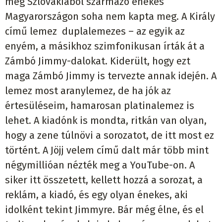
még Szlovákiából származó énekes
Magyarországon soha nem kapta meg. A Király
című lemez duplalemezes – az egyik az
enyém, a másikhoz szimfonikusan írták át a
Zámbó Jimmy-dalokat. Kiderült, hogy ezt
maga Zámbó Jimmy is tervezte annak idején. A
lemez most aranylemez, de ha jók az
értesüléseim, hamarosan platinalemez is
lehet. A kiadónk is mondta, ritkán van olyan,
hogy a zene túlnövi a sorozatot, de itt most ez
történt. A Jöjj velem című dalt már több mint
négymillióan nézték meg a YouTube-on. A
siker itt összetett, kellett hozzá a sorozat, a
reklám, a kiadó, és egy olyan énekes, aki
idolként tekint Jimmyre. Bár még élne, és el