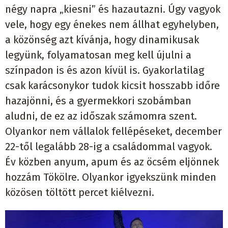
négy napra „kiesni” és hazautazni. Úgy vagyok
vele, hogy egy énekes nem állhat egyhelyben,
a közönség azt kívánja, hogy dinamikusak
legyünk, folyamatosan meg kell újulni a
színpadon is és azon kívül is. Gyakorlatilag
csak karácsonykor tudok kicsit hosszabb időre
hazajönni, és a gyermekkori szobámban
aludni, de ez az időszak számomra szent.
Olyankor nem vállalok fellépéseket, december
22-től legalább 28-ig a családommal vagyok.
Év közben anyum, apum és az öcsém eljönnek
hozzám Tökölre. Olyankor igyekszünk minden
közösen töltött percet kiélvezni.