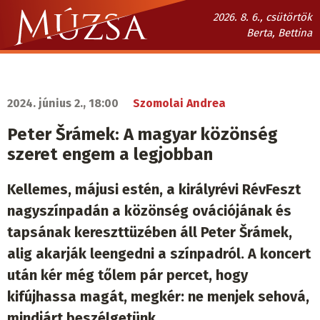
Ugrás
2026. 8. 6., csütörtök
a
Berta, Bettina
tartalomra
Múzsa.sk
fő
navigáció
2024. június 2., 18:00
Szomolai Andrea
Peter Šrámek: A magyar közönség
szeret engem a legjobban
Kellemes, májusi estén, a királyrévi RévFeszt
nagyszínpadán a közönség ovációjának és
tapsának kereszttüzében áll Peter Šrámek,
alig akarják leengedni a színpadról. A koncert
után kér még tőlem pár percet, hogy
kifújhassa magát, megkér: ne menjek sehová,
mindjárt beszélgetünk.