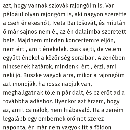
azt, hogy vannak szlovák rajongóim is. Van
például olyan rajongóm is, aki nagyon szerette
a cseh énekesnőt, Iveta Bartošovát, és miután
ő már sajnos nem él, az én dalaimba szeretett
bele. Majdnem minden koncertemre eljön,
nem érti, amit énekelek, csak sejti, de velem
együtt énekel a közönség soraiban. A zenében
nincsenek határok, mindenki érti, érzi, ami
neki jó. Büszke vagyok arra, mikor a rajongóim
azt mondják, ha rossz napjuk van,
meghallgatnak tőlem pár dalt, és ez erőt ad a
továbbhaladáshoz. Ilyenkor azt érzem, hogy
az, amit csinálok, nem hiábavaló. Ha a zeném
legalább egy embernek örömet szerez
naponta, én már nem vagyok itt a földön