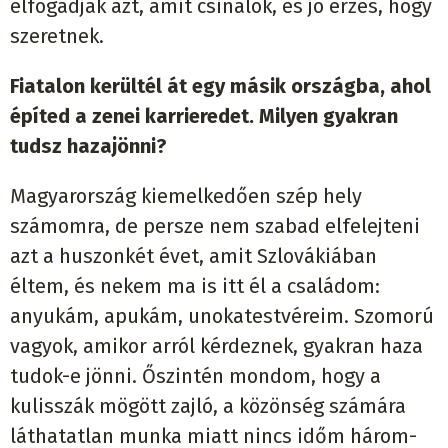
elfogadják azt, amit csinálok, és jó érzés, hogy
szeretnek.
Fiatalon kerültél át egy másik országba, ahol
építed a zenei karrieredet. Milyen gyakran
tudsz hazajönni?
Magyarország kiemelkedően szép hely
számomra, de persze nem szabad elfelejteni
azt a huszonkét évet, amit Szlovákiában
éltem, és nekem ma is itt él a családom:
anyukám, apukám, unokatestvéreim. Szomorú
vagyok, amikor arról kérdeznek, gyakran haza
tudok-e jönni. Őszintén mondom, hogy a
kulisszák mögött zajló, a közönség számára
láthatatlan munka miatt nincs időm három-