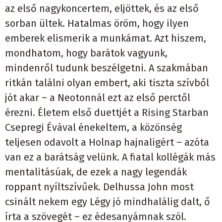
az első nagykoncertem, eljöttek, és az első
sorban ültek. Hatalmas öröm, hogy ilyen
emberek elismerik a munkámat. Azt hiszem,
mondhatom, hogy barátok vagyunk,
mindenről tudunk beszélgetni. A szakmában
ritkán találni olyan embert, aki tiszta szívből
jót akar – a Neotonnál ezt az első perctől
érezni. Életem első duettjét a Rising Starban
Csepregi Évával énekeltem, a közönség
teljesen odavolt a Holnap hajnaligért – azóta
van ez a barátság velünk. A fiatal kollégák más
mentalitásúak, de ezek a nagy legendák
roppant nyíltszívűek. Delhussa John most
csinált nekem egy Légy jó mindhalálig dalt, ő
írta a szövegét – ez édesanyámnak szól.