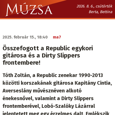
Ugrás
2026. 8. 6., csütörtök
a
Berta, Bettina
tartalomra
Múzsa.sk
fő
navigáció
2025. február 15., 18:40
ma7
Összefogott a Republic egykori
gitárosa és a Dirty Slippers
frontembere!
Tóth Zoltán, a Republic zenekar 1990-2013
közötti korszakának gitárosa Kapitány Cintia,
Averseslány művésznéven alkotó
énekesnővel, valamint a Dirty Slippers
frontemberével, Lobó-Szalóky Lázárral
jelentetett meg egy érzelmes dalt, Emlékszik