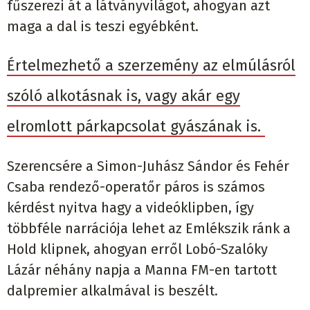
fűszerezi át a látványvilágot, ahogyan azt
maga a dal is teszi egyébként.
Értelmezhető a szerzemény az elmúlásról
szóló alkotásnak is, vagy akár egy
elromlott párkapcsolat gyászának is.
Szerencsére a Simon-Juhász Sándor és Fehér
Csaba rendező-operatőr páros is számos
kérdést nyitva hagy a videóklipben, így
többféle narrációja lehet az Emlékszik ránk a
Hold klipnek, ahogyan erről Lobó-Szalóky
Lázár néhány napja a Manna FM-en tartott
dalpremier alkalmával is beszélt.