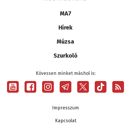
Lábléc
MA7
médiacsalád
Hírek
Múzsa
Szurkoló
Kövessen minket máshol is:
Social
menu
Lábléc
Impresszum
Kapcsolat