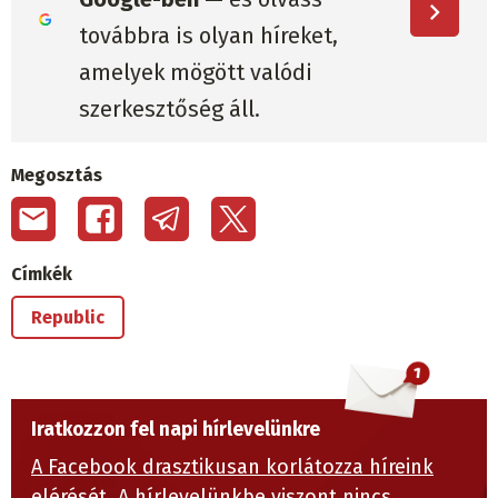
továbbra is olyan híreket,
amelyek mögött valódi
szerkesztőség áll.
Megosztás
Címkék
Republic
Iratkozzon fel napi hírlevelünkre
A Facebook drasztikusan korlátozza híreink
elérését.
A hírlevelünkbe viszont nincs