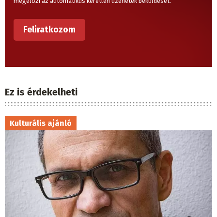
megelőzi az automatikus kéretlen üzenetek beküldését.
Ez is érdekelheti
Kulturális ajánló