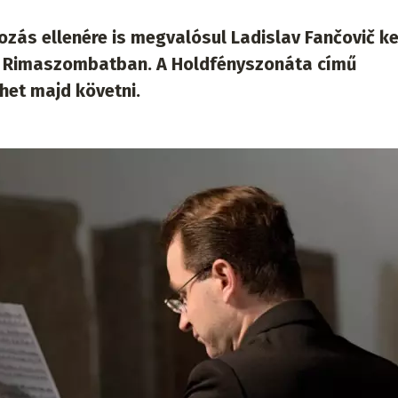
átozás ellenére is megvalósul Ladislav Fančovič k
e Rimaszombatban. A Holdfényszonáta című
ehet majd követni.