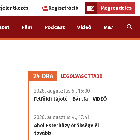
használói
ejelentkezés
Regisztráció
Megrendelés
k
szet
Film
Podcast
Videó
Ma7
nüje
24 ÓRA
LEGOLVASOTTABB
2026. augusztus 5., 16:00
Felföldi tájoló - Bártfa - VIDEÓ
2026. augusztus 4., 17:41
Ahol Esterházy öröksége él
tovább