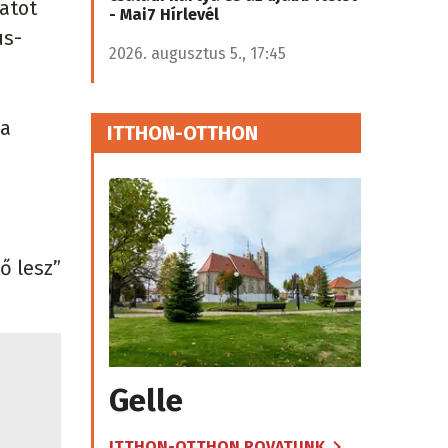
atot
- Mai7 Hírlevél
us-
2026. augusztus 5., 17:45
 a
ITTHON-OTTHON
ő lesz”
Gelle
ITTHON-OTTHON ROVATUNK