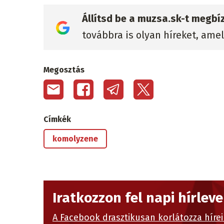
Állítsd be a muzsa.sk-t megbí
továbbra is olyan híreket, ame
Megosztás
Címkék
komolyzene
Iratkozzon fel napi hírlev
A Facebook drasztikusan korlátozza hírei