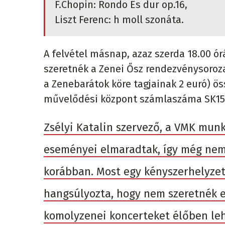
F.Chopin: Rondo Es dur op.16,
Liszt Ferenc: h moll szonáta.
A felvétel másnap, azaz szerda 18.00 ó
szeretnék a Zenei Ősz rendezvénysorozat
a Zenebarátok köre tagjainak 2 euró) ö
művelődési központ számlaszáma SK15 
Zsélyi Katalin szervező, a VMK mun
eseményei elmaradtak, így még nem 
korábban. Most egy kényszerhelyzetr
hangsúlyozta, hogy nem szeretnék e
komolyzenei koncerteket élőben leh