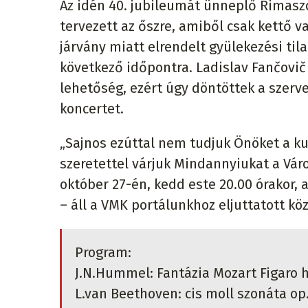
Az idén 40. jubileumát ünneplő Rimasz
tervezett az őszre, amiből csak kettő
járvány miatt elrendelt gyülekezési tila
következő időpontra. Ladislav Fančovi
lehetőség, ezért úgy döntöttek a szerv
koncertet.
„Sajnos ezúttal nem tudjuk Önöket a k
szeretettel várjuk Mindannyiukat a Vá
október 27-én, kedd este 20.00 órakor, 
– áll a VMK portálunkhoz eljuttatott k
Program:
J.N.Hummel: Fantázia Mozart Figaro 
L.van Beethoven: cis moll szonáta op