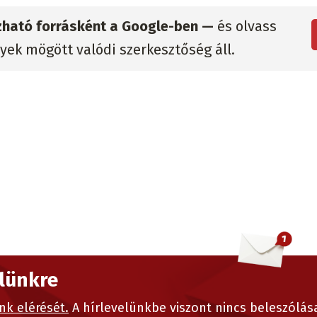
zható forrásként a Google-ben —
és olvass
lyek mögött valódi szerkesztőség áll.
elünkre
nk elérését.
A hírlevelünkbe viszont nincs beleszólás