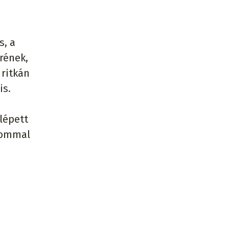
s, a
rének,
 ritkán
is.
lépett
akommal