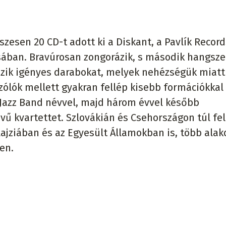
zesen 20 CD-t adott ki a Diskant, a Pavlík Record
sában. Bravúrosan zongorázik, s második hangsze
szik igényes darabokat, melyek nehézségük miatt
ólók mellett gyakran fellép kisebb formációkkal 
 Jazz Band névvel, majd három évvel később
ű kvartettet. Szlovákián és Csehországon túl fel
jziában és az Egyesült Államokban is, több al
ken.