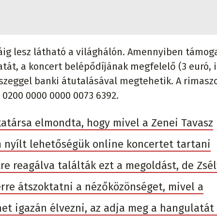
ráig lesz látható a világhálón. Amennyiben támog
át, a koncert belépődíjának megfelelő (3 euró, i
sszeggel banki átutalásával megtehetik. A rimas
0200 0000 0000 0073 6392.
katársa elmondta, hogy mivel a Zenei Tavasz
nyílt lehetőségük online koncertet tartani
e reagálva találták ezt a megoldást, de Zsél
rre átszoktatni a nézőközönséget, mivel a
et igazán élvezni, az adja meg a hangulatát 