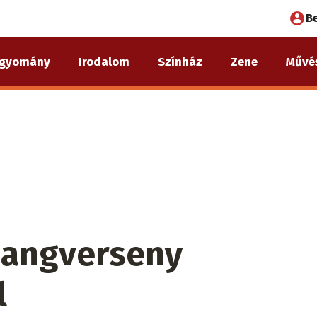
Fel
B
fió
gyomány
Irodalom
Színház
Zene
Művé
me
hangverseny
l