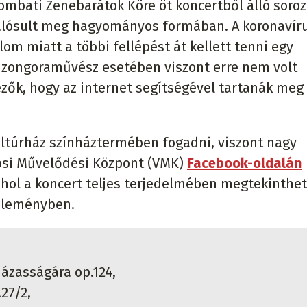
ombati Zenebarátok Köre öt koncertből álló soroz
 valósult meg hagyományos formában. A koronavír
lom miatt a többi fellépést át kellett tenni egy
č zongoraművész esetében viszont erre nem volt
ezők, hogy az internet segítségével tartanák meg
ultúrház színháztermében fogadni, viszont nagy
rosi Művelődési Központ (VMK)
Facebook-oldalán
ahol a koncert teljes terjedelmében megtekinthet
özleményben.
házasságára op.124,
.27/2,