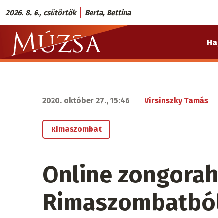
Ugrás
2026. 8. 6., csütörtök
Berta, Bettina
a
Múzsa.sk
tartalomra
Ha
fő
navigáció
2020. október 27., 15:46
Virsinszky Tamás
Rimaszombat
Online zongora
Rimaszombatbó