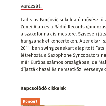
varázsát.
Ladislav Fančovič sokoldalú művész, öss
Zenei Alap és a Rádió Records gondozá
a szaxofonnak is mestere. Szívesen ját
hangzanak el koncerteken. A zenekari sz
2011-ben swing zenekart alapított Fats
létrehozta a Saxophone Syncopators nev
már Európa számos országában, de Mala
díjazták hazai és nemzetközi versenye
Kapcsolódó cikkeink
Koncert