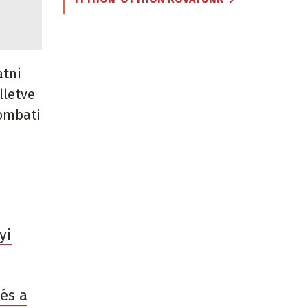
atni
lletve
zombati
yi
és a