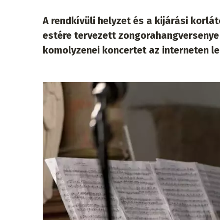
A rendkívüli helyzet és a kijárási korl
estére tervezett zongorahangverseny
komolyzenei koncertet az interneten l