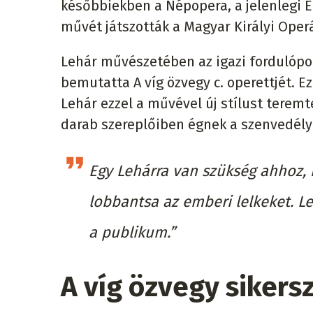
későbbiekben a Népopera, a jelenlegi E
művét játszották a Magyar Királyi Oper
Lehár művészetében az igazi fordulópon
bemutatta A víg özvegy c. operettjét. E
Lehár ezzel a művével új stílust teremt
darab szereplőiben égnek a szenvedélye
Egy Lehárra van szükség ahhoz, h
lobbantsa az emberi lelkeket. Le
a publikum.”
A víg özvegy sikersz