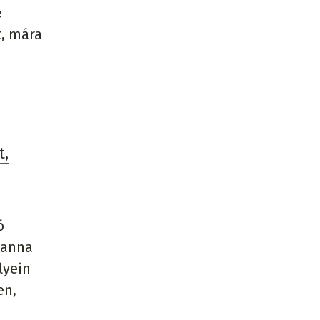
e
t, mára
t,
ó
Hanna
lyein
en,