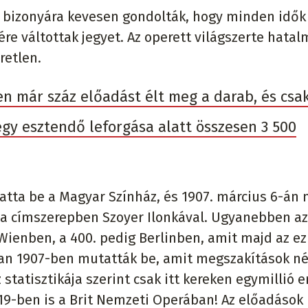
 bizonyára kevesen gondolták, hogy minden idők
re váltottak jegyet. Az operett világszerte hata
retlen.
n már száz előadást élt meg a darab, és csa
y esztendő leforgása alatt összesen 3 500
ta be a Magyar Színház, és 1907. március 6-án 
, a címszerepben Szoyer Ilonkával. Ugyanebben a
 Wienben, a 400. pedig Berlinben, amit majd az ez
an 1907-ben mutatták be, amit megszakítások né
 statisztikája szerint csak itt kereken egymillió 
19-ben is a Brit Nemzeti Operában! Az előadások