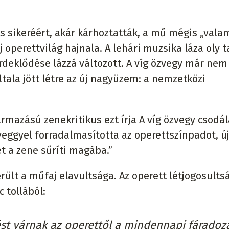
s sikeréért, akár kárhoztatták, a mű mégis „vala
j operettvilág hajnala. A lehári muzsika láza oly t
rdeklődése lázzá változott. A víg özvegy már nem
tala jött létre az új nagyüzem: a nemzetközi
rmazású zenekritikus ezt írja A víg özvegy csodá
veggyel forradalmasította az operettszínpadot, ú
et a zene sűríti magába.”
ült a műfaj elavultsága. Az operett létjogosults
 tollából:
ést várnak az operettől a mindennapi fáradoz