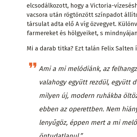
elcsodálkozott, hogy a Victoria-vízesé
vacsora után rögtönzött színpadot állít
társulat adta elő A víg özvegyet. Külön
farmereket és hölgyeiket, s mindnyájan
Mi a darab titka? Ezt talán Felix Salten
Ami a mi melódiánk, az felhangz
valahogy együtt rezdül, együtt d
milyen új, modern ruhákba öltöz
ebben az operettben. Nem hiány
lenyűgöz, éppen mert a mi melódi
öntudatlanul.”