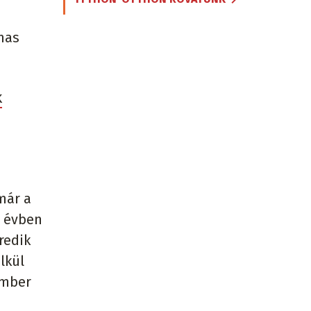
lmas
k
már a
z évben
redik
lkül
ember