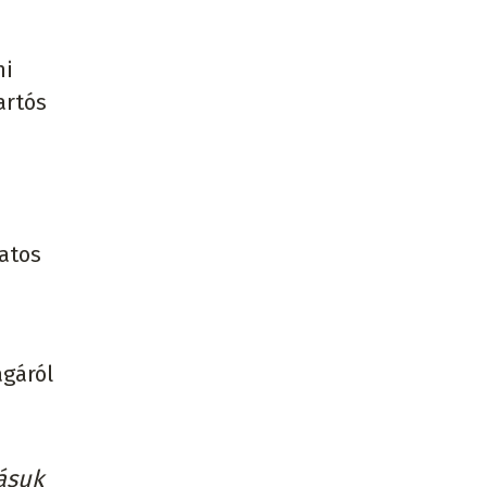
mi
artós
latos
j
ágáról
ásuk