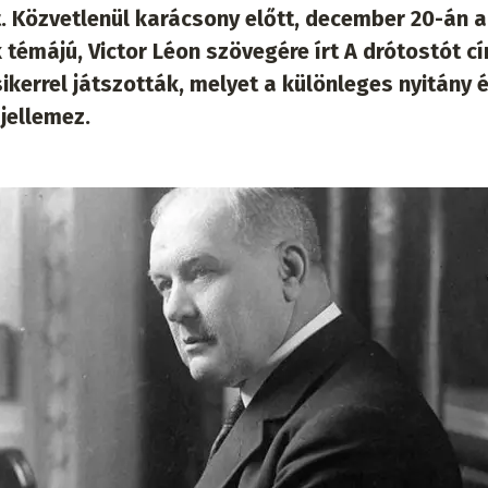
 Közvetlenül karácsony előtt, december 20-án a
témájú, Victor Léon szövegére írt A drótostót c
ikerrel játszották, melyet a különleges nyitány 
jellemez.