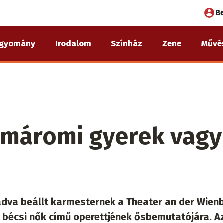
Fel
B
fió
gyomány
Irodalom
Színház
Zene
Művé
me
omáromi gyerek vag
adva beállt karmesternek a Theater an der Wienb
A bécsi nők című operettjének ősbemutatójára. A