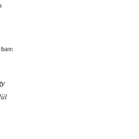
n
-ban:
gy
ül