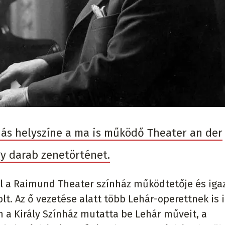
ás helyszíne a ma is működő Theater an der
y darab zenetörténet.
ól a Raimund Theater színház működtetője és iga
. Az ő vezetése alatt több Lehár-operettnek is it
 a Király Színház mutatta be Lehár műveit, a