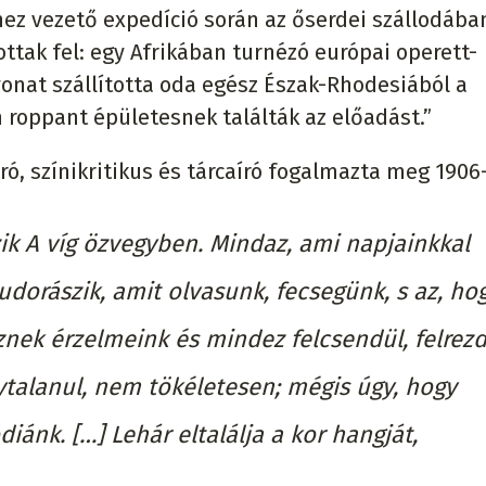
shez vezető expedíció során az őserdei szállodába
ottak fel: egy Afrikában turnézó európai operett-
vonat szállította oda egész Észak-Rhodesiából a
 roppant épületesnek találták az előadást.”
 író, színikritikus és tárcaíró fogalmazta meg 1906
ik A víg özvegyben. Mindaz, ami napjainkkal
udorászik, amit olvasunk, fecsegünk, s az, ho
nek érzelmeink és mindez felcsendül, felrezd
talanul, nem tökéletesen; mégis úgy, hogy
ánk. […] Lehár eltalálja a kor hangját,