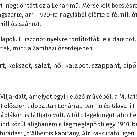
t megdöntött ez a Lehár-mű. Mérsékelt becslésr
gszerte, ami 1970-re nagyjából elérte a félmillió
milliós számot.
nlapok. Huszonöt nyelvre fordították le a darabot,
tták, mint a Zambézi őserdejében.
t, kekszet, sálat, női kalapot, szappant, cipő
 Vilja-dalt, amelyet egyik előző művéből, a Mulat
t először kidobattak Lehárral. Danilo és Glavari 
áblákon is látható volt. A föld legeldugottabb he
 Mind közül alighanem a legmeglepőbb egy 1910-b
íradás: „d’Albertis kapitány, Afrika-kutató, igen