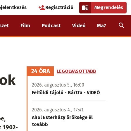
használói
ejelentkezés
Regisztráció
Megrendelés
k
szet
Film
Podcast
Videó
Ma7
nüje
24 ÓRA
LEGOLVASOTTABB
yok
2026. augusztus 5., 16:00
Felföldi tájoló - Bártfa - VIDEÓ
2026. augusztus 4., 17:41
Ahol Esterházy öröksége él
e,
tovább
z 1902-