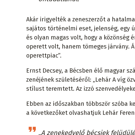
Akár irigyelték a zeneszerzőt a hatalma
sajátos történelmi eset, jelenség, egy ú
és olyan magas volt, hogy a közönség é
operett volt, hanem tömeges járvány. Ál
operettpiac”.
Ernst Decsey, a Bécsben élő magyar szá
zenéjének születéséről: „Lehár A víg öz
stílust teremtett. Az izzó szenvedélyek
Ebben az időszakban többször szóba ker
a következőket olvashatjuk Lehár Ferenc
„A zenekedvelő bécsiek felüdül