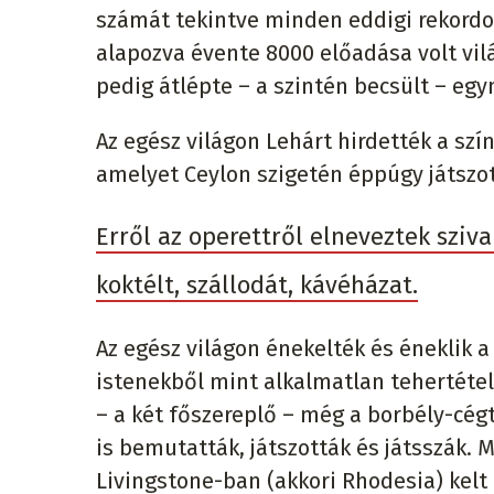
számát tekintve minden eddigi rekordo
alapozva évente 8000 előadása volt vilá
pedig átlépte – a szintén becsült – egy
Az egész világon Lehárt hirdették a szí
amelyet Ceylon szigetén éppúgy játszo
Erről az operettről elneveztek szivar
koktélt, szállodát, kávéházat.
Az egész világon énekelték és éneklik a
istenekből mint alkalmatlan tehertétel
– a két főszereplő – még a borbély-cégt
is bemutatták, játszották és játsszák.
Livingstone-ban (akkori Rhodesia) kelt h