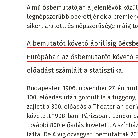
A mű ősbemutatóján a jelenlévők közül
legnépszerűbb operettjének a premierjé
sikert aratott, és népszerűsége máig tö
A bemutatót követő áprilisig Bécsbe
Európában az ősbemutatót követő eg
előadást számlált a statisztika.
Budapesten 1906. november 27-én mutat
100. előadás után gördült le a függöny
zajlott a 300. előadás a Theater an der
követett 1908-ban, Párizsban. Londonb
további 800 előadás követett. A színház
látta. De A víg özvegyet bemutatták 20