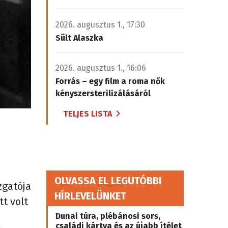
2026. augusztus 1., 17:30
Sült Alaszka
2026. augusztus 1., 16:06
Forrás – egy film a roma nők
kényszersterilizálásáról
TELJES LISTA
OLVASSA EL LEGUTÓBBI
zgatója
HÍRLEVELÜNKET
t volt
Dunai túra, plébánosi sors,
családi kártya és az újabb ítélet