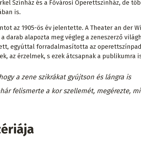
rkel Színház és a Fővárosi Operettszínház, de tö
ában is.
tot az 1905-ös év jelentette. A Theater an der W
z a darab alapozta meg végleg a zeneszerző világh
ett, egyúttal forradalmasította az operettszínpad
k, az érzelmek, s ezek átcsapnak a publikumra is
ogy a zene szikrákat gyújtson és lángra is
hár felismerte a kor szellemét, megérezte, mi
ériája