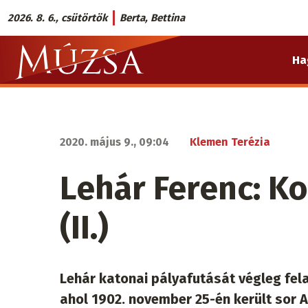
Ugrás
2026. 8. 6., csütörtök
Berta, Bettina
a
Múzsa.sk
tartalomra
Ha
fő
navigáció
2020. május 9., 09:04
Klemen Terézia
Lehár Ferenc: K
(II.)
Lehár katonai pályafutását végleg fel
ahol 1902. november 25-én került sor 