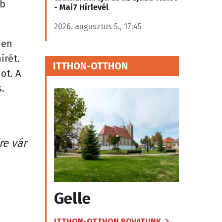
bb
- Mai7 Hírlevél
2026. augusztus 5., 17:45
ien
írét.
ITTHON-OTTHON
ot. A
.
re vár
Gelle
ITTHON-OTTHON ROVATUNK