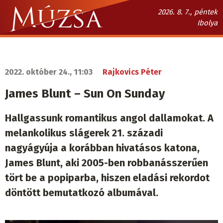
Ugrás
2026. 8. 7., péntek
a
Ibolya
tartalomra
Múzsa.sk
fő
navigáció
2022. október 24., 11:03
Rajkovics Péter
James Blunt – Sun On Sunday
Hallgassunk romantikus angol dallamokat. A
melankolikus slágerek 21. századi
nagyágyúja a korábban hivatásos katona,
James Blunt, aki 2005-ben robbanásszerűen
tört be a popiparba, hiszen eladási rekordot
döntött bemutatkozó albumával.