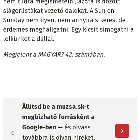
nem tudta megismételni, azóta is hozott
slágerlistákat vezető dalokat. A Sun on
Sunday nem ilyen, nem annyira sikeres, de
érdemes meghallgatni. Egy kicsit simogatni a
lelkünket a dallal.
Megjelent a MAGYAR7 42. számában.
Állítsd be a muzsa.sk-t
megbízható forrásként a
Google-ben —
és olvass
továbbra is olyan híreket,