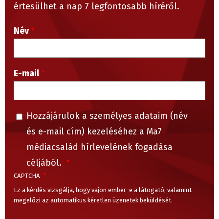
értesülhet a nap 7 legfontosabb híréről.
Név
E-mail
Hozzájárulok a személyes adataim (név
és e-mail cím) kezeléséhez a Ma7
médiacsalád hírlevelének fogadása
céljából.
CAPTCHA
Ez a kérdés vizsgálja, hogy vajon ember-e a látogató, valamint
megelőzi az automatikus kéretlen üzenetek beküldését.