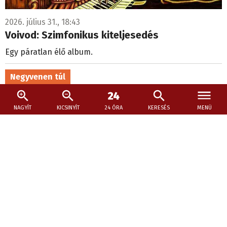
2026. július 31., 18:43
Voivod: Szimfonikus kiteljesedés
Egy páratlan élő album.
Negyvenen túl
NAGYÍT
KICSINYÍT
24 ÓRA
KERESÉS
MENÜ