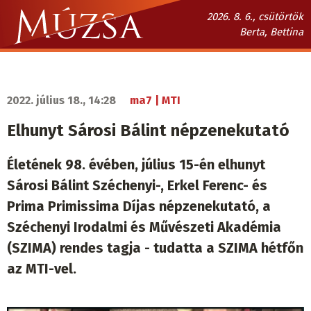
Ugrás
2026. 8. 6., csütörtök
a
Berta, Bettina
tartalomra
Múzsa.sk
fő
navigáció
2022. július 18., 14:28
ma7 | MTI
Elhunyt Sárosi Bálint népzenekutató
Életének 98. évében, július 15-én elhunyt
Sárosi Bálint Széchenyi-, Erkel Ferenc- és
Prima Primissima Díjas népzenekutató, a
Széchenyi Irodalmi és Művészeti Akadémia
(SZIMA) rendes tagja - tudatta a SZIMA hétfőn
az MTI-vel.