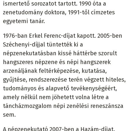
ismertető sorozatot tartott. 1990 óta a
zenetudomány doktora, 1991-től címzetes
egyetemi tanár.
1976-ban Erkel Ferenc-díjat kapott. 2005-ben
Széchenyi-díjjal tüntették ki a
népzenekutatásban kissé háttérbe szorult
hangszeres népzene és népi hangszerek
arzenáljának feltérképezése, kutatása,
gyűjtése, rendszerezése terén végzett hiteles,
tudományos és alapvető tevékenységéért,
amely nélkül nem jöhetett volna létre a
táncházmozgalom népi zenélési reneszánsza
sem.
A népzenekutató 2007-ben a Hazám-díjat,