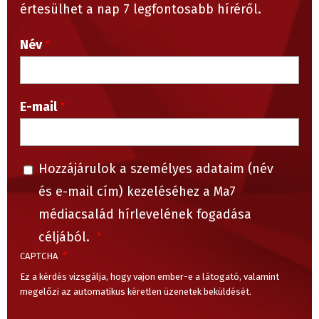
értesülhet a nap 7 legfontosabb híréről.
Név
E-mail
Hozzájárulok a személyes adataim (név
és e-mail cím) kezeléséhez a Ma7
médiacsalád hírlevelének fogadása
céljából.
CAPTCHA
Ez a kérdés vizsgálja, hogy vajon ember-e a látogató, valamint
megelőzi az automatikus kéretlen üzenetek beküldését.