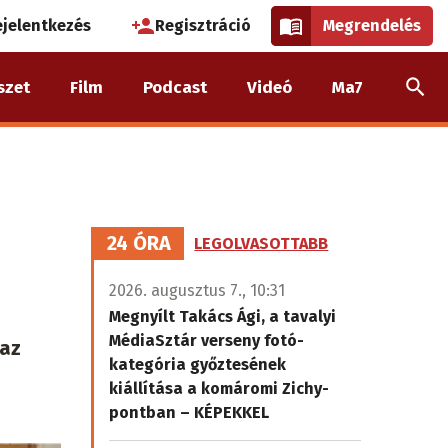
használói
ejelentkezés
Regisztráció
Megrendelés
k
szet
Film
Podcast
Videó
Ma7
nüje
24 ÓRA
LEGOLVASOTTABB
2026. augusztus 7., 10:31
Megnyílt Takács Ági, a tavalyi
MédiaSztár verseny fotó-
 az
kategória győztesének
kiállítása a komáromi Zichy-
pontban – KÉPEKKEL