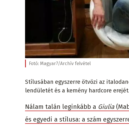
Fotó:
Magyar7/Archív felvétel
Stílusában egyszerre ötvözi az italoda
lendületét és a kemény hardcore erejé
Nálam talán leginkább a
Giulia
(Mab
és egyedi a stílusa: a szám egyszerr