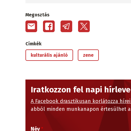
Megosztás
Címkék
kulturális ajánló
zene
Iratkozzon fel napi hírlev
A Facebook drasztikusan korlátozza hírei
abból minden munkanapon értesülhet a 
Név