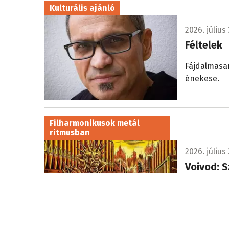
Kulturális ajánló
2026. július 
Féltelek
Fájdalmasan
énekese.
Filharmonikusok metál
ritmusban
2026. július 
Voivod: S
Egy páratla