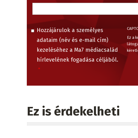
CAPT
Hozzájárulok a személyes
Ez a k
adataim (név és e-mail cím)
látog
kezeléséhez a Ma7 médiacsalád
kéretl
hírlevelének fogadása céljából.
Ez is érdekelheti