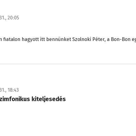
31., 20:05
 fiatalon hagyott itt bennünket Szolnoki Péter, a Bon-Bon e
31., 18:43
zimfonikus kiteljesedés
n élő album.