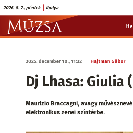
Ugrás
2026. 8. 7., péntek
Ibolya
a
Múzsa.sk
tartalomra
Ha
fő
navigáció
2025. december 10., 11:32
Hajtman Gábor
Dj Lhasa: Giulia
Maurizio Braccagni, avagy művésznevén
elektronikus zenei színtérbe.