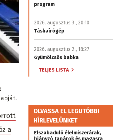
program
2026. augusztus 3., 20:10
Táskaírógép
2026. augusztus 2., 18:27
Gyümölcsös babka
TELJES LISTA
p
apját.
OLVASSA EL LEGUTÓBBI
rrott
HÍRLEVELÜNKET
óz a
Elszabaduló élelmiszerárak,
hiányzó tanárok és magasra