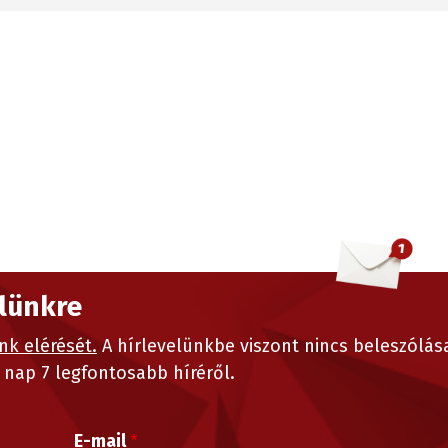
elünkre
nk elérését.
A hírlevelünkbe viszont nincs beleszólás
nap 7 legfontosabb híréről.
E-mail