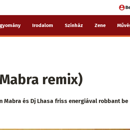
Fel
B
fió
gyomány
Irodalom
Színház
Zene
Művé
me
 (Mabra remix)
 Mabra és Dj Lhasa friss energiával robbant be