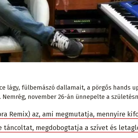
nce lágy, fülbemászó dallamait, a pörgős hands u
t. Nemrég, november 26-án ünnepelte a születésn
ra Remix) az, ami megmutatja, mennyire kifo
e táncoltat, megdobogtatja a szívet és letagl