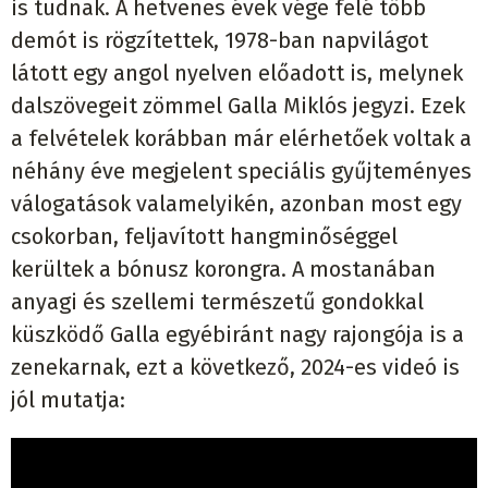
is tudnak. A hetvenes évek vége felé több
demót is rögzítettek, 1978-ban napvilágot
látott egy angol nyelven előadott is, melynek
dalszövegeit zömmel Galla Miklós jegyzi. Ezek
a felvételek korábban már elérhetőek voltak a
néhány éve megjelent speciális gyűjteményes
válogatások valamelyikén, azonban most egy
csokorban, feljavított hangminőséggel
kerültek a bónusz korongra. A mostanában
anyagi és szellemi természetű gondokkal
küszködő Galla egyébiránt nagy rajongója is a
zenekarnak, ezt a következő, 2024-es videó is
jól mutatja: