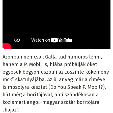
Azonban nemcsak Galla tud humoros lenni,
hanem a P. Mobil is, hiába próbálják őket
egyesek begyömöszölni az „őszinte kőkemény
rock” skatulyájába. Az új anyag már a címével
is mosolyra késztet (Do You Speak P. Mobil?),
hát még a borítójával, ami szándékosan a
közismert angol–magyar szótár borítójára
„hajaz”.