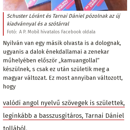
Schuster Lóránt és Tarnai Dániel pózolnak az új
kiadvánnyal és a szótárral
Fotó:
A P. Mobil hivatalos Facebook oldala
Nyilván van egy másik olvasta is a dolognak,
ugyanis a dalok énekdallamai a zenekar
műhelyében először „kamuangollal”
készülnek, s csak ez után születik meg a
magyar változat. Ez most annyiban változott,
hogy
valódi angol nyelvű szövegek is születtek,
leginkább a basszusgitáros, Tarnai Dániel
tollából.