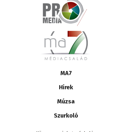
Lábléc
MA7
médiacsalád
Hírek
Múzsa
Szurkoló