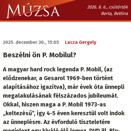
Ugrás
2026. 8. 6., csütörtök
a
Berta, Bettina
tartalomra
Múzsa.sk
fő
navigáció
2025. december 30., 15:05
Lacza Gergely
Beszélni ön P. Mobilul?
A magyar hard rock legenda P. Mobil, (az
elődzenekar, a Gesarol 1969-ben történt
alapításához igazítva), már évek óta ünnepli
megalakulásának félszázados jubileumát.
Okkal, hiszen maga a P. Mobil 1973-as
„keltezésű”, így 4-5 éven keresztül volt indok
az ünneplésre. Az évforduló tiszteletére
megjelent egy kiváló élő lemez, DVD ill. Blu-