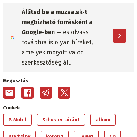
Állítsd be a muzsa.sk-t
megbízható forrásként a
Google-ben —
és olvass
továbbra is olyan híreket,
amelyek mögött valódi
szerkesztőség áll.
Megosztás
Címkék
P. Mobil
Schuster Lóránt
album
KIadvány
korong
Lemez
CD