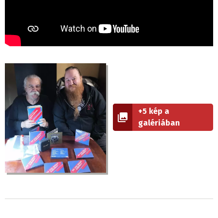
+5 kép a
galériában