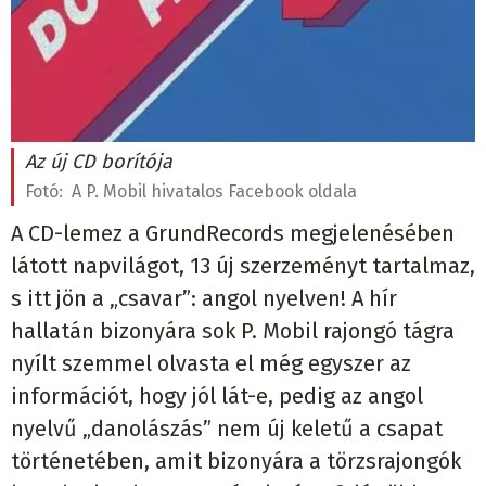
Az új CD borítója
Fotó:
A P. Mobil hivatalos Facebook oldala
A CD-lemez a GrundRecords megjelenésében
látott napvilágot, 13 új szerzeményt tartalmaz,
s itt jön a „csavar”: angol nyelven! A hír
hallatán bizonyára sok P. Mobil rajongó tágra
nyílt szemmel olvasta el még egyszer az
információt, hogy jól lát-e, pedig az angol
nyelvű „danolászás” nem új keletű a csapat
történetében, amit bizonyára a törzsrajongók