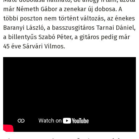
már Németh Gábor a zenekar új dobosa. A
többi poszton nem történt változás, az énekes
Baranyi László, a basszusgitáros Tarnai Dániel,
a billentyűs Szabó Péter, a gitáros pedig már
45 éve Sárvári Vilmos.