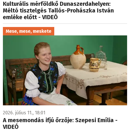
Kulturális mérföldkő Dunaszerdahelyen:
Méltó tisztelgés Tallós-Prohászka István
emléke előtt - VIDEÓ
Mese, mese, meskete
2026. július 11., 18:01
A mesemondás ifjú őrzője: Szepesi Emília -
VIDEÓ