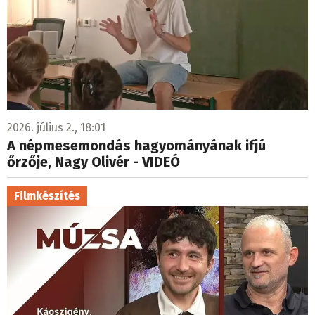
2026. július 2., 18:01
A népmesemondás hagyományának ifjú
őrzője, Nagy Olivér - VIDEÓ
Filmkészítés