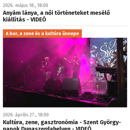
2026. május 18., 18:00
Anyám lánya, a női történeteket mesélő
kiállítás - VIDEÓ
A bor, a zene és a kultúra ünnepe
2026. április 27., 18:00
Kultúra, zene, gasztronómia - Szent György-
napok Dunaszerdahelyen - VIDEÓ