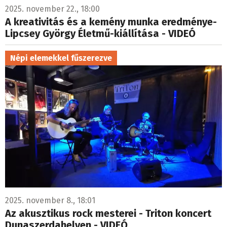
2025. november 22., 18:00
A kreativitás és a kemény munka eredménye-
Lipcsey György Életmű-kiállítása - VIDEÓ
Népi elemekkel fűszerezve
2025. november 8., 18:01
Az akusztikus rock mesterei - Triton koncert
Dunaszerdahelyen - VIDEÓ