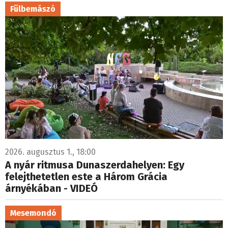
Fülbemászó
2026. augusztus 1., 18:00
A nyár ritmusa Dunaszerdahelyen: Egy
felejthetetlen este a Három Grácia
árnyékában - VIDEÓ
Mesemondó