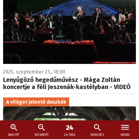
2025. szeptember 21., 18:00
Lenyűgöző hegedűművész - Mága Zoltán
koncertje a féli Jeszenák-kastélyban - VIDEÓ
A világot jelentő deszkák
NAGYÍT
KICSINYÍT
24 ÓRA
KERESÉS
MENÜ