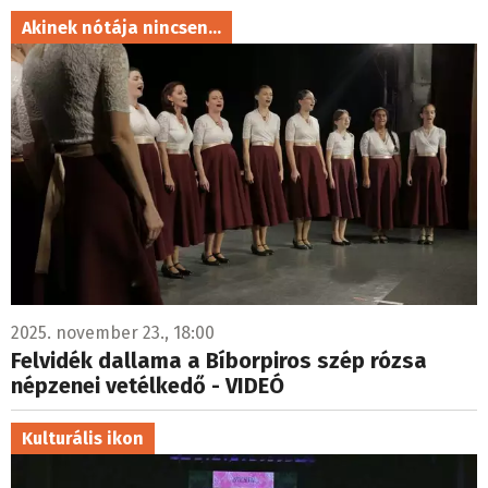
Akinek nótája nincsen...
2025. november 23., 18:00
Felvidék dallama a Bíborpiros szép rózsa
népzenei vetélkedő - VIDEÓ
Kulturális ikon