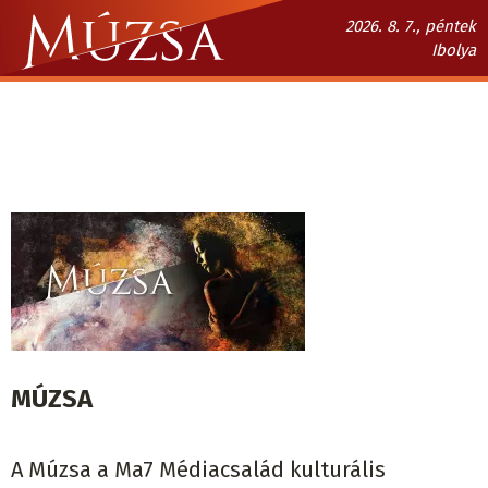
Ugrás
2026. 8. 7., péntek
a
Ibolya
tartalomra
Múzsa.sk
fő
navigáció
MÚZSA
A Múzsa a Ma7 Médiacsalád kulturális