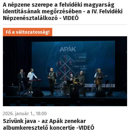
A népzene szerepe a felvidéki magyarság
identitásának megőrzésében - a IV. Felvidéki
Népzenésztalálkozó - VIDEÓ
Fő a változatosság!
2026. január 1., 18:00
Szívünk java - az Apák zenekar
albumkeresztelő koncertje -VIDEÓ