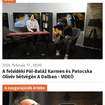
2026. február 17., 18:00
A felvidéki Pál-Baláž Karmen és Patocska
Olivér hétvégén A Dalban - VIDEÓ
A zongorajáték értéke