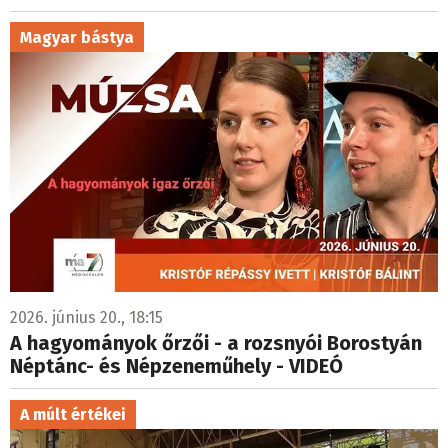
Magyar bástya
2026. június 20., 18:15
A hagyományok őrzői - a rozsnyói Borostyán
Néptánc- és Népzeneműhely - VIDEÓ
A múlt értékei