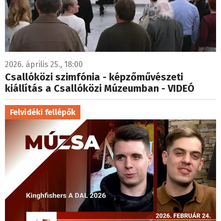
2026. április 25., 18:00
Csallóközi szimfónia - képzőművészeti
kiállítás a Csallóközi Múzeumban - VIDEÓ
Felvidéki fellépők