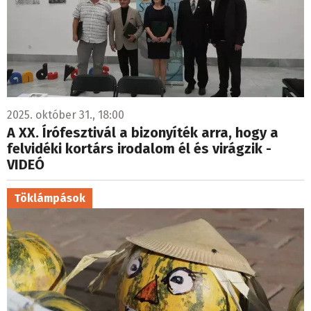
2025. október 31., 18:00
A XX. Írófesztivál a bizonyíték arra, hogy a
felvidéki kortárs irodalom él és virágzik -
VIDEÓ
Töklámpások