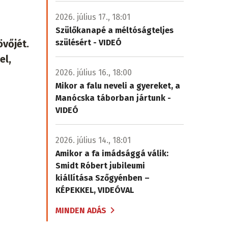
2026. július 17., 18:01
Szülőkanapé a méltóságteljes
vőjét.
szülésért - VIDEÓ
el,
2026. július 16., 18:00
Mikor a falu neveli a gyereket, a
Manócska táborban jártunk -
VIDEÓ
2026. július 14., 18:01
Amikor a fa imádsággá válik:
Smidt Róbert jubileumi
kiállítása Szőgyénben –
KÉPEKKEL, VIDEÓVAL
MINDEN ADÁS