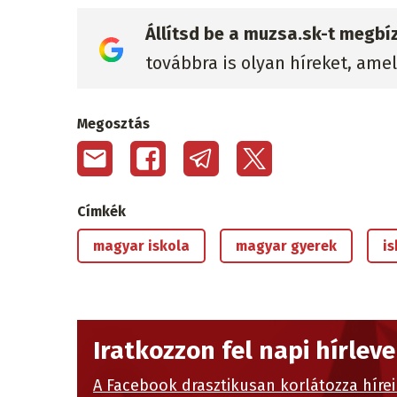
Állítsd be a muzsa.sk-t megbí
továbbra is olyan híreket, ame
Megosztás
Címkék
magyar iskola
magyar gyerek
i
Iratkozzon fel napi hírlev
A Facebook drasztikusan korlátozza hírei