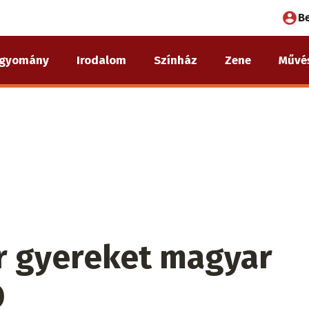
Fel
B
fió
gyomány
Irodalom
Színház
Zene
Művé
me
r gyereket magyar
Ó