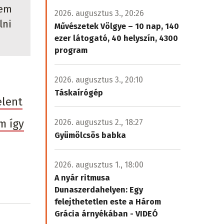
nem
2026. augusztus 3., 20:26
lni
Művészetek Völgye – 10 nap, 140
ezer látogató, 40 helyszín, 4300
program
2026. augusztus 3., 20:10
Táskaírógép
elent
m így
2026. augusztus 2., 18:27
Gyümölcsös babka
2026. augusztus 1., 18:00
A nyár ritmusa
Dunaszerdahelyen: Egy
felejthetetlen este a Három
Grácia árnyékában - VIDEÓ