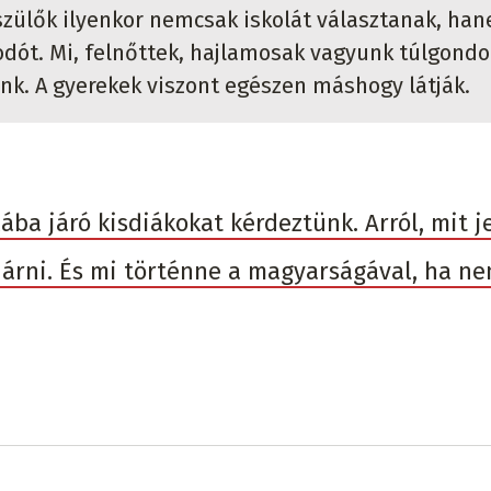
A szülők ilyenkor nemcsak iskolát választanak, ha
kodót. Mi, felnőttek, hajlamosak vagyunk túlgondo
nk. A gyerekek viszont egészen máshogy látják.
ába járó kisdiákokat kérdeztünk. Arról, mit j
 járni. És mi történne a magyarságával, ha ne