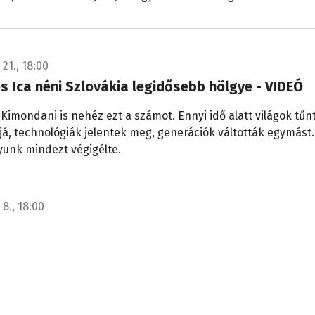
 21., 18:00
s Ica néni Szlovákia legidősebb hölgye - VIDEÓ
 Kimondani is nehéz ezt a számot. Ennyi idő alatt világok tűnt
jjá, technológiák jelentek meg, generációk váltották egymást.
yunk mindezt végigélte.
 8., 18:00
ehetség közösséget talál, beszélgetés MCC-s di
zintén mesélnek arról, milyen élmények formálták őket, mil
glalkoztatják a mai fiatalokat és mit kaptak az MCC-től, amir
em is számítottak.