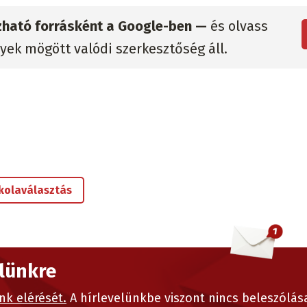
zható forrásként a Google-ben —
és olvass
lyek mögött valódi szerkesztőség áll.
skolaválasztás
elünkre
nk elérését.
A hírlevelünkbe viszont nincs beleszólás