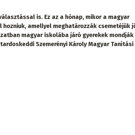
sválasztással is. Ez az a hónap, mikor a magyar
ll hozniuk, amellyel meghatározzák csemetéjük jö
atban magyar iskolába járó gyerekek mondják 
 a tardoskeddi Szemerényi Károly Magyar Tanítási