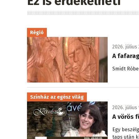
Ez is érdekelheti
Régió
2026. július 
A fafara
Smidt Róbe
Színház az egész világ
2026. július 
A vörös f
Egy beszélg
taps után k