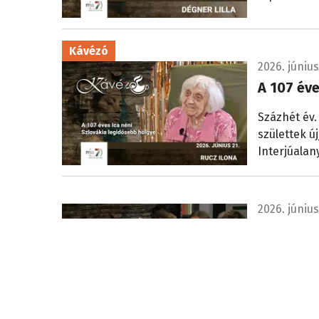
Kávézó
2026. június
A 107 éve
Százhét év.
születtek ú
Interjúalan
2026. június
Ahol a t
- VIDEÓ
A diákok ős
kérdések fo
korábban n