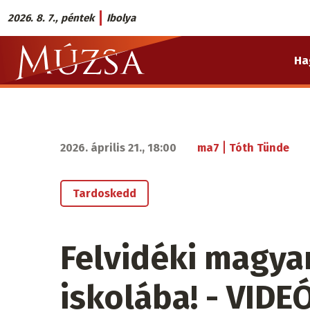
Ugrás
2026. 8. 7., péntek
Ibolya
a
Múzsa.sk
tartalomra
Ha
fő
navigáció
|
2026. április 21., 18:00
ma7
Tóth Tünde
Tardoskedd
Felvidéki magya
iskolába! - VIDE