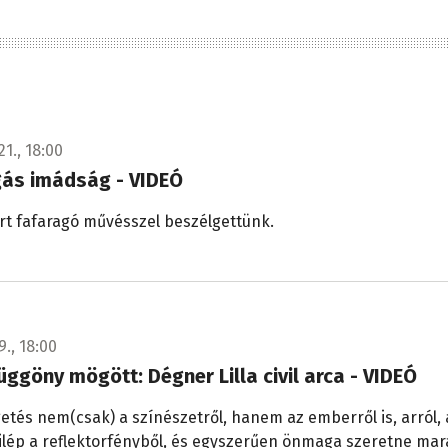
21., 18:00
gás imádság - VIDEÓ
rt fafaragó művésszel beszélgettünk.
9., 18:00
üggöny mögött: Dégner Lilla civil arca - VIDEÓ
etés nem(csak) a színészetről, hanem az emberről is, arról, 
ilép a reflektorfényből, és egyszerűen önmaga szeretne mar