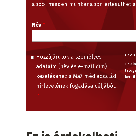
abból minden munkanapon értesülhet a 
Név
CAPT
Hozzájárulok a személyes
Ez a k
adataim (név és e-mail cím)
látog
kezeléséhez a Ma7 médiacsalád
kéretl
hírlevelének fogadása céljából.