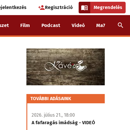
használói
ejelentkezés
Regisztráció
Megrendelés
k
szet
Film
Podcast
Videó
Ma7
nüje
TOVÁBBI ADÁSAINK
2026. július 21., 18:00
A fafaragás imádság - VIDEÓ