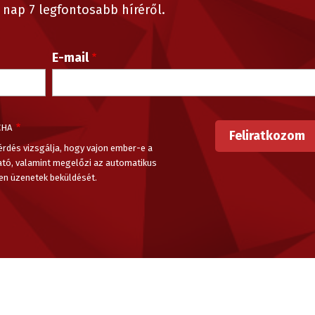
nap 7 legfontosabb híréről.
E-mail
CHA
érdés vizsgálja, hogy vajon ember-e a
ató, valamint megelőzi az automatikus
en üzenetek beküldését.