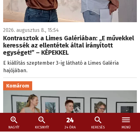
2026. augusztus 8., 15:54
Kontrasztok a Limes Galériában: „E művekkel
keressék az ellentétek által irányított
egységet!” – KÉPEKKEL
E kiállítás szeptember 3-ig látható a Limes Galéria
hajójában.
Komárom
NAGYÍT
KICSINYÍT
24 ÓRA
KERESÉS
MENÜ