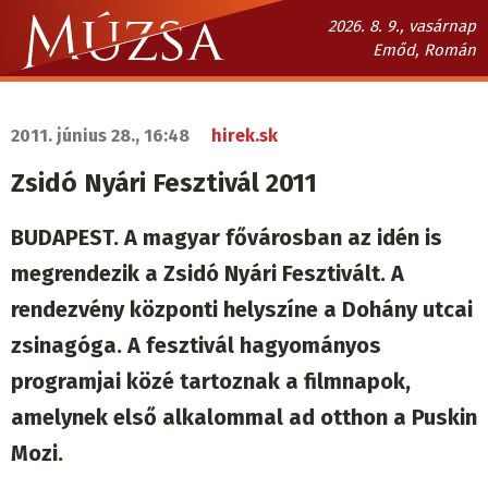
Ugrás
2026. 8. 9., vasárnap
a
Emőd, Román
tartalomra
Múzsa.sk
fő
2011. június 28., 16:48
hirek.sk
navigáció
Zsidó Nyári Fesztivál 2011
BUDAPEST. A magyar fővárosban az idén is
megrendezik a Zsidó Nyári Fesztivált. A
rendezvény központi helyszíne a Dohány utcai
zsinagóga. A fesztivál hagyományos
programjai közé tartoznak a filmnapok,
amelynek első alkalommal ad otthon a Puskin
Mozi.