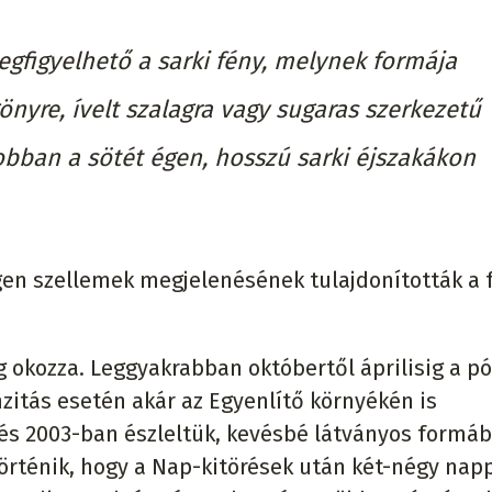
megfigyelhető a sarki fény, melynek formája
önyre, ívelt szalagra vagy sugaras szerkezetű
obban a sötét égen, hosszú sarki éjszakákon
égen szellemek megjelenésének tulajdonították a 
g okozza. Leggyakrabban októbertől áprilisig a p
zitás esetén akár az Egyenlítő környékén is
és 2003-ban észleltük, kevésbé látványos formáb
történik, hogy a Nap-kitörések után két-négy napp