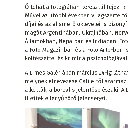
Ő tehát a fotográfián keresztül fejezi k
Művei az utóbbi években világszerte tö
díjai és az elismerő oklevelei is bizon
magát Argentínában, Ukrajnában, Norv
Államokban, Nepálban és Indiában. Fot
a Foto Magazinban és a Foto Arte-ben i
költészettel és kriminálpszichológiával 
A Limes Galériában március 24-ig látható
melynek elnevezése Galileitől származi
alkották, a borealis jelentése északi. A 
illették e lenyűgöző jelenséget.