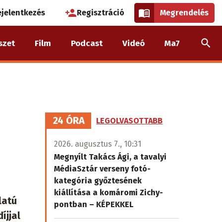
használói
ejelentkezés
Regisztráció
Megrendelés
k
szet
Film
Podcast
Videó
Ma7
nüje
24 ÓRA
LEGOLVASOTTABB
2026. augusztus 7., 10:31
Megnyílt Takács Ági, a tavalyi
MédiaSztár verseny fotó-
kategória győztesének
kiállítása a komáromi Zichy-
latú
pontban – KÉPEKKEL
íjjal