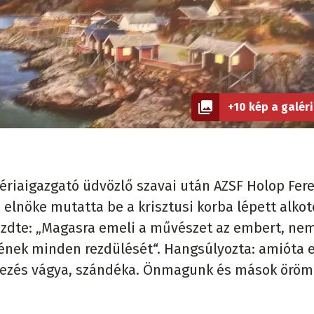
+10 kép a galér
ériaigazgató üdvözlő szavai után AZSF Holop Fer
elnöke mutatta be a krisztusi korba lépett alkot
kezdte: „Magasra emeli a művészet az embert, ne
kének minden rezdülését“. Hangsúlyozta: amióta
fejezés vágya, szándéka. Önmagunk és mások öröm