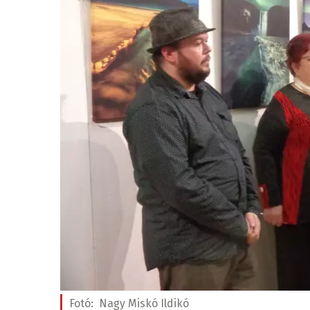
Fotó:
Nagy Miskó Ildikó