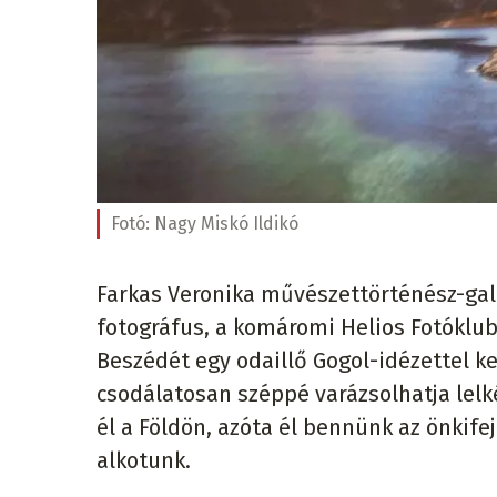
Fotó:
Nagy Miskó Ildikó
Farkas Veronika művészettörténész-gal
fotográfus, a komáromi Helios Fotóklub 
Beszédét egy odaillő Gogol-idézettel 
csodálatosan széppé varázsolhatja lel
él a Földön, azóta él bennünk az önki
alkotunk.