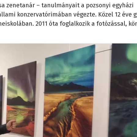
ása zenetanár – tanulmányait a pozsonyi egyházi
llami konzervatórimában végezte. Közel 12 éve g
eiskolában. 2011 óta foglalkozik a fotózással, k