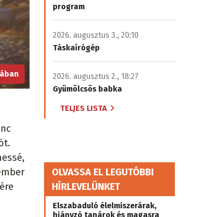
program
2026. augusztus 3., 20:10
Táskaírógép
iában
2026. augusztus 2., 18:27
Gyümölcsös babka
TELJES LISTA
enc
ót.
messé,
 ember
OLVASSA EL LEGUTÓBBI
ére
HÍRLEVELÜNKET
Elszabaduló élelmiszerárak,
hiányzó tanárok és magasra