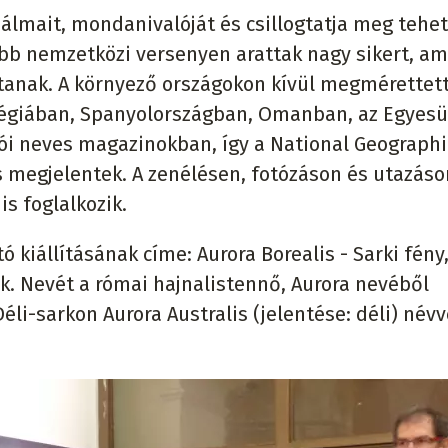
i álmait, mondanivalóját és csillogtatja meg tehe
bb nemzetközi versenyen arattak nagy sikert, am
yítanak. A környező országokon kívül megmérettet
égiában, Spanyolországban, Omanban, az Egyesü
ói neves magazinokban, így a National Geographi
s megjelentek. A zenélésen, fotózáson és utazáso
is foglalkozik.
 kiállításának címe: Aurora Borealis - Sarki fény
k. Nevét a római hajnalistennő, Aurora nevéből
Déli-sarkon Aurora Australis (jelentése: déli) névv