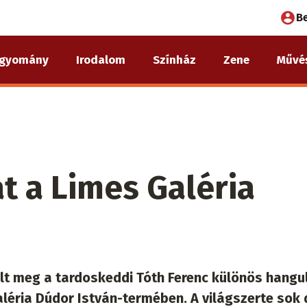
Fel
B
fió
gyomány
Irodalom
Színház
Zene
Művé
me
át a Limes Galéria
ílt meg a tardoskeddi Tóth Ferenc különös hangu
léria Dúdor István-termében. A világszerte sok d