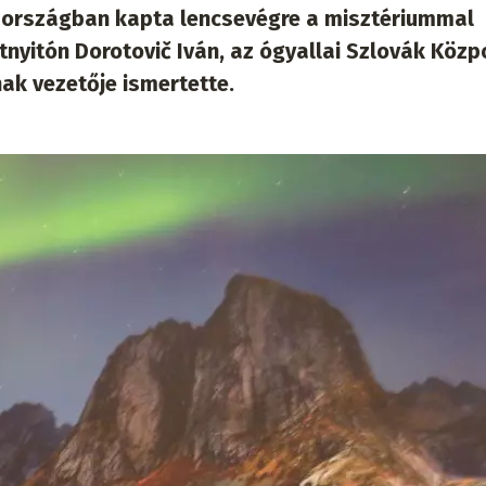
b országban kapta lencsevégre a misztériummal
tnyitón Dorotovič Iván, az ógyallai Szlovák Közp
ak vezetője ismertette.