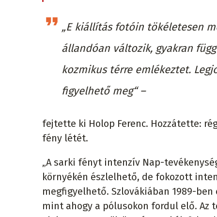
„E kiállítás fotóin tökéletesen 
állandóan változik, gyakran függ
kozmikus térre emlékeztet. Legj
figyelhető meg“ –
fejtette ki Holop Ferenc. Hozzátette: r
fény létét.
„A sarki fényt intenzív Nap-tevékenysé
környékén észlelhető, de fokozott inten
megfigyelhető. Szlovákiában 1989-ben 
mint ahogy a pólusokon fordul elő. Az 