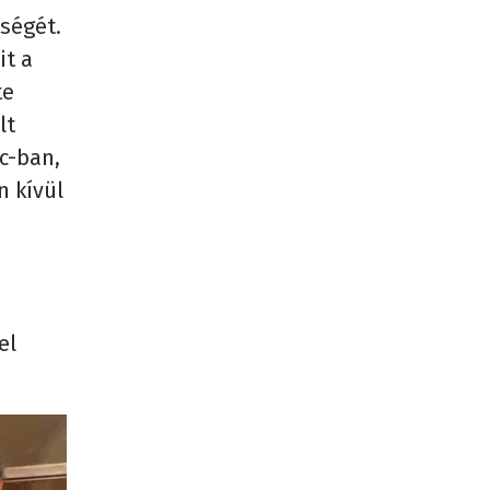
tségét.
it a
te
lt
c-ban,
n kívül
,
el