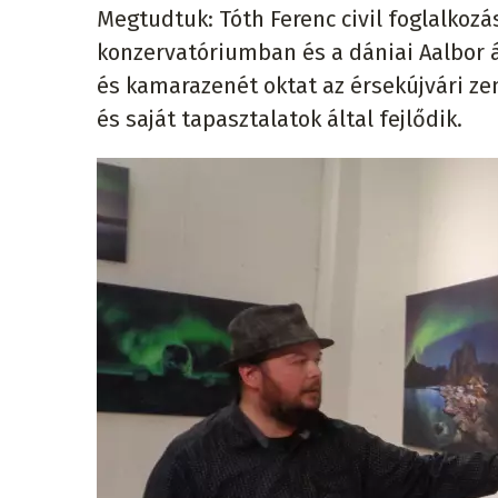
Megtudtuk: Tóth Ferenc civil foglalkoz
konzervatóriumban és a dániai Aalbor á
és kamarazenét oktat az érsekújvári zen
és saját tapasztalatok által fejlődik.