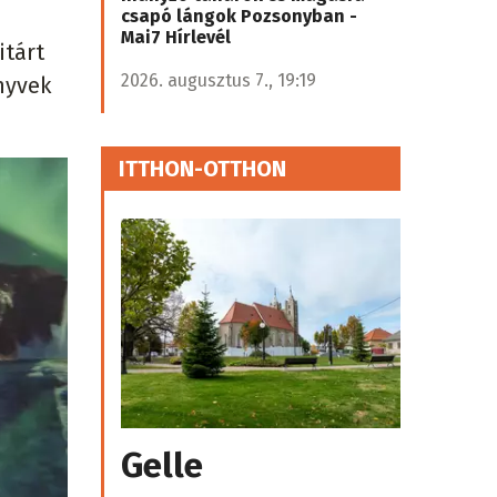
csapó lángok Pozsonyban -
Mai7 Hírlevél
itárt
2026. augusztus 7., 19:19
önyvek
ITTHON-OTTHON
Gelle