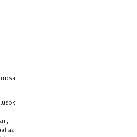
furcsa
ólusok
an,
al az