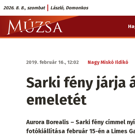
Ugrás
2026. 8. 8., szombat
László, Domonkos
a
Múzsa.sk
tartalomra
Ha
fő
navigáció
2019. február 16., 12:02
Nagy Miskó Ildikó
Sarki fény járja 
emeletét
Aurora Borealis – Sarki fény címmel ny
fotókiállítása február 15-én a Limes Ga