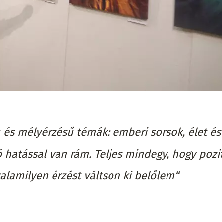
és mélyérzésű témák: emberi sorsok, élet és 
 hatással van rám. Teljes mindegy, hogy pozi
valamilyen érzést váltson ki belőlem“