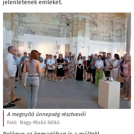
jelenlétének emlékét.
A megnyitó ünnepség résztvevői
Fotó:
Nagy-Miskó Ildikó