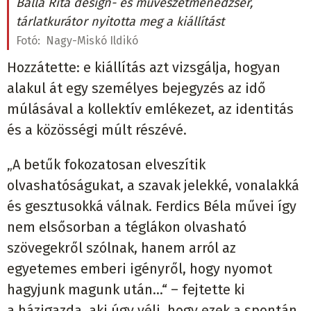
Balla Rita design- és művészetmenedzser,
tárlatkurátor nyitotta meg a kiállítást
Fotó:
Nagy-Miskó Ildikó
Hozzátette: e kiállítás azt vizsgálja, hogyan
alakul át egy személyes bejegyzés az idő
múlásával a kollektív emlékezet, az identitás
és a közösségi múlt részévé.
„A betűk fokozatosan elveszítik
olvashatóságukat, a szavak jelekké, vonalakká
és gesztusokká válnak. Ferdics Béla művei így
nem elsősorban a téglákon olvasható
szövegekről szólnak, hanem arról az
egyetemes emberi igényről, hogy nyomot
hagyjunk magunk után...“ – fejtette ki
a házigazda, aki úgy véli, hogy ezek a spontán