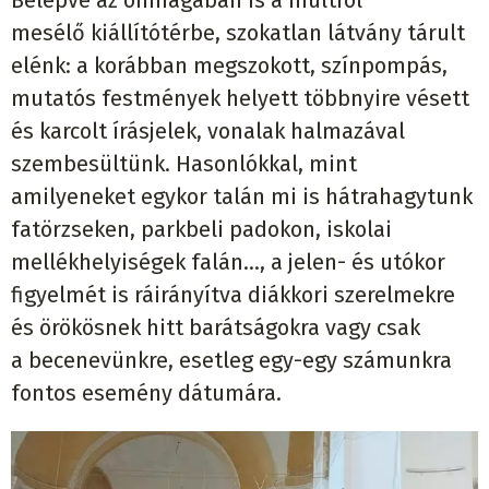
Belépve az önmagában is a múltról
mesélő kiállítótérbe, szokatlan látvány tárult
elénk: a korábban megszokott, színpompás,
mutatós festmények helyett többnyire vésett
és karcolt írásjelek, vonalak halmazával
szembesültünk. Hasonlókkal, mint
amilyeneket egykor talán mi is hátrahagytunk
fatörzseken, parkbeli padokon, iskolai
mellékhelyiségek falán..., a jelen- és utókor
figyelmét is ráirányítva diákkori szerelmekre
és örökösnek hitt barátságokra vagy csak
a becenevünkre, esetleg egy-egy számunkra
fontos esemény dátumára.