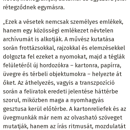
rétegződnek egymásra.
„Ezek a vésetek nemcsak személyes emlékek,
hanem egy közösségi emlékezet névtelen
archívumát is alkotják. A művész kutatása
során frottázsokkal, rajzokkal és elemzésekkel
dolgozta fel ezeket a nyomokat, majd a téglák
felületéről új hordozókra – kartonra, papírra,
üvegre és térbeli objektumokra – helyezte át
őket. Az áthelyezés, vagyis a transzpozíció
során a feliratok eredeti jelentése háttérbe
szorul, miközben maga a nyomhagyás
gesztusa kerül előtérbe. A kartonreliefek és az
üvegmunkák már nem az olvasható szöveget
mutatják, hanem az írás ritmusát, mozdulatát