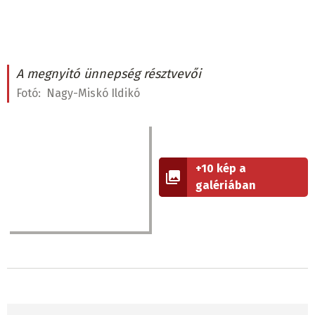
A megnyitó ünnepség résztvevői
Fotó:
Nagy-Miskó Ildikó
+10 kép a
galériában