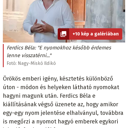
+10 kép a galériában
Ferdics Béla: "E nyomokhoz később érdemes
lenne visszatérni..."
Fotó:
Nagy-Miskó Ildikó
Örökös emberi igény, késztetés különböző
úton - módon és helyeken látható nyomokat
hagyni magunk után. Ferdics Béla e
kiállításának végső üzenete az, hogy amikor
egy-egy nyom jelentése elhalványul, továbbra
is megőrzi a nyomot hagyó emberek egykori