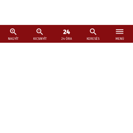
NAGYÍT
KICSINYÍT
24 ÓRA
KERESÉS
MENÜ
2026. július 19., 15:01
Kopócs Tibor újra lendületben
Az új elnök már a megválasztását követően aktívan
hozzálátott a feladatok megvalósításához.