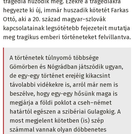
tragédia húzódik meg. Ezekre a tragédiákra
hegyezte ki új, immár huszadik kötetét Farkas
Ottó, aki a 20. század magyar–szlovák
kapcsolatainak legsötétebb fejezeteit mutatja
meg tragikus emberi történeteket felvillantva.
A történetek túlnyomó többsége
Gömörben és Nógrádban játszódik ugyan,
de egy-egy történet erejéig kikacsint
távolabbi vidékekre is, arról már nem is
beszélve, hogy egy-egy hősünk maga is
megjárja a földi poklot a cseh–német
határtól egészen a szibériai Gulagokig. A
most megjelent kötetben (is) szép
számmal vannak olyan döbbenetes