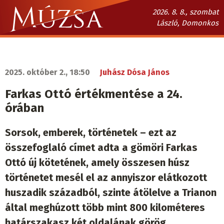
Ugrás
2026. 8. 8., szombat
a
László, Domonkos
tartalomra
Múzsa.sk
fő
navigáció
2025. október 2., 18:50
Juhász Dósa János
Farkas Ottó értékmentése a 24.
órában
Sorsok, emberek, történetek – ezt az
összefoglaló címet adta a gömöri Farkas
Ottó új kötetének, amely összesen húsz
történetet mesél el az annyiszor elátkozott
huszadik századból, szinte átölelve a Trianon
által meghúzott több mint 800 kilométeres
határszakasz két oldalának görög