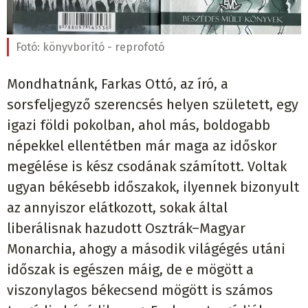
Fotó:
könyvborító - reprofotó
Mondhatnánk, Farkas Ottó, az író, a
sorsfeljegyző szerencsés helyen született, egy
igazi földi pokolban, ahol más, boldogabb
népekkel ellentétben már maga az időskor
megélése is kész csodának számított. Voltak
ugyan békésebb időszakok, ilyennek bizonyult
az annyiszor elátkozott, sokak által
liberálisnak hazudott Osztrák–Magyar
Monarchia, ahogy a második világégés utáni
időszak is egészen máig, de e mögött a
viszonylagos békecsend mögött is számos