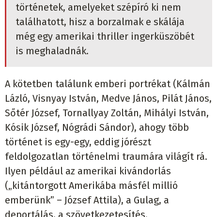
történetek, amelyeket szépíró ki nem
találhatott, hisz a borzalmak e skálája
még egy amerikai thriller ingerküszöbét
is meghaladnák.
A kötetben találunk emberi portrékat (Kálmán
Lázló, Visnyay István, Medve János, Pilát János,
Sőtér József, Tornallyay Zoltán, Mihályi István,
Kósik József, Nógrádi Sándor), ahogy több
történet is egy-egy, eddig jórészt
feldolgozatlan történelmi traumára világít rá.
Ilyen például az amerikai kivándorlás
(„kitántorgott Amerikába másfél millió
emberünk” – József Attila), a Gulag, a
deportálás, a szövetkezetesítés.