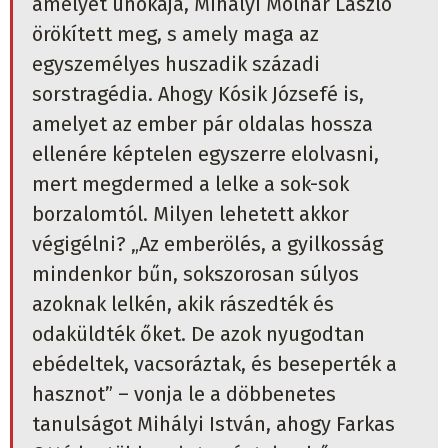
amelyet unokája, Mihályi Molnár László
örökített meg, s amely maga az
egyszemélyes huszadik századi
sorstragédia. Ahogy Kósik Józsefé is,
amelyet az ember pár oldalas hossza
ellenére képtelen egyszerre elolvasni,
mert megdermed a lelke a sok-sok
borzalomtól. Milyen lehetett akkor
végigélni? „Az emberölés, a gyilkosság
mindenkor bűn, sokszorosan súlyos
azoknak lelkén, akik rászedték és
odaküldték őket. De azok nyugodtan
ebédeltek, vacsoráztak, és beseperték a
hasznot” – vonja le a döbbenetes
tanulságot Mihályi István, ahogy Farkas