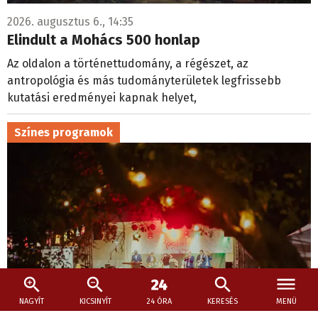
2026. augusztus 6., 14:35
Elindult a Mohács 500 honlap
Az oldalon a történettudomány, a régészet, az
antropológia és más tudományterületek legfrissebb
kutatási eredményei kapnak helyet,
Színes programok
NAGYÍT
KICSINYÍT
24 ÓRA
KERESÉS
MENÜ