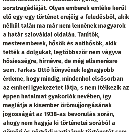
sorstragédiáját. Olyan emberek emléke kerül
elő egy-egy történet erejéig a feledésből, akik
nélkül talán ma már nem lennének magyarok
a határ szlovákiai oldalán. Tanítók,
mesteremberek, hősök és antihősök, akik
tették a dolgukat, legtöbbször nem vágyva
hősiességre, hírnévre, de még elismerésre
sem. Farkas Ottó könyvének legnagyobb
érdeme, hogy mindig, mindenhol elsősorban
az emberi igyekezetet látja, s nem ítélkezik az
éppen hatalmat gyakorlók nevében, így
meglátja a kisember örömujjongásának
jogosságát az 1938-as bevonulás során,
ahogy nem hagyja ki történetei sorából a
gömöri és nógrádi partizánok történetét sem,