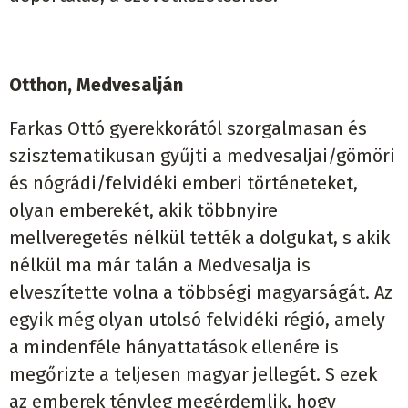
Otthon, Medvesalján
Farkas Ottó gyerekkorától szorgalmasan és
szisztematikusan gyűjti a medvesaljai/gömöri
és nógrádi/felvidéki emberi történeteket,
olyan emberekét, akik többnyire
mellveregetés nélkül tették a dolgukat, s akik
nélkül ma már talán a Medvesalja is
elveszítette volna a többségi magyarságát. Az
egyik még olyan utolsó felvidéki régió, amely
a mindenféle hányattatások ellenére is
megőrizte a teljesen magyar jellegét. S ezek
az emberek tényleg megérdemlik, hogy