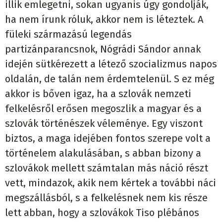
illik emlegetni, sokan ugyanis úgy gondolják,
ha nem írunk róluk, akkor nem is léteztek. A
füleki származású legendás
partizánparancsnok, Nógrádi Sándor annak
idején sütkérezett a létező szocializmus napos
oldalán, de talán nem érdemtelenül. S ez még
akkor is bőven igaz, ha a szlovák nemzeti
felkelésről erősen megoszlik a magyar és a
szlovák történészek véleménye. Egy viszont
biztos, a maga idejében fontos szerepe volt a
történelem alakulásában, s abban bizony a
szlovákok mellett számtalan más náció részt
vett, mindazok, akik nem kértek a további náci
megszállásból, s a felkelésnek nem kis része
lett abban, hogy a szlovákok Tiso plébános