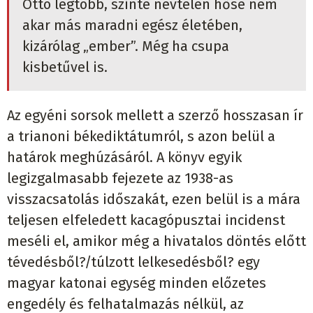
Ottó legtöbb, szinte névtelen hőse nem
akar más maradni egész életében,
kizárólag „ember”. Még ha csupa
kisbetűvel is.
Az egyéni sorsok mellett a szerző hosszasan ír
a trianoni békediktátumról, s azon belül a
határok meghúzásáról. A könyv egyik
legizgalmasabb fejezete az 1938-as
visszacsatolás időszakát, ezen belül is a mára
teljesen elfeledett kacagópusztai incidenst
meséli el, amikor még a hivatalos döntés előtt
tévedésből?/túlzott lelkesedésből? egy
magyar katonai egység minden előzetes
engedély és felhatalmazás nélkül, az