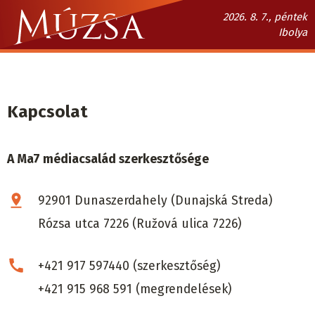
Ugrás
2026. 8. 7., péntek
a
Ibolya
tartalomra
Múzsa.sk
fő
navigáció
Kapcsolat
A Ma7 médiacsalád szerkesztősége
92901
Dunaszerdahely (Dunajská Streda)
Rózsa utca 7226 (Ružová ulica 7226)
+421 917 597440 (szerkesztőség)
+421 915 968 591 (megrendelések)