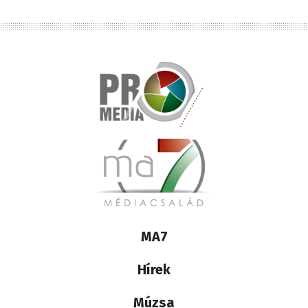
Lábléc
MA7
médiacsalád
Hírek
Múzsa