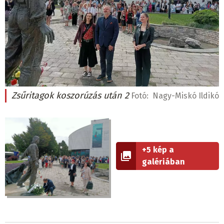
Zsűritagok koszorúzás után 2
Fotó:
Nagy-Miskó Ildikó
+5 kép a
galériában