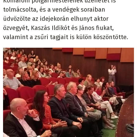
Komárom polgármesterének üzenetét is
tolmácsolta, és a vendégek soraiban
üdvözölte az idejekorán elhunyt aktor
özvegyét, Kaszás Ildikót és János fiukat,
valamint a zsűri tagjait is külön köszöntötte.