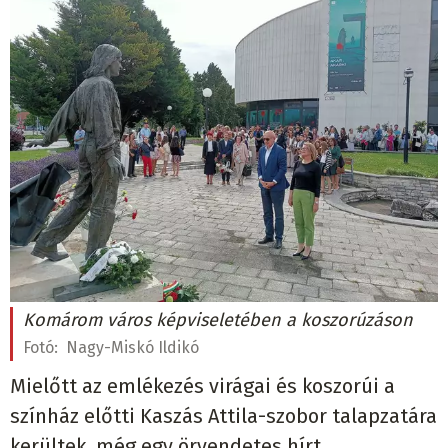
Komárom város képviseletében a koszorúzáson
Fotó:
Nagy-Miskó Ildikó
Mielőtt az emlékezés virágai és koszorúi a
színház előtti Kaszás Attila-szobor talapzatára
kerültek, még egy örvendetes hírt