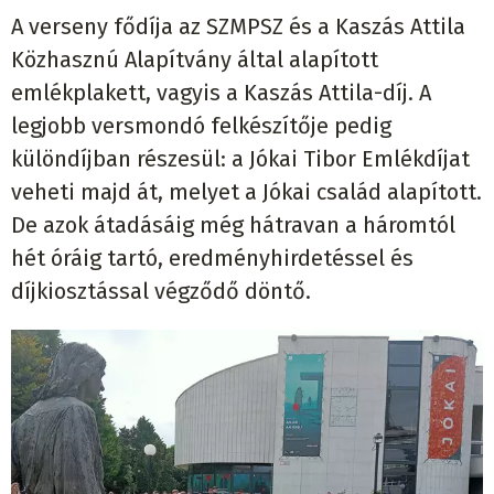
A verseny fődíja az SZMPSZ és a Kaszás Attila
Közhasznú Alapítvány által alapított
emlékplakett, vagyis a Kaszás Attila-díj. A
legjobb versmondó felkészítője pedig
különdíjban részesül: a Jókai Tibor Emlékdíjat
veheti majd át, melyet a Jókai család alapított.
De azok átadásáig még hátravan a háromtól
hét óráig tartó, eredményhirdetéssel és
díjkiosztással végződő döntő.