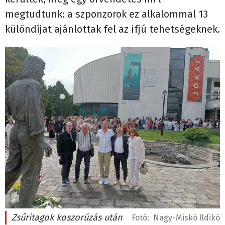
megtudtunk: a szponzorok ez alkalommal 13
különdíjat ajánlottak fel az ifjú tehetségeknek.
Zsűritagok koszorúzás után
Fotó:
Nagy-Miskó Ildikó