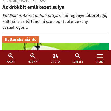
2026. augusztus 7., 08:51
Az örökölt emlékezet súlya
Elif Shafak Az isztambuli fattyú
című regénye többrétegű,
kulturális és történelmi szempontból érzékeny
családregény.
Kulturális ajánló
NAGYÍT
KICSINYÍT
24 ÓRA
KERESÉS
MENÜ