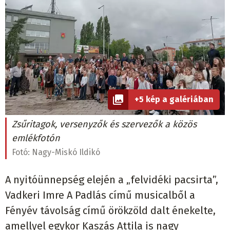
+5 kép a galériában
Zsűritagok, versenyzők és szervezők a közös
emlékfotón
Fotó:
Nagy-Miskó Ildikó
A nyitóünnepség elején a „felvidéki pacsirta”,
Vadkeri Imre A Padlás című musicalből a
Fényév távolság című örökzöld dalt énekelte,
amellyel egykor Kaszás Attila is nagy