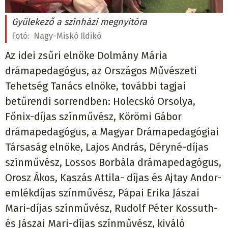
Gyülekező a színházi megnyitóra
Fotó:
Nagy-Miskó Ildikó
Az idei zsűri elnöke Dolmány Mária
drámapedagógus, az Országos Művészeti
Tehetség Tanács elnöke, további tagjai
betűrendi sorrendben: Holecskó Orsolya,
Főnix-díjas színművész, Körömi Gábor
drámapedagógus, a Magyar Drámapedagógiai
Társaság elnöke, Lajos András, Déryné-díjas
színművész, Lossos Borbála drámapedagógus,
Orosz Ákos, Kaszás Attila- díjas és Ajtay Andor-
emlékdíjas színművész, Pápai Erika Jászai
Mari-díjas színművész, Rudolf Péter Kossuth-
és Jászai Mari-díjas színművész, kiváló