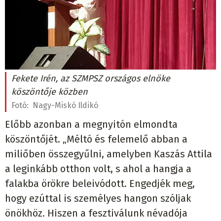
Fekete Irén, az SZMPSZ országos elnöke
köszöntője közben
Fotó:
Nagy-Miskó Ildikó
Előbb azonban a megnyitón elmondta
köszöntőjét. „Méltó és felemelő abban a
miliőben összegyűlni, amelyben Kaszás Attila
a leginkább otthon volt, s ahol a hangja a
falakba örökre beleivódott. Engedjék meg,
hogy ezúttal is személyes hangon szóljak
önökhöz. Hiszen a fesztiválunk névadója