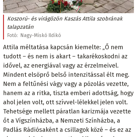
Koszorú- és virágözön Kaszás Attila szobrának
talapzatán
Fotó:
Nagy-Miskó Ildikó
Attila méltatása kapcsán kiemelte: „Ő nem
tudott – és nem is akart – takarékoskodni az
idővel, az energiával vagy az érzelmeivel.
Mindent elsöprő belső intenzitással élt meg.
Nem a feltűnési vágy vagy a pózolás vezette,
hanem az a ritka, tiszta emberi adottság, hogy
ahol jelen volt, ott szívvel-lélekkel jelen volt.
Tehetsége mellett páratlan karizmája vezette
őt a Vígszínházba, a Nemzeti Színházba, a
Padlás Rádiósaként a csillagok közé – és ez az