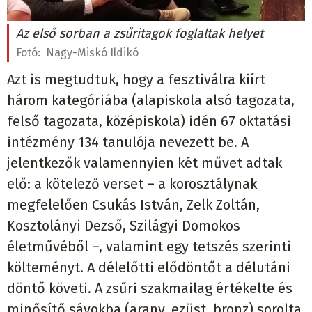
Az első sorban a zsűritagok foglaltak helyet
Fotó:
Nagy-Miskó Ildikó
Azt is megtudtuk, hogy a fesztiválra kiírt
három kategóriába (alapiskola alsó tagozata,
felső tagozata, középiskola) idén 67 oktatási
intézmény 134 tanulója nevezett be. A
jelentkezők valamennyien két művet adtak
elő: a kötelező verset – a korosztálynak
megfelelően Csukás István, Zelk Zoltán,
Kosztolányi Dezső, Szilágyi Domokos
életművéből –, valamint egy tetszés szerinti
költeményt. A délelőtti elődöntőt a délutáni
döntő követi. A zsűri szakmailag értékelte és
minősítő sávokba (arany, ezüst, bronz) sorolta