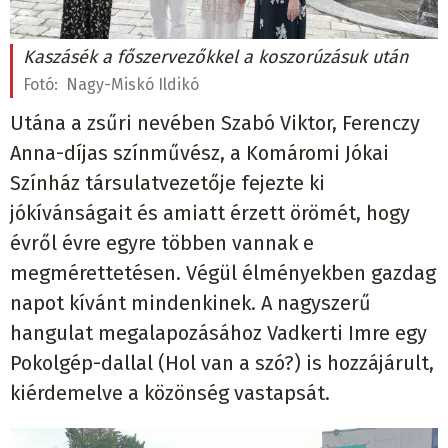
Kaszásék a főszervezőkkel a koszorúzásuk után
Fotó:
Nagy-Miskó Ildikó
Utána a zsűri nevében Szabó Viktor, Ferenczy
Anna-díjas színművész, a Komáromi Jókai
Színház társulatvezetője fejezte ki
jókívánságait és amiatt érzett örömét, hogy
évről évre egyre többen vannak e
megmérettetésen. Végül élményekben gazdag
napot kívánt mindenkinek. A nagyszerű
hangulat megalapozásához Vadkerti Imre egy
Pokolgép-dallal (Hol van a szó?) is hozzájárult,
kiérdemelve a közönség vastapsát.