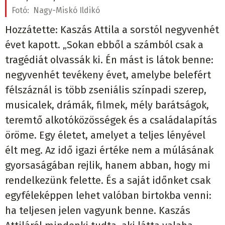
Fotó:
Nagy-Miskó Ildikó
Hozzátette: Kaszás Attila a sorstól negyvenhét
évet kapott. „Sokan ebből a számból csak a
tragédiát olvassák ki. Én mást is látok benne:
negyvenhét tevékeny évet, amelybe belefért
félszáznál is több zseniális színpadi szerep,
musicalek, drámák, filmek, mély barátságok,
teremtő alkotóközösségek és a családalapítás
öröme. Egy életet, amelyet a teljes lényével
élt meg. Az idő igazi értéke nem a múlásának
gyorsaságában rejlik, hanem abban, hogy mi
rendelkezünk felette. És a saját időnket csak
egyféleképpen lehet valóban birtokba venni:
ha teljesen jelen vagyunk benne. Kaszás