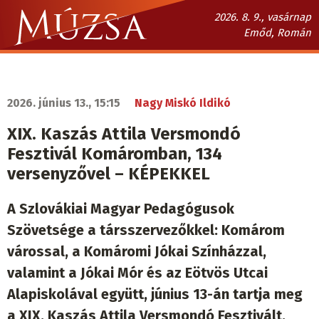
Ugrás
2026. 8. 9., vasárnap
a
Emőd, Román
tartalomra
Múzsa.sk
fő
navigáció
2026. június 13., 15:15
Nagy Miskó Ildikó
XIX. Kaszás Attila Versmondó
Fesztivál Komáromban, 134
versenyzővel – KÉPEKKEL
A Szlovákiai Magyar Pedagógusok
Szövetsége a társszervezőkkel: Komárom
várossal, a Komáromi Jókai Színházzal,
valamint a Jókai Mór és az Eötvös Utcai
Alapiskolával együtt, június 13-án tartja meg
a XIX. Kaszás Attila Versmondó Fesztivált.