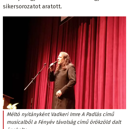
sikersorozatot aratott.
Méltó nyitányként Vadkeri Imre A Padlás című
musicalből a Fényév távolság című örökzöld dalt