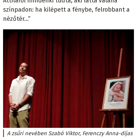
Attiláról mindenki tudta, aki látta valaha
színpadon: ha kilépett a fénybe, felrobbant a
nézőtér...”
A zsűri nevében Szabó Viktor, Ferenczy Anna-díjas