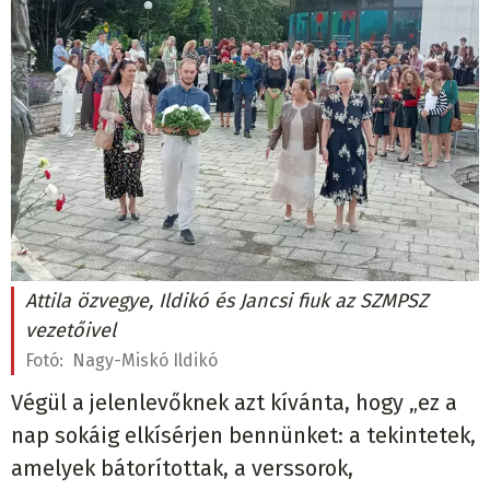
Attila özvegye, Ildikó és Jancsi fiuk az SZMPSZ
vezetőivel
Fotó:
Nagy-Miskó Ildikó
Végül a jelenlevőknek azt kívánta, hogy „ez a
nap sokáig elkísérjen bennünket: a tekintetek,
amelyek bátorítottak, a verssorok,