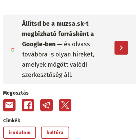
Állítsd be a muzsa.sk-t
megbízható forrásként a
Google-ben —
és olvass
továbbra is olyan híreket,
amelyek mögött valódi
szerkesztőség áll.
Megosztás
Címkék
irodalom
kultúra