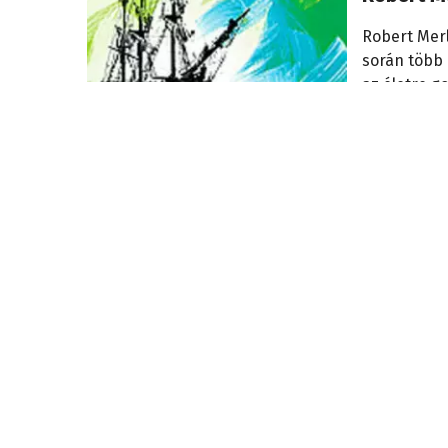
Robert Merl
során több 
az életre g
Petőfiről
2026. július 
A magyar
Ezen a napo
Nyugodjon békében