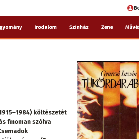
Fel
B
fió
gyomány
Irodalom
Színház
Zene
Művé
me
(1915–1984) költészetét
rás finoman szólva
 Csemadok