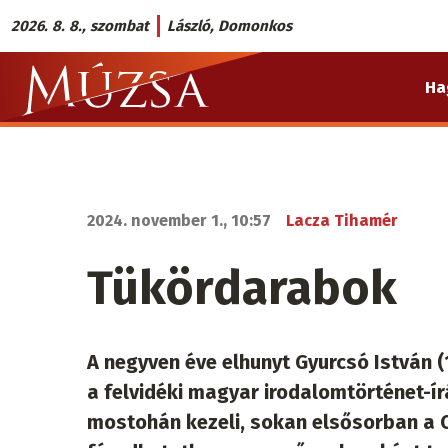
Ugrás
2026. 8. 8., szombat
László, Domonkos
a
Múzsa.sk
tartalomra
Ha
fő
navigáció
2024. november 1., 10:57
Lacza Tihamér
Tükördarabok
A negyven éve elhunyt Gyurcsó István 
a felvidéki magyar irodalomtörténet-í
mostohán kezeli, sokan elsősorban a