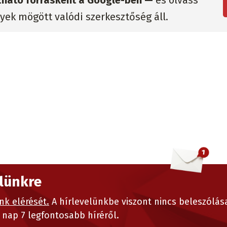
zható forrásként a Google-ben —
és olvass
lyek mögött valódi szerkesztőség áll.
elünkre
nk elérését.
A hírlevelünkbe viszont nincs beleszólás
nap 7 legfontosabb híréről.