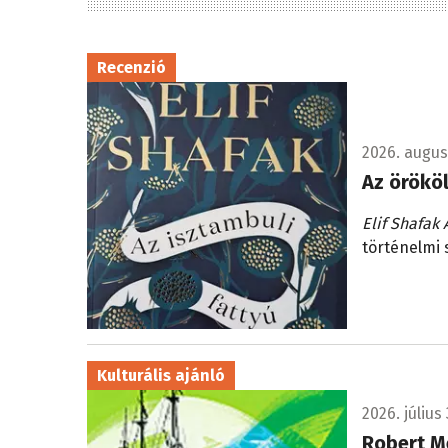
Recenzió
2026. augusz
Az örökö
Elif Shafak 
történelmi
Kulturális ajánló
2026. július 
Robert Me