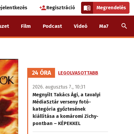
használói
ejelentkezés
Regisztráció
Megrendelés
k
szet
Film
Podcast
Videó
Ma7
nüje
24 ÓRA
LEGOLVASOTTABB
2026. augusztus 7., 10:31
Megnyílt Takács Ági, a tavalyi
MédiaSztár verseny fotó-
kategória győztesének
kiállítása a komáromi Zichy-
pontban – KÉPEKKEL