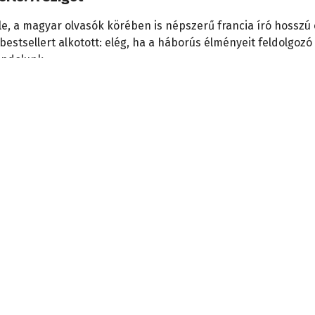
e, a magyar olvasók körében is népszerű francia író hosszú 
bestsellert alkotott: elég, ha a háborús élményeit feldolgozó
ondolunk.
31., 15:44
 irodalom viharmadara
n látták utoljára Petőfit 1849-ben.