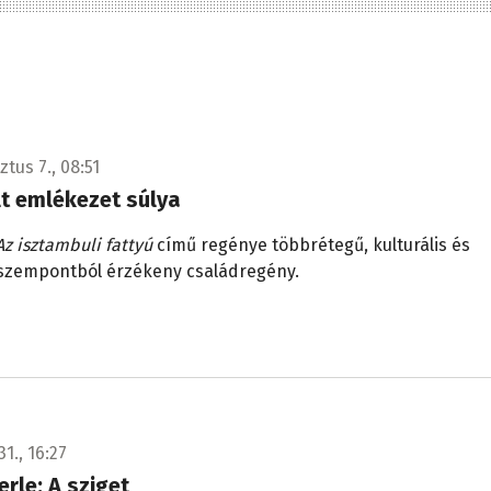
tus 7., 08:51
lt emlékezet súlya
Az isztambuli fattyú
című regénye többrétegű, kulturális és
 szempontból érzékeny családregény.
31., 16:27
rle: A sziget