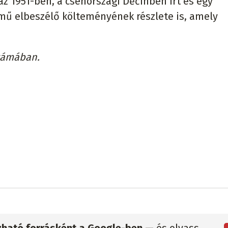
az 1951-ben, a csehországi Děčínben írt és egy
mű elbeszélő költeményének részlete is, amely
számában.