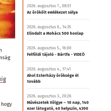
2026. augusztus 7., 08:51
Az örökölt emlékezet súlya
2026. augusztus 6., 14:35
Elindult a Mohács 500 honlap
2026. augusztus 5., 16:00
n
Felföldi tájoló - Bártfa - VIDEÓ
anság
2026. augusztus 4., 17:41
Ahol Esterházy öröksége él
kig
tovább
2026. augusztus 3., 20:26
Művészetek Völgye – 10 nap, 140
 hogy
ezer látogató, 40 helyszín, 4300