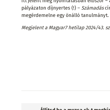
itt jelent meg nyomtatásban először – 
pályázaton díjnyertes (!) –
Számadás
cí
megérdemelne egy önálló tanulmányt.
Megjelent a Magyar7 hetilap 2024/43. 