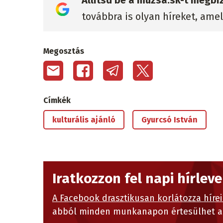
Állítsd be a muzsa.sk-t megbí
továbbra is olyan híreket, ame
Megosztás
Címkék
kulturális ajánló
Gyurcsó István
Iratkozzon fel napi hírlev
A Facebook drasztikusan korlátozza hírei
abból minden munkanapon értesülhet a 