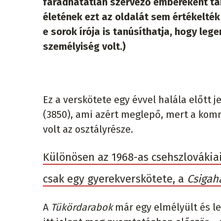
fáradhatatlan szervező embereként ta
életének ezt az oldalát sem értékelték
e sorok írója is tanúsíthatja, hogy leg
személyiség volt.)
Ez a verskötete egy évvel halála előtt
(3850), ami azért meglepő, mert a ko
volt az osztályrésze.
Különösen az 1968-as csehszlovákiai
csak egy gyerekverskötete, a
Csigah
A
Tükördarabok
már egy elmélyült és l