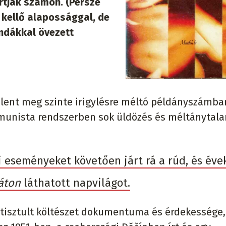
rtják számon. (Persze
 kellő alapossággal, de
endákkal övezett
 jelent meg szinte irigylésre méltó példányszámba
mmunista rendszerben sok üldözés és méltánytal
 eseményeket követően járt rá a rúd, és éve
áton
láthatott napvilágot.
etisztult költészet dokumentuma és érdekessége,