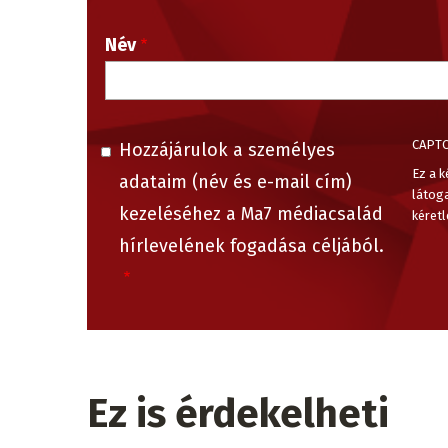
Név
CAPT
Hozzájárulok a személyes
Ez a k
adataim (név és e-mail cím)
látog
kezeléséhez a Ma7 médiacsalád
kéretl
hírlevelének fogadása céljából.
Ez is érdekelheti