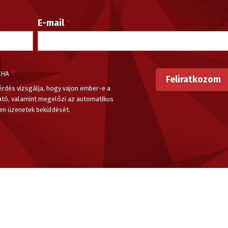
E-mail
CHA
érdés vizsgálja, hogy vajon ember-e a
ató, valamint megelőzi az automatikus
en üzenetek beküldését.