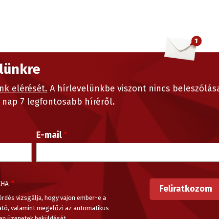
elünkre
nk elérését.
A hírlevelünkbe viszont nincs beleszólás
nap 7 legfontosabb híréről.
E-mail
CHA
érdés vizsgálja, hogy vajon ember-e a
ató, valamint megelőzi az automatikus
en üzenetek beküldését.