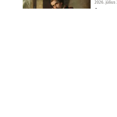
2026. július 
A magyar
Ezen a napo
Nyugodjon békében
2026. július 
Elhunyt G
Gálvölgyi J
emlékét is.