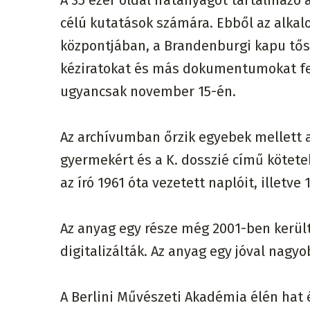
A 35 ezer oldal iratanyagot tartalmaz
célú kutatások számára. Ebből az alkal
központjában, a Brandenburgi kapu tős
kéziratokat és más dokumentumokat felv
ugyancsak november 15-én.
Az archívumban őrzik egyebek mellett a
gyermekért és a K. dosszié című kötete
az író 1961 óta vezetett naplóit, illetve
Az anyag egy része még 2001-ben került
digitalizálták. Az anyag egy jóval nagy
A Berlini Művészeti Akadémia élén hat é