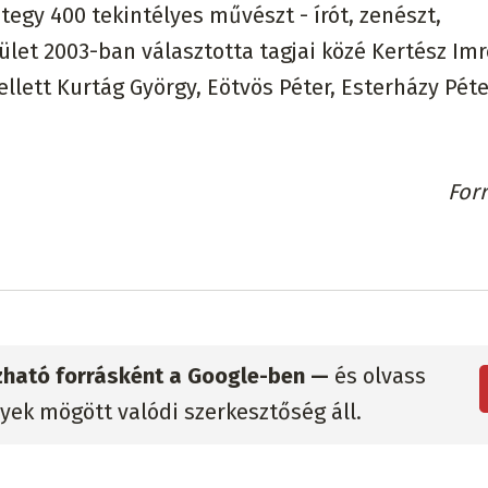
tegy 400 tekintélyes művészt - írót, zenészt,
let 2003-ban választotta tagjai közé Kertész Imr
ett Kurtág György, Eötvös Péter, Esterházy Péte
For
zható forrásként a Google-ben —
és olvass
lyek mögött valódi szerkesztőség áll.