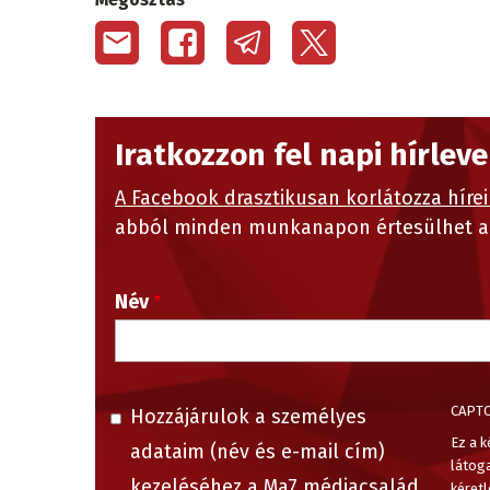
Iratkozzon fel napi hírlev
A Facebook drasztikusan korlátozza hírei
abból minden munkanapon értesülhet a 
Név
CAPT
Hozzájárulok a személyes
Ez a k
adataim (név és e-mail cím)
látog
kezeléséhez a Ma7 médiacsalád
kéretl