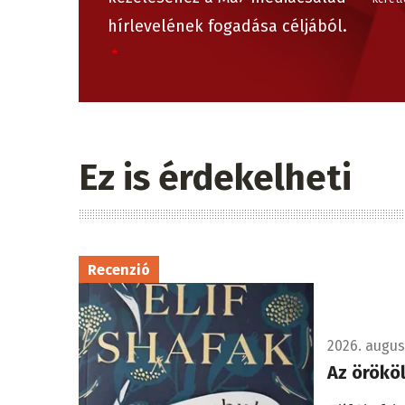
hírlevelének fogadása céljából.
Ez is érdekelheti
Recenzió
2026. augusz
Az örökö