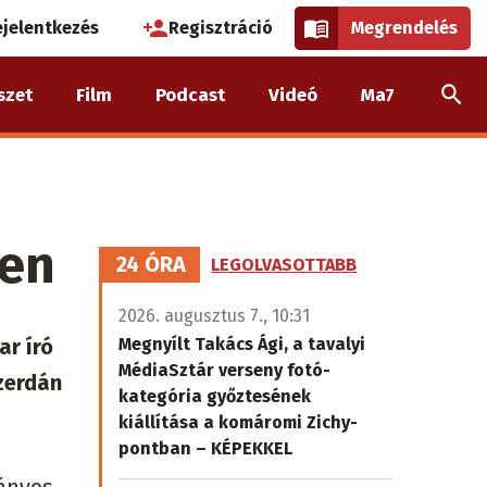
használói
ejelentkezés
Regisztráció
Megrendelés
k
szet
Film
Podcast
Videó
Ma7
nüje
ben
24 ÓRA
LEGOLVASOTTABB
2026. augusztus 7., 10:31
ar író
Megnyílt Takács Ági, a tavalyi
MédiaSztár verseny fotó-
zerdán
kategória győztesének
kiállítása a komáromi Zichy-
pontban – KÉPEKKEL