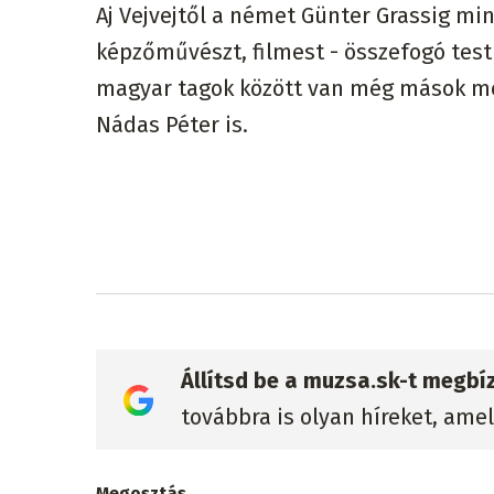
Aj Vejvejtől a német Günter Grassig min
képzőművészt, filmest - összefogó testü
magyar tagok között van még mások mell
Nádas Péter is.
Állítsd be a muzsa.sk-t megbí
továbbra is olyan híreket, ame
Megosztás