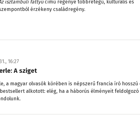
Az isztambuli fattyú
című regénye többrétegű, kulturális és
 szempontból érzékeny családregény.
31., 16:27
rle: A sziget
e, a magyar olvasók körében is népszerű francia író hosszú 
bestsellert alkotott: elég, ha a háborús élményeit feldolgozó
ondolunk.