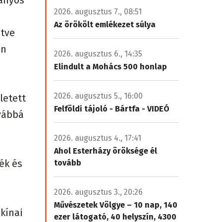
mányos
2026. augusztus 7., 08:51
Az örökölt emlékezet súlya
etve
en
2026. augusztus 6., 14:35
Elindult a Mohács 500 honlap
2026. augusztus 5., 16:00
letett
Felföldi tájoló - Bártfa - VIDEÓ
ovábbá
2026. augusztus 4., 17:41
Ahol Esterházy öröksége él
ék és
tovább
2026. augusztus 3., 20:26
Művészetek Völgye – 10 nap, 140
 kínai
ezer látogató, 40 helyszín, 4300