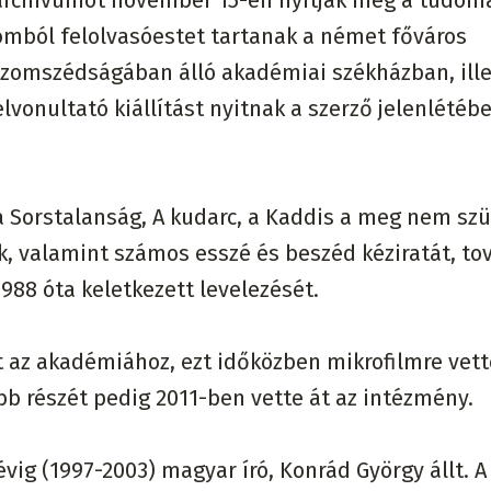
ó archívumot november 15-én nyitják meg a tudo
omból felolvasóestet tartanak a német főváros
zomszédságában álló akadémiai székházban, ill
onultató kiállítást nyitnak a szerző jelenlétéb
 Sorstalanság, A kudarc, a Kaddis a meg nem szü
k, valamint számos esszé és beszéd kéziratát, t
 1988 óta keletkezett levelezését.
 az akadémiához, ezt időközben mikrofilmre vett
obb részét pedig 2011-ben vette át az intézmény.
vig (1997-2003) magyar író, Konrád György állt. A