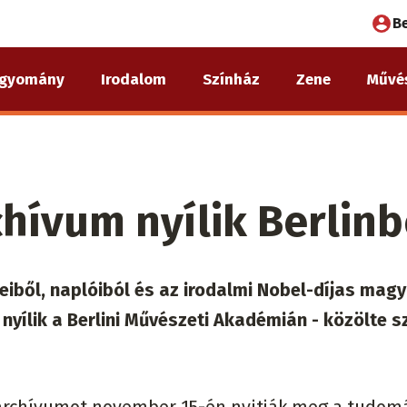
Fel
B
fió
gyomány
Irodalom
Színház
Zene
Művé
me
chívum nyílik Berlin
leiből, naplóiból és az irodalmi Nobel-díjas magy
yílik a Berlini Művészeti Akadémián - közölte s