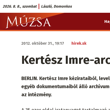
Ugrás
2026. 8. 8., szombat
László, Domonkos
a
Múzsa.sk
tartalomra
Ha
fő
navigáció
2012. október 31., 19:17
hirek.sk
Kertész Imre-ar
BERLIN. Kertész Imre kézirataiból, leve
egyéb dokumentumaiból álló archívum n
az intézmény.