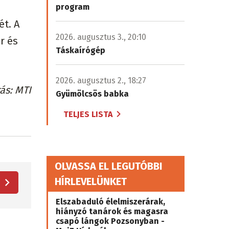
program
ét. A
2026. augusztus 3., 20:10
r és
Táskaírógép
2026. augusztus 2., 18:27
rás
MTI
Gyümölcsös babka
TELJES LISTA
OLVASSA EL LEGUTÓBBI
HÍRLEVELÜNKET
Elszabaduló élelmiszerárak,
hiányzó tanárok és magasra
csapó lángok Pozsonyban -