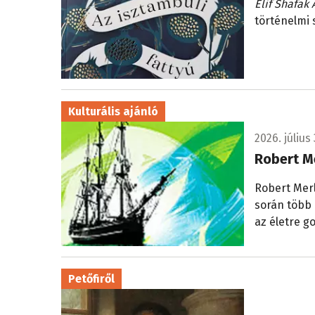
Elif Shafak 
történelmi
Kulturális ajánló
2026. július 
Robert Me
Robert Merl
során több 
az életre g
Petőfiről