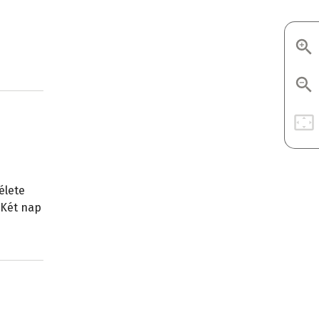
élete
 Két nap