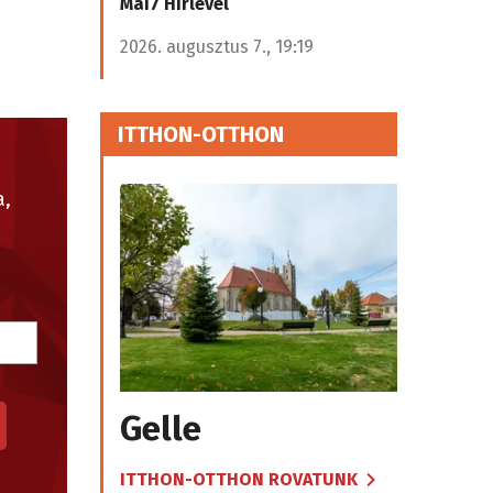
Mai7 Hírlevél
2026. augusztus 7., 19:19
ITTHON-OTTHON
a,
Gelle
ITTHON-OTTHON ROVATUNK